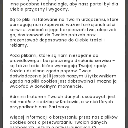
inne podobne technologie, aby nasz portal był dla
Ciebie przyjazny i wygodny.
Powiązane artykuły
Są to pliki instalowane na Twoim urządzeniu, które
pomagają nam zapewnić ważne funkcjonalności
serwisu, zadbać o jego bezpieczeństwo, ulepszać
DROGI
MOSTY
TUNELE
ARCHIWUM NBI
WYDARZENIA
go, dostosować do Twoich potrzeb oraz
prezentować dopasowane do Ciebie treści i
reklamy.
Poza plikami, które są nam niezbędne do
prawidłowego i bezpiecznego działania serwisu –
są także takie, które wymagają Twojej zgody.
Każda udzielona zgoda poprawi Twoje
doświadczenia jeśli jesteś naszym Użytkownikiem.
Zgoda na pliki cookies jest dobrowolna i można ją
wycofać w dowolnym momencie.
NOVDROG 2026
Administratorem Twoich danych osobowych jest
nbi med!a z siedzibą w Krakowie, a w niektórych
DROGI
MOSTY
TUNELE
ARCHIWUM NBI
WYDARZENIA
przypadkach nasi Partnerzy.
Więcej informacji o korzystaniu przez nas z plików
cookies oraz o przetwarzaniu Twoich danych
osobowych, w tym o przysługujących Ci