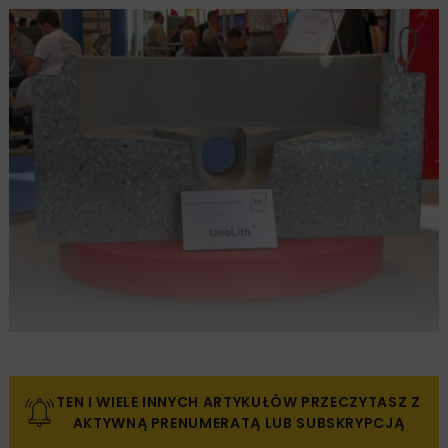
Pobierz artykuł PDF
TEN I WIELE INNYCH ARTYKUŁÓW PRZECZYTASZ Z
AKTYWNĄ PRENUMERATĄ LUB SUBSKRYPCJĄ