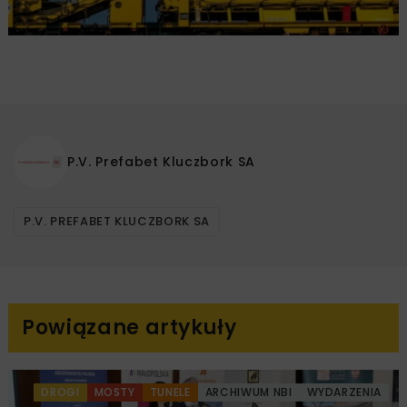
P.V. Prefabet Kluczbork SA
P.V. PREFABET KLUCZBORK SA
Powiązane artykuły
DROGI
MOSTY
TUNELE
ARCHIWUM NBI
WYDARZENIA