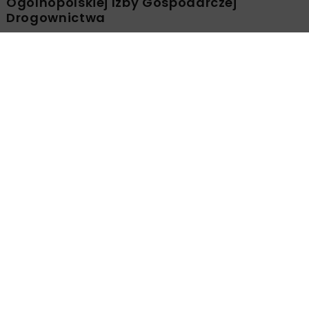
Ogólnopolskiej Izby Gospodarczej
Drogownictwa
BUDOWNICTWO
DROGI
ENERGETYKA
HYDROTECHNIKA
KOLEJ
MOSTY
TUNELE
ARCHIWUM NBI
WYDARZENIA
Młodzi Liderzy Budownictwa 2026
Załaduj więcej...
BUDOWNICTWO
ARCHIWUM NBI
10 MINUT CZYTANIA