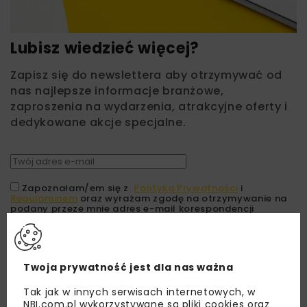
Lubisz wiedzieć więcej?
Zapisz się do newslettera aby otrzymywać od
nas najlepsze informacje branżowe,
zaproszenia na wydarzenia, atrakcyjne oferty i
dedykowane akcje specjalne.
Zapoznałam/em się z
Polityką Prywatności
i
Regulaminem
oraz wyrażam zgodę na otrzymywanie na
podany przeze mnie adres e-mail korespondencji
handlowej w postaci newslettera.
ZAPISZ MNIE
Twoja prywatność jest dla nas ważna
Tak jak w innych serwisach internetowych, w
NBI.com.pl wykorzystywane są pliki cookies oraz