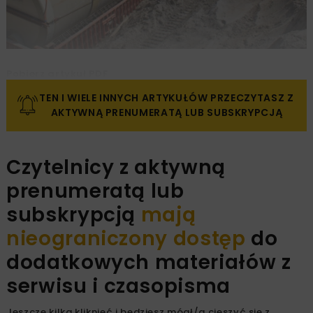
Pobierz artykuł PDF
TEN I WIELE INNYCH ARTYKUŁÓW PRZECZYTASZ Z
AKTYWNĄ PRENUMERATĄ LUB SUBSKRYPCJĄ
Czytelnicy z aktywną
prenumeratą lub
subskrypcją
mają
nieograniczony dostęp
do
dodatkowych materiałów z
serwisu i czasopisma
Jeszcze kilka kliknięć i będziesz mógł/a cieszyć się z