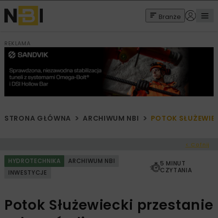
Branże
REKLAMA
STRONA GŁÓWNA
ARCHIWUM NBI
POTOK SŁUŻEWIEC
< Cofnij
HYDROTECHNIKA
ARCHIWUM NBI
5 MINUT
CZYTANIA
INWESTYCJE
Potok Służewiecki przestanie