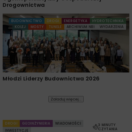
Drogownictwa
BUDOWNICTWO
DROGI
ENERGETYKA
HYDROTECHNIKA
KOLEJ
MOSTY
TUNELE
ARCHIWUM NBI
WYDARZENIA
Młodzi Liderzy Budownictwa 2026
Załaduj więcej...
DROGI
GEOINŻYNIERIA
WIADOMOŚCI
3 MINUTY
CZYTANIA
INWESTYCJE