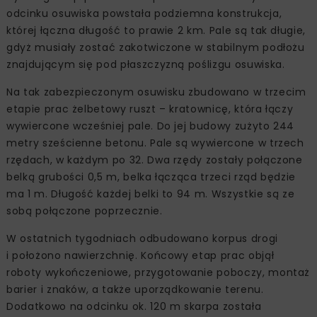
odcinku osuwiska powstała podziemna konstrukcja,
której łączna długość to prawie 2 km. Pale są tak długie,
gdyż musiały zostać zakotwiczone w stabilnym podłożu
znajdującym się pod płaszczyzną poślizgu osuwiska.
Na tak zabezpieczonym osuwisku zbudowano w trzecim
etapie prac żelbetowy ruszt – kratownicę, która łączy
wywiercone wcześniej pale. Do jej budowy zużyto 244
metry sześcienne betonu. Pale są wywiercone w trzech
rzędach, w każdym po 32. Dwa rzędy zostały połączone
belką grubości 0,5 m, belka łącząca trzeci rząd będzie
ma 1 m. Długość każdej belki to 94 m. Wszystkie są ze
sobą połączone poprzecznie.
W ostatnich tygodniach odbudowano korpus drogi
i położono nawierzchnię. Końcowy etap prac objął
roboty wykończeniowe, przygotowanie poboczy, montaż
barier i znaków, a także uporządkowanie terenu.
Dodatkowo na odcinku ok. 120 m skarpa została