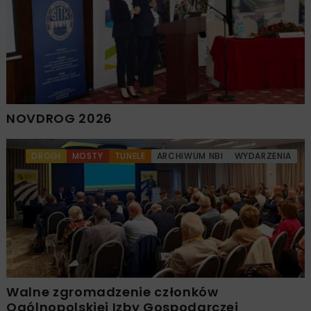
NOVDROG 2026
DROGI
MOSTY
TUNELE
ARCHIWUM NBI
WYDARZENIA
Walne zgromadzenie członków
Ogólnopolskiej Izby Gospodarczej