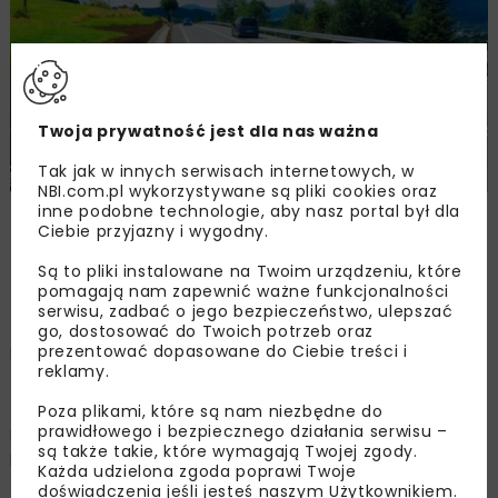
Twoja prywatność jest dla nas ważna
Tak jak w innych serwisach internetowych, w
NBI.com.pl wykorzystywane są pliki cookies oraz
inne podobne technologie, aby nasz portal był dla
Fot. Generalna Dyrekcja Dróg Krajowych i Autostrad
Ciebie przyjazny i wygodny.
Oddział Kraków
Są to pliki instalowane na Twoim urządzeniu, które
pomagają nam zapewnić ważne funkcjonalności
Zakres prac
serwisu, zadbać o jego bezpieczeństwo, ulepszać
go, dostosować do Twoich potrzeb oraz
prezentować dopasowane do Ciebie treści i
Kluczowe dla szybkiego zakończenia naprawy
reklamy.
zniszczonego odcinka były bardzo dobra organizacja i
tempo prac oraz sprzyjająca wiosną pogoda. Podczas
Poza plikami, które są nam niezbędne do
prawidłowego i bezpiecznego działania serwisu –
robót nie doszło do żadnych nieprzewidzianych sytuacji,
są także takie, które wymagają Twojej zgody.
które na takim osuwisku są istotnym ryzykiem. Wyniki
Każda udzielona zgoda poprawi Twoje
zeszłorocznych badań geologicznych i przygotowanych
doświadczenia jeśli jesteś naszym Użytkownikiem.