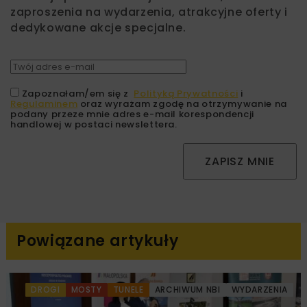
zaproszenia na wydarzenia, atrakcyjne oferty i
dedykowane akcje specjalne.
Zapoznałam/em się z
Polityką Prywatności
i
Regulaminem
oraz wyrażam zgodę na otrzymywanie na
podany przeze mnie adres e-mail korespondencji
handlowej w postaci newslettera.
ZAPISZ MNIE
Powiązane artykuły
DROGI
MOSTY
TUNELE
ARCHIWUM NBI
WYDARZENIA