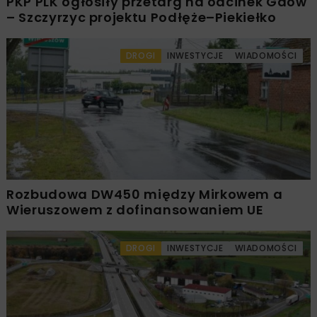
PKP PLK ogłosiły przetarg na odcinek Gdów
– Szczyrzyc projektu Podłęże–Piekiełko
DROGI
INWESTYCJE
WIADOMOŚCI
Rozbudowa DW450 między Mirkowem a
Wieruszowem z dofinansowaniem UE
DROGI
INWESTYCJE
WIADOMOŚCI