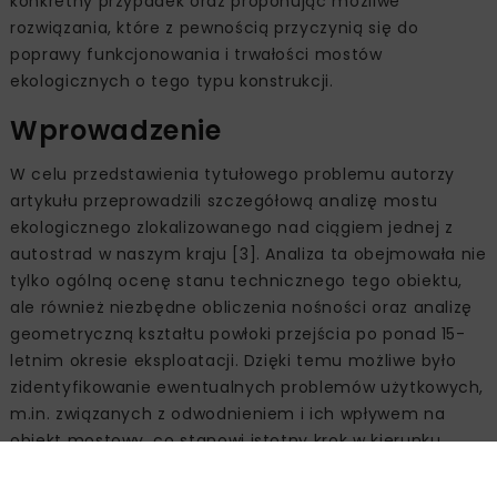
konkretny przypadek oraz proponując możliwe
rozwiązania, które z pewnością przyczynią się do
poprawy funkcjonowania i trwałości mostów
ekologicznych o tego typu konstrukcji.
Wprowadzenie
W celu przedstawienia tytułowego problemu autorzy
artykułu przeprowadzili szczegółową analizę mostu
ekologicznego zlokalizowanego nad ciągiem jednej z
autostrad w naszym kraju [3]. Analiza ta obejmowała nie
tylko ogólną ocenę stanu technicznego tego obiektu,
ale również niezbędne obliczenia nośności oraz analizę
geometryczną kształtu powłoki przejścia po ponad 15-
letnim okresie eksploatacji. Dzięki temu możliwe było
zidentyfikowanie ewentualnych problemów użytkowych,
m.in. związanych z odwodnieniem i ich wpływem na
obiekt mostowy, co stanowi istotny krok w kierunku
dalszego doskonalenia tych konstrukcji w aspekcie ich
trwałości [4]. Nadrzędnym celem tych analiz było