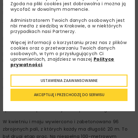
Zgoda na pliki cookies jest dobrowolna i można ją
na ich podstawie modeli obliczeniowych w pełni
wycofać w dowolnym momencie.
potwierdziły się podczas wiercenia pali i wbijania kotew.
Administratorem Twoich danych osobowych jest
W pierwszym etapie zadaniem było wzmocnienie
nbi med!a z siedzibą w Krakowie, a w niektórych
terenu, żeby mógł tam w ogóle wjechać ciężki sprzęt.
przypadkach nasi Partnerzy.
Rozebrano nawierzchnię jezdni i warstwę ziemi o łącznej
Więcej informacji o korzystaniu przez nas z plików
grubości ok. 2 m. Wbito pionowo w grunt wzdłuż
cookies oraz o przetwarzaniu Twoich danych
północnej krawędzi osuwiska 25 gwoździ o długości 16 m
osobowych, w tym o przysługujących Ci
uprawnieniach, znajdziesz w naszej
Polityce
i średnicy 3,8 cm. Następnie połączono te gwoździe
prywatności
.
zbrojeniem (tzw. zbrojenie oczepu) i je zabetonowano.
W tak powstałą ścianę, we wcześniej przygotowanych
USTAWIENIA ZAAWANSOWANNE
miejscach, wbito pod kątem 45 stopni kolejne 24
gwoździe o maksymalnej długości 22 m. Dzięki temu
AKCEPTUJĘ I PRZECHODZĘ DO SERWISU
zbudowano konstrukcję, która stabilizuje teren osuwiska
i pozwoliła bezpiecznie wykonać palowanie gruntu.
W kwietniu i maju wywiercono i zabetonowano 96
zbrojonych pali, z których każdy ma długość 20 m. To
był drugi etap prac. Na niespełna 100-metrowym