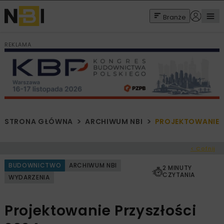
Branże
REKLAMA
STRONA GŁÓWNA
ARCHIWUM NBI
PROJEKTOWANIE 
< Cofnij
BUDOWNICTWO
ARCHIWUM NBI
2 MINUTY
CZYTANIA
WYDARZENIA
Projektowanie Przyszłości