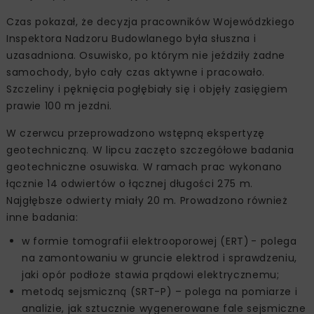
Czas pokazał, że decyzja pracowników Wojewódzkiego
Inspektora Nadzoru Budowlanego była słuszna i
uzasadniona. Osuwisko, po którym nie jeździły żadne
samochody, było cały czas aktywne i pracowało.
Szczeliny i pęknięcia pogłębiały się i objęły zasięgiem
prawie 100 m jezdni.
W czerwcu przeprowadzono wstępną ekspertyzę
geotechniczną. W lipcu zaczęto szczegółowe badania
geotechniczne osuwiska. W ramach prac wykonano
łącznie 14 odwiertów o łącznej długości 275 m.
Najgłębsze odwierty miały 20 m. Prowadzono również
inne badania:
w formie tomografii elektrooporowej (ERT) - polega
na zamontowaniu w gruncie elektrod i sprawdzeniu,
jaki opór podłoże stawia prądowi elektrycznemu;
metodą sejsmiczną (SRT-P) – polega na pomiarze i
analizie, jak sztucznie wygenerowane fale sejsmiczne