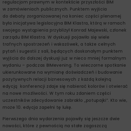
regulacjom prawnym w kontekście przyszłości BIM
w zamówieniach publicznych. Punktem wyjścia
do debaty zorganizowanej na koniec części plenarnej
była inicjatywa legislacyjna BIM Klastra, którą w ramach
swojego wystąpienia przybliżył Konrad Majewski, członek
zarządu BIM Klastra. W dyskusji pojawiło się wiele
trafnych spostrzeżeń i wskazówek, a także celnych
pytań i sugestii z sali, będących doskonałym punktem
wyjścia do dalszej dyskusji już w nieco mniej formalnym
wydaniu – podczas BIMevening. To wieczorne spotkanie
ukierunkowane na wymianę doświadczeń i budowanie
pozytywnych relacji biznesowych z każdą kolejną
edycją konferencji zdaje się nabierać kolorów i otwierać
na nowe możliwości. W tym roku zdaniem części
uczestników zdecydowanie zabrakło „potupajki”. Kto wie,
może 10. edycja zapełni tę lukę.
Pierwszego dnia wydarzenia pojawiły się jeszcze dwie
nowości, które z pewnością na stałe zagoszczą