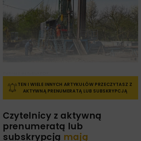
Pobierz artykuł PDF
TEN I WIELE INNYCH ARTYKUŁÓW PRZECZYTASZ Z
AKTYWNĄ PRENUMERATĄ LUB SUBSKRYPCJĄ
Czytelnicy z aktywną
prenumeratą lub
subskrypcją
mają