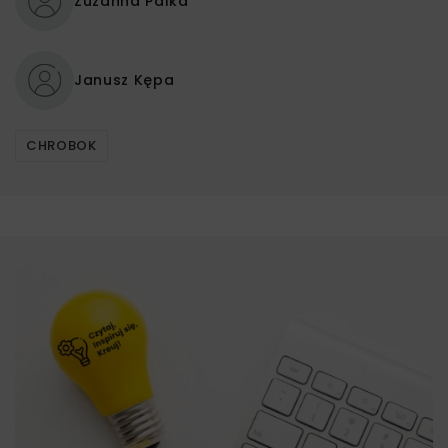
Zuzanna Palka
Janusz Kępa
CHROBOK