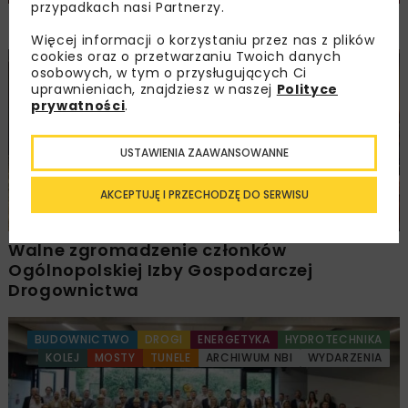
przypadkach nasi Partnerzy.
NOVDROG 2026
Więcej informacji o korzystaniu przez nas z plików
cookies oraz o przetwarzaniu Twoich danych
osobowych, w tym o przysługujących Ci
DROGI
MOSTY
TUNELE
ARCHIWUM NBI
WYDARZENIA
uprawnieniach, znajdziesz w naszej
Polityce
prywatności
.
USTAWIENIA ZAAWANSOWANNE
AKCEPTUJĘ I PRZECHODZĘ DO SERWISU
Walne zgromadzenie członków
Ogólnopolskiej Izby Gospodarczej
Drogownictwa
BUDOWNICTWO
DROGI
ENERGETYKA
HYDROTECHNIKA
KOLEJ
MOSTY
TUNELE
ARCHIWUM NBI
WYDARZENIA