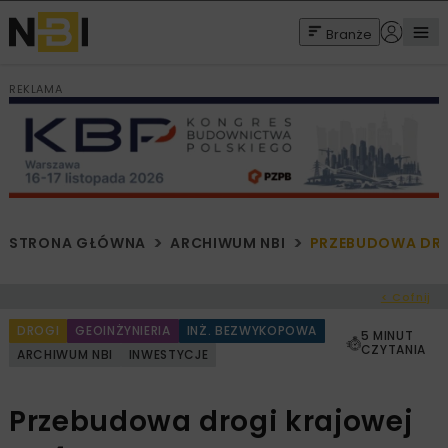
Branże
REKLAMA
STRONA GŁÓWNA
ARCHIWUM NBI
PRZEBUDOWA DRO
< Cofnij
DROGI
GEOINŻYNIERIA
INŻ. BEZWYKOPOWA
5 MINUT
CZYTANIA
ARCHIWUM NBI
INWESTYCJE
Przebudowa drogi krajowej