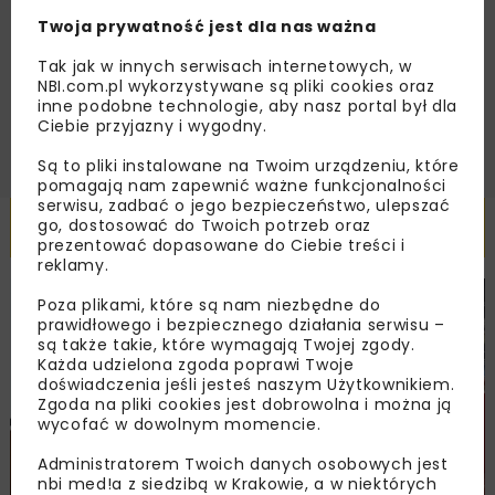
Regulaminem
oraz wyrażam zgodę na otrzymywanie na
podany przeze mnie adres e-mail korespondencji
Twoja prywatność jest dla nas ważna
handlowej w postaci newslettera.
Tak jak w innych serwisach internetowych, w
NBI.com.pl wykorzystywane są pliki cookies oraz
ZAPISZ MNIE
inne podobne technologie, aby nasz portal był dla
Ciebie przyjazny i wygodny.
Są to pliki instalowane na Twoim urządzeniu, które
pomagają nam zapewnić ważne funkcjonalności
serwisu, zadbać o jego bezpieczeństwo, ulepszać
Powiązane artykuły
go, dostosować do Twoich potrzeb oraz
prezentować dopasowane do Ciebie treści i
reklamy.
Poza plikami, które są nam niezbędne do
DROGI
MOSTY
TUNELE
ARCHIWUM NBI
WYDARZENIA
prawidłowego i bezpiecznego działania serwisu –
są także takie, które wymagają Twojej zgody.
Każda udzielona zgoda poprawi Twoje
doświadczenia jeśli jesteś naszym Użytkownikiem.
Zgoda na pliki cookies jest dobrowolna i można ją
wycofać w dowolnym momencie.
Administratorem Twoich danych osobowych jest
nbi med!a z siedzibą w Krakowie, a w niektórych