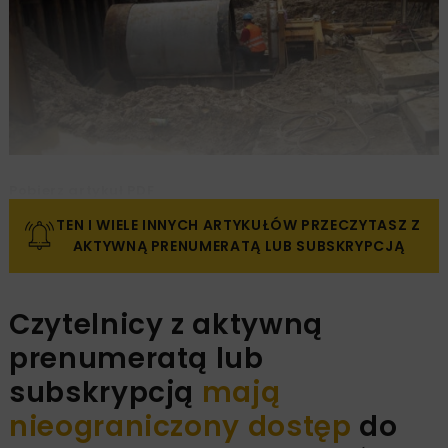
Pobierz artykuł PDF
TEN I WIELE INNYCH ARTYKUŁÓW PRZECZYTASZ Z
AKTYWNĄ PRENUMERATĄ LUB SUBSKRYPCJĄ
Czytelnicy z aktywną
prenumeratą lub
subskrypcją
mają
nieograniczony dostęp
do