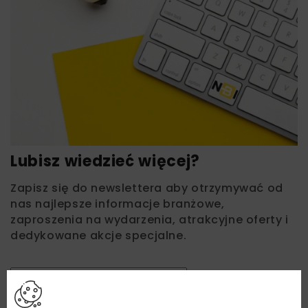
Lubisz wiedzieć więcej?
Zapisz się do newslettera aby otrzymywać od
nas najlepsze informacje branżowe,
zaproszenia na wydarzenia, atrakcyjne oferty i
dedykowane akcje specjalne.
Zapoznałam/em się z
Polityką Prywatności
i