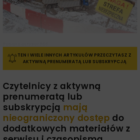
Pobierz artykuł PDF
TEN I WIELE INNYCH ARTYKUŁÓW PRZECZYTASZ Z
AKTYWNĄ PRENUMERATĄ LUB SUBSKRYPCJĄ
Czytelnicy z aktywną
prenumeratą lub
subskrypcją
mają
nieograniczony dostęp
do
dodatkowych materiałów z
serwisu i czasopisma