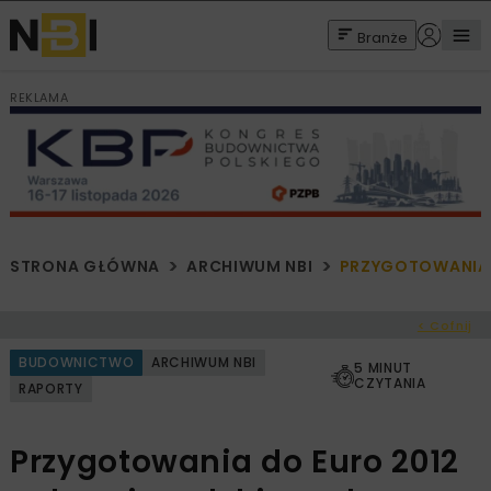
Branże
REKLAMA
STRONA GŁÓWNA
ARCHIWUM NBI
PRZYGOTOWANIA 
< Cofnij
BUDOWNICTWO
ARCHIWUM NBI
5 MINUT
CZYTANIA
RAPORTY
Przygotowania do Euro 2012