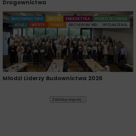
Drogownictwa
BUDOWNICTWO
DROGI
ENERGETYKA
HYDROTECHNIKA
KOLEJ
MOSTY
TUNELE
ARCHIWUM NBI
WYDARZENIA
Młodzi Liderzy Budownictwa 2026
Załaduj więcej...
MOSTY
ARCHIWUM NBI
INWESTYCJE
10 MINUT CZYTANIA