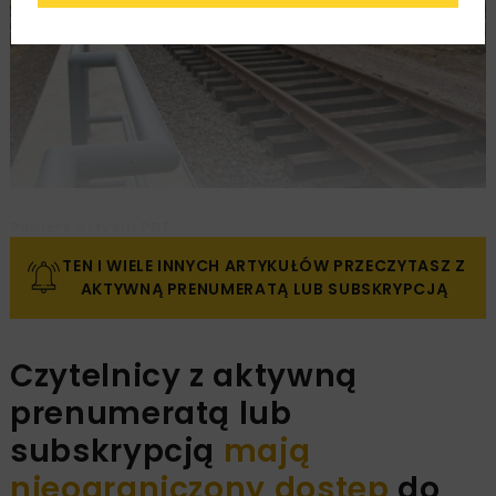
Pobierz artykuł PDF
TEN I WIELE INNYCH ARTYKUŁÓW PRZECZYTASZ Z
AKTYWNĄ PRENUMERATĄ LUB SUBSKRYPCJĄ
Czytelnicy z aktywną
prenumeratą lub
subskrypcją
mają
nieograniczony dostęp
do