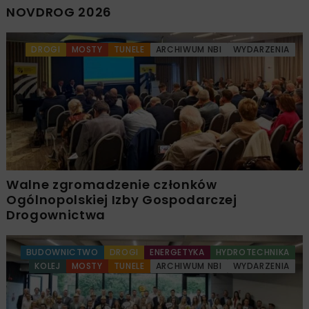
NOVDROG 2026
DROGI
MOSTY
TUNELE
ARCHIWUM NBI
WYDARZENIA
Walne zgromadzenie członków
Ogólnopolskiej Izby Gospodarczej
Drogownictwa
BUDOWNICTWO
DROGI
ENERGETYKA
HYDROTECHNIKA
KOLEJ
MOSTY
TUNELE
ARCHIWUM NBI
WYDARZENIA