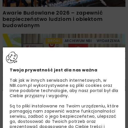
Awarie Budowlane 2026 – zapewnić
bezpieczeństwo ludziom i obiektom
budowlanym
DROGI
ARCHIWUM NBI
WYDARZENIA
Twoja prywatność jest dla nas ważna
Tak jak w innych serwisach internetowych, w
NBI.com.pl wykorzystywane są pliki cookies oraz
inne podobne technologie, aby nasz portal był dla
Ciebie przyjazny i wygodny.
Śląskie Forum Drogownictwa 2026
Są to pliki instalowane na Twoim urządzeniu, które
pomagają nam zapewnić ważne funkcjonalności
serwisu, zadbać o jego bezpieczeństwo, ulepszać
Załaduj więcej...
go, dostosować do Twoich potrzeb oraz
prezentować dopasowane do Ciebie treści i