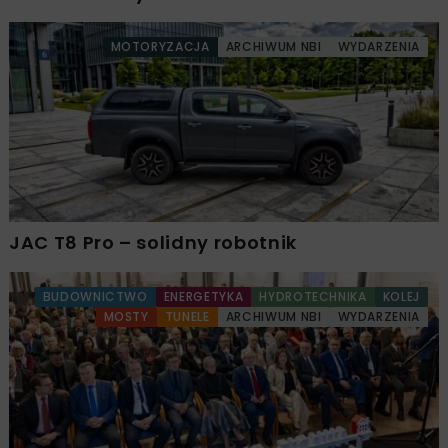
MOTORYZACJA
ARCHIWUM NBI
WYDARZENIA
JAC T8 Pro – solidny robotnik
BUDOWNICTWO
ENERGETYKA
HYDROTECHNIKA
KOLEJ
MOSTY
TUNELE
ARCHIWUM NBI
WYDARZENIA