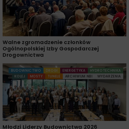
Walne zgromadzenie członków
Ogólnopolskiej Izby Gospodarczej
Drogownictwa
BUDOWNICTWO
DROGI
ENERGETYKA
HYDROTECHNIKA
KOLEJ
MOSTY
TUNELE
ARCHIWUM NBI
WYDARZENIA
Młodzi Liderzy Budownictwa 2026