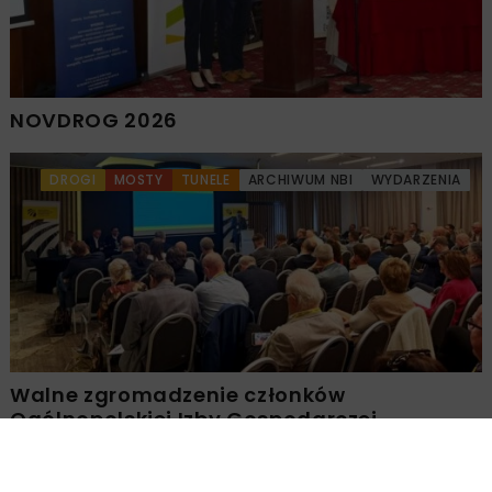
NOVDROG 2026
DROGI
MOSTY
TUNELE
ARCHIWUM NBI
WYDARZENIA
Walne zgromadzenie członków
Ogólnopolskiej Izby Gospodarczej
Drogownictwa