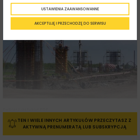
USTAWIENIA ZAAWANSOWANNE
AKCEPTUJĘ I PRZECHODZĘ DO SERWISU
Pobierz artykuł PDF
TEN I WIELE INNYCH ARTYKUŁÓW PRZECZYTASZ Z
AKTYWNĄ PRENUMERATĄ LUB SUBSKRYPCJĄ