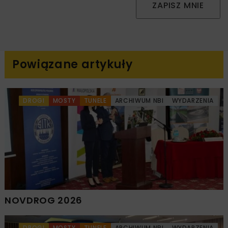
ZAPISZ MNIE
Powiązane artykuły
DROGI
MOSTY
TUNELE
ARCHIWUM NBI
WYDARZENIA
NOVDROG 2026
DROGI
MOSTY
TUNELE
ARCHIWUM NBI
WYDARZENIA