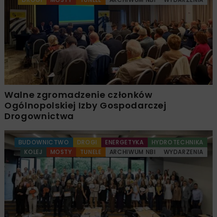
Walne zgromadzenie członków
Ogólnopolskiej Izby Gospodarczej
Drogownictwa
BUDOWNICTWO
DROGI
ENERGETYKA
HYDROTECHNIKA
KOLEJ
MOSTY
TUNELE
ARCHIWUM NBI
WYDARZENIA