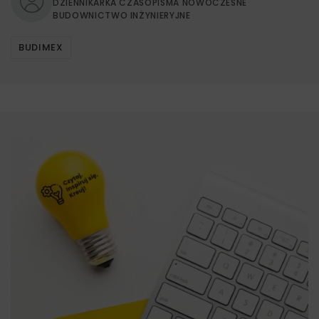
DZIENNIKARKA CZASOPISMA NOWOCZESNE
BUDOWNICTWO INŻYNIERYJNE
BUDIMEX