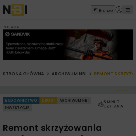
Branże
REKLAMA
STRONA GŁÓWNA
ARCHIWUM NBI
REMONT SKRZYŻO
< Cofnij
BUDOWNICTWO
DROGI
ARCHIWUM NBI
5 MINUT
CZYTANIA
INWESTYCJE
Remont skrzyżowania