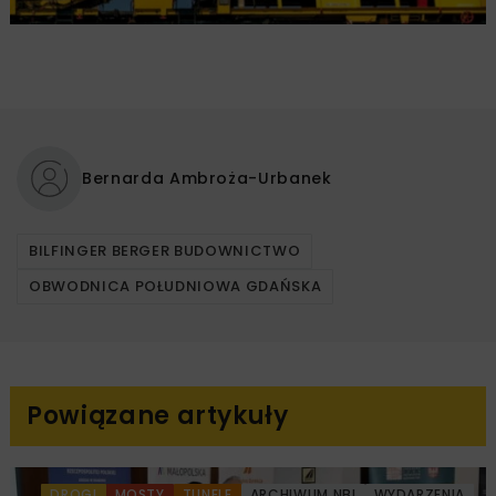
Bernarda Ambroża-Urbanek
BILFINGER BERGER BUDOWNICTWO
OBWODNICA POŁUDNIOWA GDAŃSKA
Powiązane artykuły
DROGI
MOSTY
TUNELE
ARCHIWUM NBI
WYDARZENIA