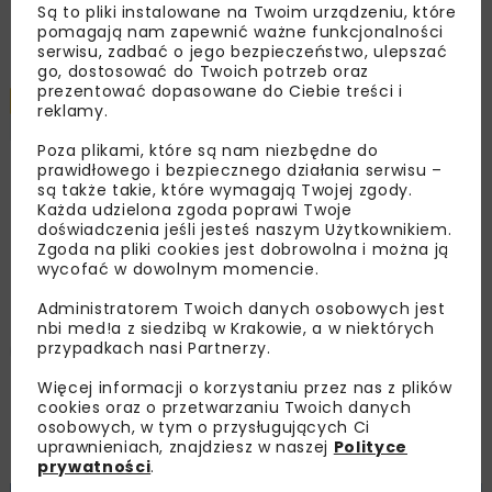
Załaduj więcej...
Są to pliki instalowane na Twoim urządzeniu, które
pomagają nam zapewnić ważne funkcjonalności
serwisu, zadbać o jego bezpieczeństwo, ulepszać
go, dostosować do Twoich potrzeb oraz
prezentować dopasowane do Ciebie treści i
DROGI
MOSTY
ARCHIWUM NBI
10 MINUT
reklamy.
CZYTANIA
INWESTYCJE
Poza plikami, które są nam niezbędne do
prawidłowego i bezpiecznego działania serwisu –
są także takie, które wymagają Twojej zgody.
Obwodnica Południowa
Każda udzielona zgoda poprawi Twoje
doświadczenia jeśli jesteś naszym Użytkownikiem.
Gdańska – w rok od
Zgoda na pliki cookies jest dobrowolna i można ją
wycofać w dowolnym momencie.
rozpoczęcia budowy
Administratorem Twoich danych osobowych jest
nbi med!a z siedzibą w Krakowie, a w niektórych
przypadkach nasi Partnerzy.
Bernarda Ambroża-Urbanek
Więcej informacji o korzystaniu przez nas z plików
cookies oraz o przetwarzaniu Twoich danych
OPUBLIKOWANO: 22.11.2010
osobowych, w tym o przysługujących Ci
uprawnieniach, znajdziesz w naszej
Polityce
prywatności
.