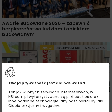
Awarie Budowlane 2026 – zapewnić
bezpieczeństwo ludziom i obiektom
budowlanym
DROGI
ARCHIWUM NBI
WYDARZENIA
Twoja prywatność jest dla nas ważna
Tak jak w innych serwisach internetowych, w
Śląskie Forum Drogownictwa 2026
NBI.com.pl wykorzystywane są pliki cookies oraz
inne podobne technologie, aby nasz portal był dla
Ciebie przyjazny i wygodny.