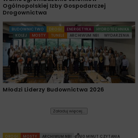
Ogólnopolskiej Izby Gospodarczej
Drogownictwa
BUDOWNICTWO
DROGI
ENERGETYKA
HYDROTECHNIKA
KOLEJ
MOSTY
TUNELE
ARCHIWUM NBI
WYDARZENIA
Młodzi Liderzy Budownictwa 2026
Załaduj więcej...
DROGI
MOSTY
ARCHIWUM NBI
10 MINUT CZYTANIA