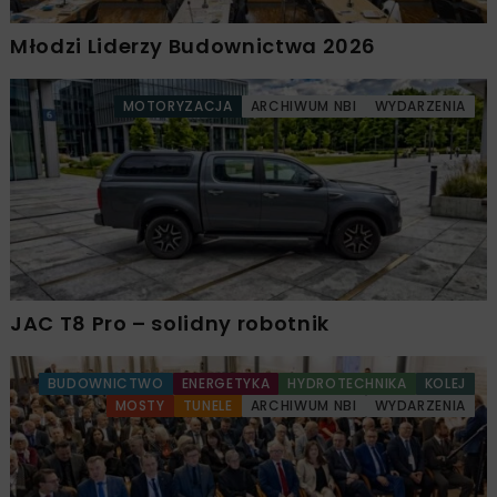
Młodzi Liderzy Budownictwa 2026
MOTORYZACJA
ARCHIWUM NBI
WYDARZENIA
JAC T8 Pro – solidny robotnik
BUDOWNICTWO
ENERGETYKA
HYDROTECHNIKA
KOLEJ
MOSTY
TUNELE
ARCHIWUM NBI
WYDARZENIA