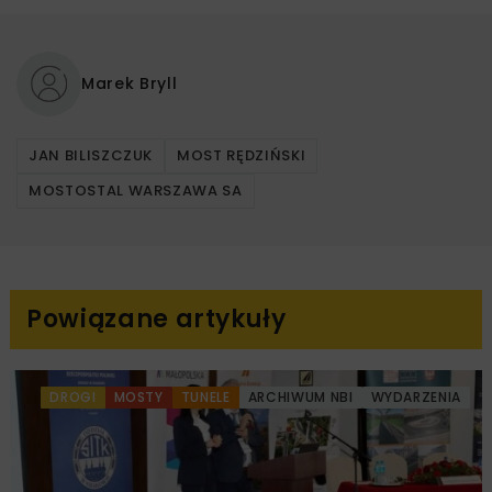
Marek Bryll
JAN BILISZCZUK
MOST RĘDZIŃSKI
MOSTOSTAL WARSZAWA SA
Powiązane artykuły
DROGI
MOSTY
TUNELE
ARCHIWUM NBI
WYDARZENIA