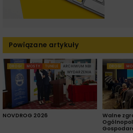
Powiązane artykuły
DROGI
MOSTY
TUNELE
ARCHIWUM NBI
DROGI
MO
WYDARZENIA
NOVDROG 2026
Walne zgr
Ogólnopols
Gospodar