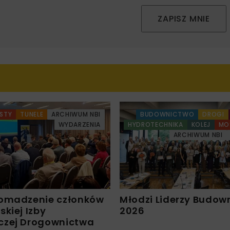
ZAPISZ MNIE
STY
TUNELE
ARCHIWUM NBI
BUDOWNICTWO
DROGI
WYDARZENIA
HYDROTECHNIKA
KOLEJ
MO
ARCHIWUM NBI
omadzenie członków
Młodzi Liderzy Budow
kiej Izby
2026
czej Drogownictwa