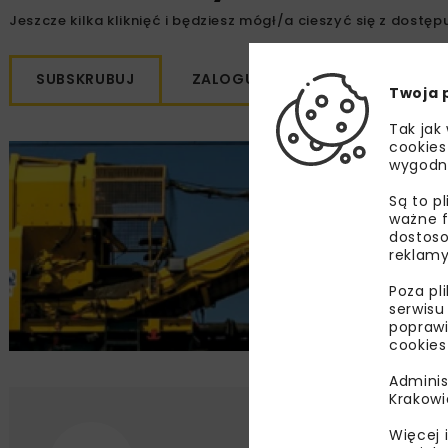
Jeszcze kilka kliknięć i będziesz mógł/a cieszyć się z dostępu
SUBSKRUBUJ
ZALOGUJ SIĘ
Twoja 
Tak jak
cookies
wygodn
Są to p
ważne f
dostoso
reklamy
Poza pl
serwisu
poprawi
cookies
Adminis
Krakowi
Więcej 