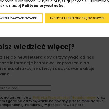
danych osobowych, w tym o przysługujących Ci uprawnien
esz w naszej
Polityce prywatności
.
PREFABRYKATY
PRZEPUSTY
R
WIENIA ZAAWANSOWANNE
AKCEPTUJĘ I PRZECHODZĘ DO SERWISU
bisz wiedzieć więcej?
sz się do newslettera aby otrzymywać od nas
psze informacje branżowe, zaproszenia na
zenia, atrakcyjne oferty i dedykowane akcje
alne.
oznałam/em się z
Polityką Prywatności
i
Regulaminem
oraz
am zgodę na otrzymywanie na podany przeze mnie adres e-
orespondencji handlowej w postaci newslettera.