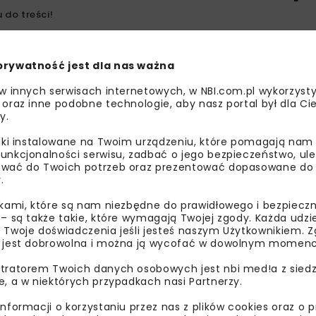
 do treści!
prywatność jest dla nas ważna
 w innych serwisach internetowych, w NBI.com.pl wykorzysty
 oraz inne podobne technologie, aby nasz portal był dla Cie
y.
liki instalowane na Twoim urządzeniu, które pomagają nam
unkcjonalności serwisu, zadbać o jego bezpieczeństwo, ul
wać do Twoich potrzeb oraz prezentować dopasowane do Ci
.
ikami, które są nam niezbędne do prawidłowego i bezpieczn
 – są także takie, które wymagają Twojej zgody. Każda udz
 Twoje doświadczenia jeśli jesteś naszym Użytkownikiem. Zg
 jest dobrowolna i można ją wycofać w dowolnym momenc
tratorem Twoich danych osobowych jest nbi med!a z siedz
e, a w niektórych przypadkach nasi Partnerzy.
informacji o korzystaniu przez nas z plików cookies oraz o 
BETON
HABA-BETON JOHANN BARTLECHNER SP. Z O