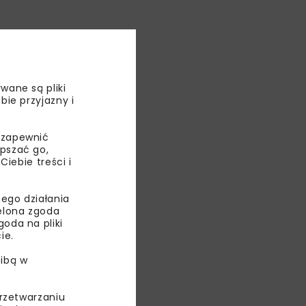
wane są pliki
bie przyjazny i
 zapewnić
epszać go,
ebie treści i
ego działania
ielona zgoda
oda na pliki
ie.
ibą w
przetwarzaniu
.O.