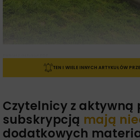
Pobierz artykuł PDF
TEN I WIELE INNYCH ARTYKUŁÓW PR
Czytelnicy z aktywną
subskrypcją
mają nie
dodatkowych materiał