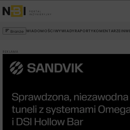
WIADOMOŚCI
WYWIADY
RAPORTY
KOMENTARZE
INW
Branże
REKLAMA