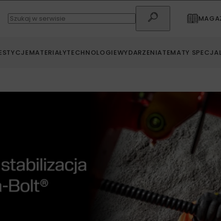
MAGAZ
ESTYCJE
MATERIAŁY
TECHNOLOGIE
WYDARZENIA
TEMATY SPECJA