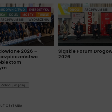
BUDOWNICTWO
ENERGETYKA
DROGI
ARCHIWUM NBI
IKA
KOLEJ
MOSTY
TUNELE
ARCHIWUM NBI
WYDARZENIA
dowlane 2026 –
Śląskie Forum Drogo
bezpieczeństwo
2026
 obiektom
nym
Załaduj więcej...
NUT CZYTANIA