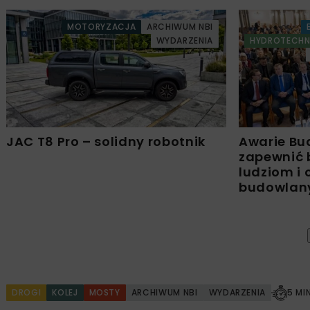
MOTORYZACJA
ARCHIWUM NBI
WYDARZENIA
HYDROTECHN
JAC T8 Pro – solidny robotnik
Awarie Bu
zapewnić 
ludziom i
budowla
DROGI
KOLEJ
MOSTY
ARCHIWUM NBI
WYDARZENIA
5 MI