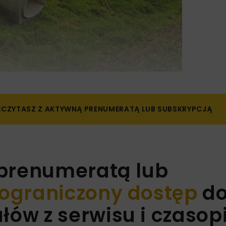
ZECZYTASZ Z AKTYWNĄ PRENUMERATĄ LUB SUBSKRYPCJĄ
 prenumeratą lub
ograniczony dostęp
d
ów z serwisu i czaso