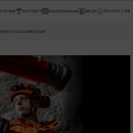
ZALOGUJ SIĘ
YN NBI
AUTORZY
KALENDARIUM
SKLEP
LNE
FOTOGALERIE
FILMY