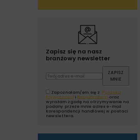
Zapisz się na nasz
branżowy newsletter
ZAPISZ
MNIE
Zapoznałam/em się z
Polityką
Prywatności
i
Regulaminem
oraz
wyrażam zgodę na otrzymywanie na
podany przeze mnie adres e-mail
korespondencji handlowej w postaci
newslettera.