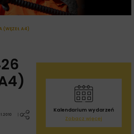
 (WĘZEŁ A4)
426
 A4)
Kalendarium wydarzeń
1.2010
Zobacz więcej