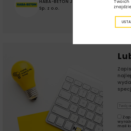
HABA-BETON Johann Bartlechner
Twoich 
znajdzi
Sp. z o.o.
USTA
Lu
Zapi
najle
wydar
specj
Zap
wyraż
mail k