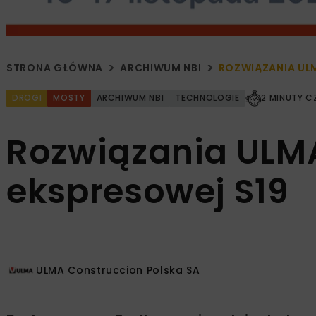
STRONA GŁÓWNA
ARCHIWUM NBI
ROZWIĄZANIA ULM
DROGI
MOSTY
ARCHIWUM NBI
TECHNOLOGIE
2 MINUTY C
Rozwiązania ULM
ekspresowej S19
ULMA Construccion Polska SA