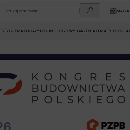
MAGAZ
ESTYCJE
MATERIAŁY
TECHNOLOGIE
WYDARZENIA
TEMATY SPECJA