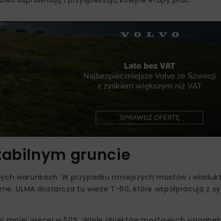
tabilnym gruncie
ących warunkach. W przypadku mniejszych mostów i wiaduk
rne. ULMA dostarcza tu wieże T-60, które współpracują z 
ny mniej więcej w 50%. Wiele obiektów mostowych osiągnęło