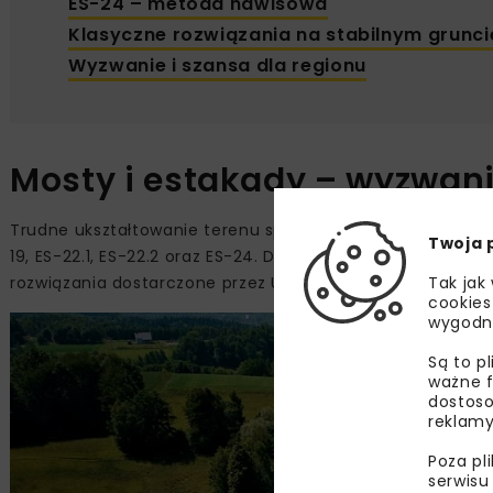
ES-24 – metoda nawisowa
Klasyczne rozwiązania na stabilnym grunci
Wyzwanie i szansa dla regionu
Mosty i estakady – wyzwani
Trudne ukształtowanie terenu sprawia, że na tym odcinku
Twoja 
19, ES-22.1, ES-22.2 oraz ES-24. Do ich realizacji zasto
Tak jak
rozwiązania dostarczone przez ULMA.
cookies
wygodn
Są to p
ważne f
dostoso
reklamy
Poza pl
serwisu