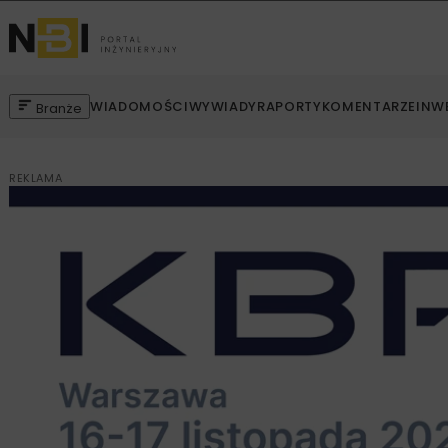
WIADOMOŚCI
WYWIADY
RAPORTY
KOMENTARZE
INW
Branże
REKLAMA