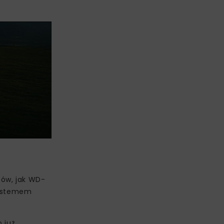
tów, jak WD-
systemem
 już