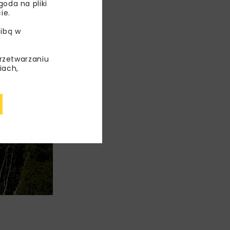
oda na pliki
ie.
ibą w
przetwarzaniu
iach,