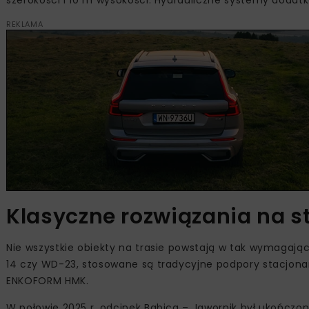
REKLAMA
Klasyczne rozwiązania na s
Nie wszystkie obiekty na trasie powstają w tak wymagaj
14 czy WD-23, stosowane są tradycyjne podpory stacjona
ENKOFORM HMK.
W połowie 2025 r. odcinek Babica – Jawornik był ukończo