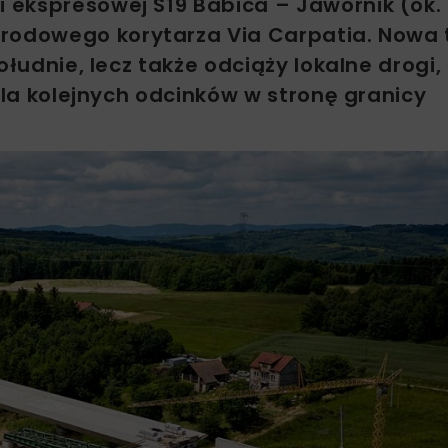
ekspresowej S19 Babica – Jawornik (ok. 
arodowego korytarza Via Carpatia. Nowa 
ołudnie, lecz także odciąży lokalne drogi,
dla kolejnych odcinków w stronę granicy