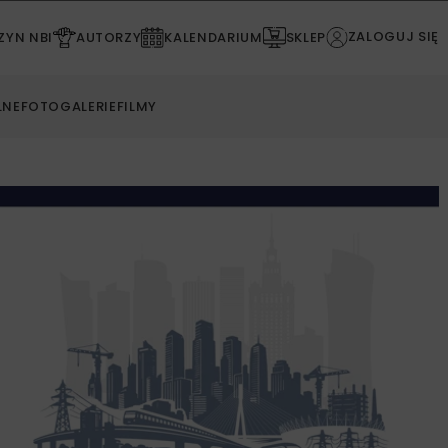
ZALOGUJ SIĘ
YN NBI
AUTORZY
KALENDARIUM
SKLEP
LNE
FOTOGALERIE
FILMY