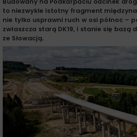
Budowany na Podkarpaciu odcinek drogi 
to niezwykle istotny fragment międzyn
nie tylko usprawni ruch w osi północ – p
zwłaszcza starą DK19, i stanie się bazą 
ze Słowacją.