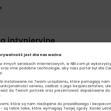
e
a inżynieryjne
 powstaje wiele wymagających obiektów inżynieryjnych, m.i
prywatność jest dla nas ważna
sowano technologię nasuwania podłużnego oraz metodę nawis
 w innych serwisach internetowych, w NBI.com.pl wykorzysty
 oraz inne podobne technologie, aby nasz portal był dla Cie
y.
liki instalowane na Twoim urządzeniu, które pomagają nam
unkcjonalności serwisu, zadbać o jego bezpieczeństwo, ul
wać do Twoich potrzeb oraz prezentować dopasowane do Ci
.
ikami, które są nam niezbędne do prawidłowego i bezpieczn
 – są także takie, które wymagają Twojej zgody. Każda udz