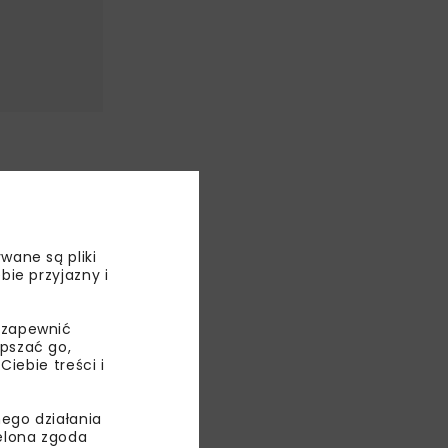
n. ES-17, ES-
ową –
wane są pliki
bie przyjazny i
 zapewnić
epszać go,
ebie treści i
ego działania
ielona zgoda