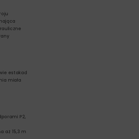
roju
 mająca
rauliczne
rany
wie estakad
rnia miała
dporami P2,
a aż 15,3 m