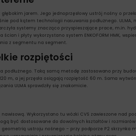
 głębokim jarem. Jego jednoprzęsłowy ustrój nośny o przek
łaśnie pod kątem technologii nasuwania podłużnego. ULMA,
arczyła systemy znacząco przyspieszające prace, m.in. hyd
nia ścian i płyty wykorzystano system ENKOFORM HMK, wspie
ania z segmentu na segment.
elkie rozpiętości
ania podłużnego. Taką samą metodę zastosowano przy budo
ad 320 m, a jej przęsła osiągają rozpiętość 60 m. Sama wytwó
zania ULMA sprawdziły się znakomicie.
 nawisową. Wykorzystano tu wózki CVS zawieszone nad po
K mogą być dostosowane do dowolnych kształtów i rozmiarów
ą geometrią ustroju nośnego – przy podporze P2 skrzynka m
owo usprawniają i przyspieszają kolejne etapy prac.