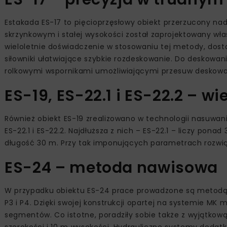
Estakada ES-17 to pięcioprzęsłowy obiekt przerzucony nad
skrzynkowym i stałej wysokości został zaprojektowany w
wieloletnie doświadczenie w stosowaniu tej metody, dost
siłowniki ułatwiające szybkie rozdeskowanie. Do deskowa
rolkowymi wspornikami umożliwiającymi przesuw deskow
ES-19, ES-22.1 i ES-22.2 – wi
Również obiekt ES-19 zrealizowano w technologii nasuw
ES-22.1 i ES-22.2. Najdłuższa z nich – ES-22.1 – liczy pon
długość 30 m. Przy tak imponujących parametrach rozwią
ES-24 – metoda nawisowa
W przypadku obiektu ES-24 prace prowadzone są metodą
P3 i P4. Dzięki swojej konstrukcji opartej na systemie M
segmentów. Co istotne, poradziły sobie także z wyjątkow
szerokości i 10 m wysokości. Hydrauliczne systemy dodatk