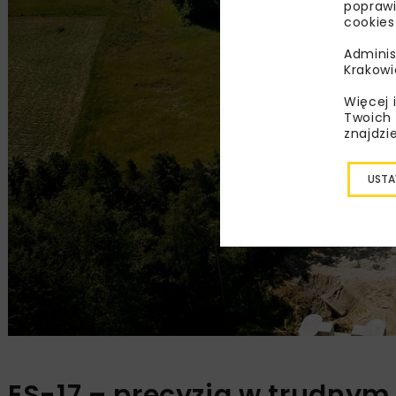
poprawi
cookies
Adminis
Krakowi
Więcej 
Twoich 
znajdzi
USTA
ES-17 – precyzja w trudnym 