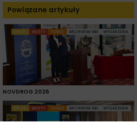
Powiązane artykuły
DROGI
MOSTY
TUNELE
ARCHIWUM NBI
WYDARZENIA
NOVDROG 2026
DROGI
MOSTY
TUNELE
ARCHIWUM NBI
WYDARZENIA