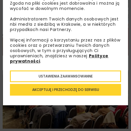
Zgoda na pliki cookies jest dobrowolna i można ją
DROGI
MOSTY
TUNELE
ARCHIWUM NBI
WYDARZENIA
wycofać w dowolnym momencie.
Administratorem Twoich danych osobowych jest
nbi med!a z siedzibą w Krakowie, a w niektórych
przypadkach nasi Partnerzy.
Więcej informacji o korzystaniu przez nas z plików
cookies oraz o przetwarzaniu Twoich danych
osobowych, w tym o przysługujących Ci
uprawnieniach, znajdziesz w naszej
Polityce
NOVDROG 2026
prywatności
.
USTAWIENIA ZAAWANSOWANNE
DROGI
MOSTY
TUNELE
ARCHIWUM NBI
WYDARZENIA
AKCEPTUJĘ I PRZECHODZĘ DO SERWISU