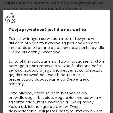
Zapisz się do newslettera aby otrzymywać od
nas najlepsze informacje branżowe,
zaproszenia na wydarzenia, atrakcyjne oferty i
dedykowane akcje specjalne.
Twoja prywatność jest dla nas ważna
Tak jak w innych serwisach internetowych, w
NBI.com.pl wykorzystywane są pliki cookies oraz
Zapoznałam/em się z
Polityką Prywatności
i
inne podobne technologie, aby nasz portal był dla
Regulaminem
oraz wyrażam zgodę na otrzymywanie na
Ciebie przyjazny i wygodny.
podany przeze mnie adres e-mail korespondencji
handlowej w postaci newslettera.
Są to pliki instalowane na Twoim urządzeniu, które
pomagają nam zapewnić ważne funkcjonalności
ZAPISZ MNIE
serwisu, zadbać o jego bezpieczeństwo, ulepszać
go, dostosować do Twoich potrzeb oraz
prezentować dopasowane do Ciebie treści i
reklamy.
Poza plikami, które są nam niezbędne do
Powiązane artykuły
prawidłowego i bezpiecznego działania serwisu –
są także takie, które wymagają Twojej zgody.
Każda udzielona zgoda poprawi Twoje
doświadczenia jeśli jesteś naszym Użytkownikiem.