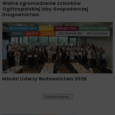
Walne zgromadzenie członków
Ogólnopolskiej Izby Gospodarczej
Drogownictwa
BUDOWNICTWO
DROGI
ENERGETYKA
HYDROTECHNIKA
KOLEJ
MOSTY
TUNELE
ARCHIWUM NBI
WYDARZENIA
Młodzi Liderzy Budownictwa 2026
Załaduj więcej...