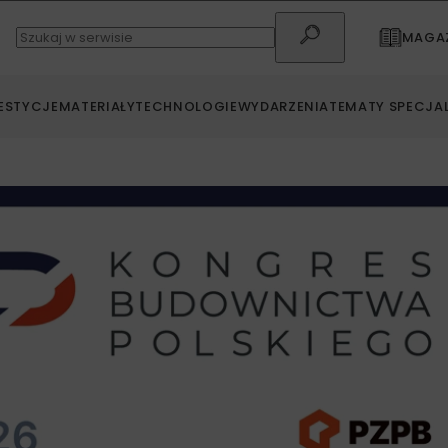
MAGAZ
ESTYCJE
MATERIAŁY
TECHNOLOGIE
WYDARZENIA
TEMATY SPECJA