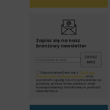
Zapisz się na nasz
branżowy newsletter
ZAPISZ
MNIE
Zapoznałam/em się z
Polityką
Prywatności
i
Regulaminem
oraz
wyrażam zgodę na otrzymywanie na
podany przeze mnie adres e-mail
korespondencji handlowej w postaci
newslettera.