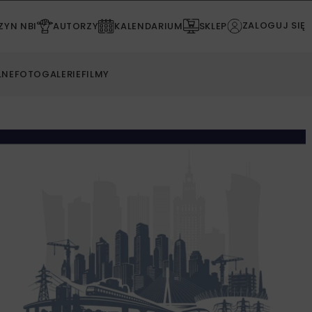
ZALOGUJ SIĘ
YN NBI
AUTORZY
KALENDARIUM
SKLEP
LNE
FOTOGALERIE
FILMY