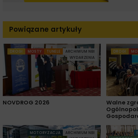
Powiązane artykuły
DROGI
MOSTY
TUNELE
ARCHIWUM NBI
DROGI
MO
WYDARZENIA
NOVDROG 2026
Walne zgr
Ogólnopols
Gospodar
MOTORYZACJA
ARCHIWUM NBI