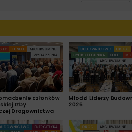
STY
TUNELE
ARCHIWUM NBI
BUDOWNICTWO
DROGI
WYDARZENIA
HYDROTECHNIKA
KOLEJ
MO
ARCHIWUM NBI
omadzenie członków
Młodzi Liderzy Budow
kiej Izby
2026
czej Drogownictwa
BUDOWNICTWO
ENERGETYKA
DROGI
ARCHIWUM NBI