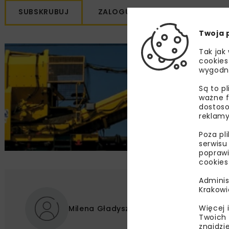
SUBSKRUBUJ
ZALOGUJ SIĘ
Twoja 
Tak jak
cookies
wygodn
Są to p
ważne f
dostoso
reklamy
Poza pl
serwisu
poprawi
cookies
Adminis
Krakowi
Więcej 
Milena Gładyszowska-Dawid
Twoich 
znajdzi