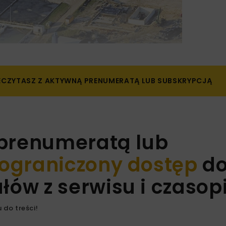
ZECZYTASZ Z AKTYWNĄ PRENUMERATĄ LUB SUBSKRYPCJĄ
 prenumeratą lub
ograniczony dostęp
d
ów z serwisu i czaso
 do treści!