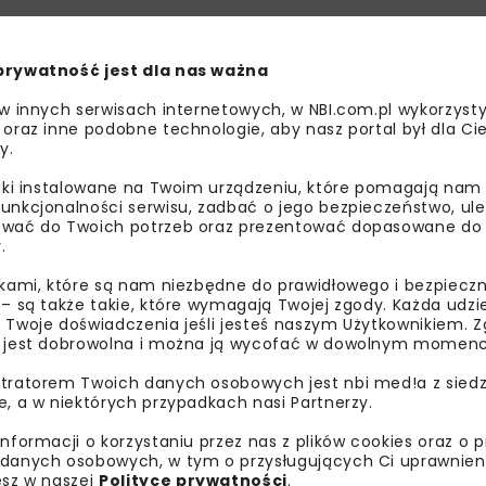
prywatność jest dla nas ważna
 w innych serwisach internetowych, w NBI.com.pl wykorzysty
 oraz inne podobne technologie, aby nasz portal był dla Cie
y.
liki instalowane na Twoim urządzeniu, które pomagają nam
unkcjonalności serwisu, zadbać o jego bezpieczeństwo, ul
wać do Twoich potrzeb oraz prezentować dopasowane do Ci
.
ikami, które są nam niezbędne do prawidłowego i bezpieczn
 – są także takie, które wymagają Twojej zgody. Każda udz
 Twoje doświadczenia jeśli jesteś naszym Użytkownikiem. Zg
 jest dobrowolna i można ją wycofać w dowolnym momenc
tratorem Twoich danych osobowych jest nbi med!a z siedz
e, a w niektórych przypadkach nasi Partnerzy.
„WODOCIĄGI KIELECKIE” SP. Z O.O.
I
informacji o korzystaniu przez nas z plików cookies oraz o 
danych osobowych, w tym o przysługujących Ci uprawnien
OCZYSZCZALNIA ŚCIEKÓW
WOD-
esz w naszej
Polityce prywatności
.