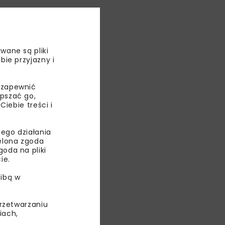
wane są pliki
bie przyjazny i
 zapewnić
epszać go,
ebie treści i
ego działania
ielona zgoda
oda na pliki
ie.
ibą w
GWP
przetwarzaniu
iach,
KAN