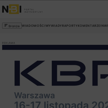
WIADOMOŚCI
WYWIADY
RAPORTY
KOMENTARZE
INW
Branże
REKLAMA