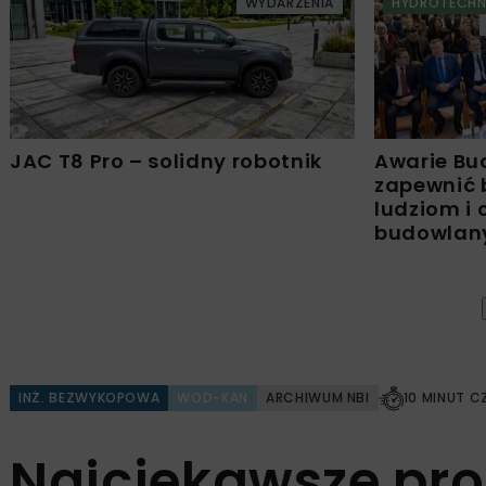
WYDARZENIA
HYDROTECHN
JAC T8 Pro – solidny robotnik
Awarie Bu
zapewnić 
ludziom i
budowla
INŻ. BEZWYKOPOWA
WOD-KAN
ARCHIWUM NBI
10 MINUT C
Najciekawsze pro