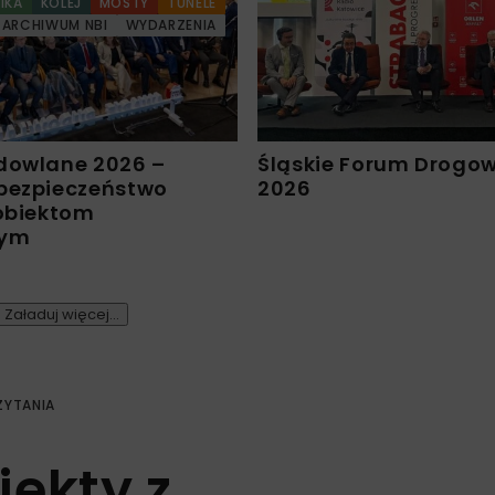
IKA
KOLEJ
MOSTY
TUNELE
ARCHIWUM NBI
WYDARZENIA
dowlane 2026 –
Śląskie Forum Drogo
bezpieczeństwo
2026
 obiektom
nym
Załaduj więcej...
ZYTANIA
jekty z