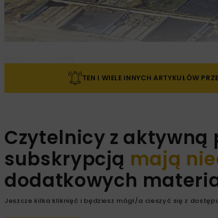
Pobierz artykuł PDF
TEN I WIELE INNYCH ARTYKUŁÓW PR
Czytelnicy z aktywną
subskrypcją
mają nie
dodatkowych materiał
Jeszcze kilka kliknięć i będziesz mógł/a cieszyć się z dostępu