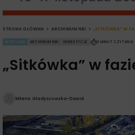
STRONA GŁÓWNA
ARCHIWUM NBI
„SITKÓWKA” W FA
WOD-KAN
ARCHIWUM NBI
INWESTYCJE
5 MINUT CZYTANIA
„Sitkówka” w faz
Milena Gładyszowska-Dawid