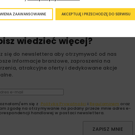
WIENIA ZAAWANSOWANNE
AKCEPTUJĘ I PRZECHODZĘ DO SERWISU
bisz wiedzieć więcej?
sz się do newslettera aby otrzymywać od nas
psze informacje branżowe, zaproszenia na
zenia, atrakcyjne oferty i dedykowane akcje
alne.
oznałam/em się z
Polityką Prywatności
i
Regulaminem
oraz
am zgodę na otrzymywanie na podany przeze mnie adres e-
orespondencji handlowej w postaci newslettera.
ZAPISZ MNIE