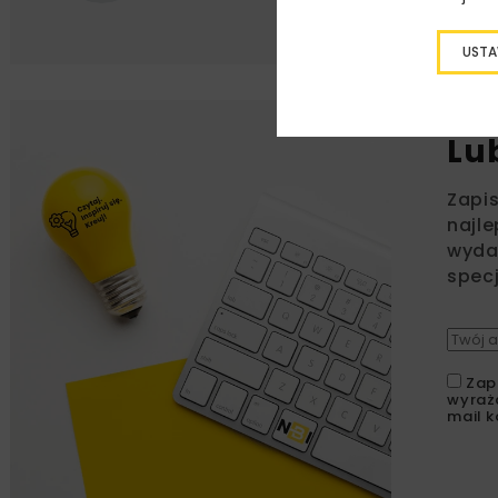
USTA
Lu
Zapi
najle
wydar
specj
Zap
wyraż
mail k