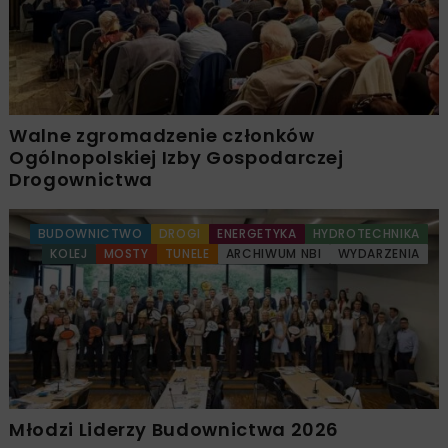
Walne zgromadzenie członków
Ogólnopolskiej Izby Gospodarczej
Drogownictwa
BUDOWNICTWO
DROGI
ENERGETYKA
HYDROTECHNIKA
KOLEJ
MOSTY
TUNELE
ARCHIWUM NBI
WYDARZENIA
Młodzi Liderzy Budownictwa 2026