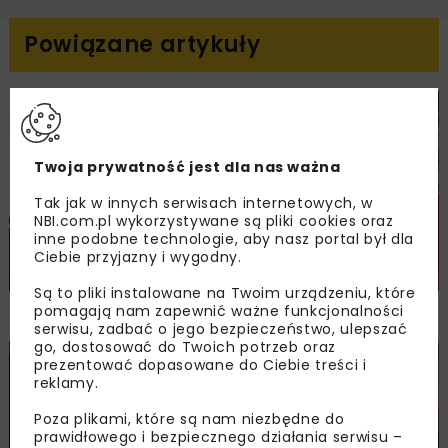
Powiązane artykuły
DROGI
MOSTY
TUNELE
ARCHIWUM NBI
WYDARZENIA
Twoja prywatność jest dla nas ważna
Tak jak w innych serwisach internetowych, w
NBI.com.pl wykorzystywane są pliki cookies oraz
inne podobne technologie, aby nasz portal był dla
Ciebie przyjazny i wygodny.
Są to pliki instalowane na Twoim urządzeniu, które
NOVDROG 2026
pomagają nam zapewnić ważne funkcjonalności
serwisu, zadbać o jego bezpieczeństwo, ulepszać
go, dostosować do Twoich potrzeb oraz
prezentować dopasowane do Ciebie treści i
DROGI
MOSTY
TUNELE
ARCHIWUM NBI
WYDARZENIA
reklamy.
Poza plikami, które są nam niezbędne do
prawidłowego i bezpiecznego działania serwisu –