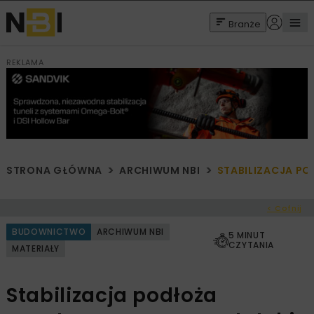
Branże
REKLAMA
STRONA GŁÓWNA
ARCHIWUM NBI
STABILIZACJA P
< Cofnij
BUDOWNICTWO
ARCHIWUM NBI
5 MINUT
CZYTANIA
MATERIAŁY
Stabilizacja podłoża