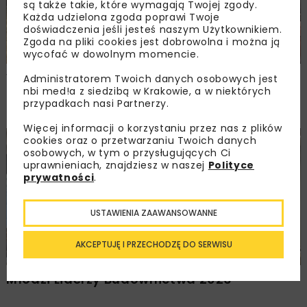
są także takie, które wymagają Twojej zgody.
Każda udzielona zgoda poprawi Twoje
doświadczenia jeśli jesteś naszym Użytkownikiem.
Zgoda na pliki cookies jest dobrowolna i można ją
wycofać w dowolnym momencie.
Walne zgromadzenie członków
Administratorem Twoich danych osobowych jest
Ogólnopolskiej Izby Gospodarczej
nbi med!a z siedzibą w Krakowie, a w niektórych
przypadkach nasi Partnerzy.
Drogownictwa
Więcej informacji o korzystaniu przez nas z plików
cookies oraz o przetwarzaniu Twoich danych
BUDOWNICTWO
DROGI
ENERGETYKA
HYDROTECHNIKA
osobowych, w tym o przysługujących Ci
KOLEJ
MOSTY
TUNELE
ARCHIWUM NBI
WYDARZENIA
uprawnieniach, znajdziesz w naszej
Polityce
prywatności
.
USTAWIENIA ZAAWANSOWANNE
AKCEPTUJĘ I PRZECHODZĘ DO SERWISU
Młodzi Liderzy Budownictwa 2026