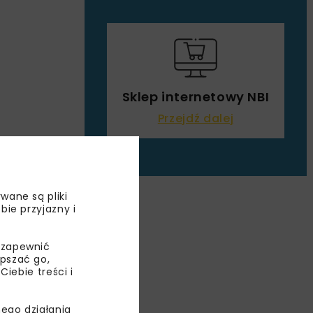
Sklep internetowy NBI
Przejdź dalej
wane są pliki
PKD
bie przyjazny i
OWY
 zapewnić
epszać go,
ebie treści i
ego działania