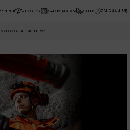
ZALOGUJ SIĘ
YN NBI
AUTORZY
KALENDARIUM
SKLEP
LNE
FOTOGALERIE
FILMY