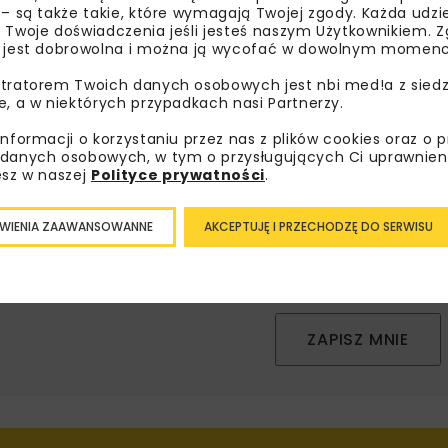
 – są także takie, które wymagają Twojej zgody. Każda udz
 Twoje doświadczenia jeśli jesteś naszym Użytkownikiem. Zg
bisz wiedzieć więcej?
 jest dobrowolna i można ją wycofać w dowolnym momenc
tratorem Twoich danych osobowych jest nbi med!a z siedz
sz się do newslettera aby otrzymywać od nas
e, a w niektórych przypadkach nasi Partnerzy.
psze informacje branżowe, zaproszenia na
zenia, atrakcyjne oferty i dedykowane akcje
informacji o korzystaniu przez nas z plików cookies oraz o 
danych osobowych, w tym o przysługujących Ci uprawnien
alne.
esz w naszej
Polityce prywatności
.
WIENIA ZAAWANSOWANNE
AKCEPTUJĘ I PRZECHODZĘ DO SERWISU
oznałam/em się z
Polityką Prywatności
i
Regulaminem
oraz
am zgodę na otrzymywanie na podany przeze mnie adres e-
orespondencji handlowej w postaci newslettera.
ZAPISZ MNIE