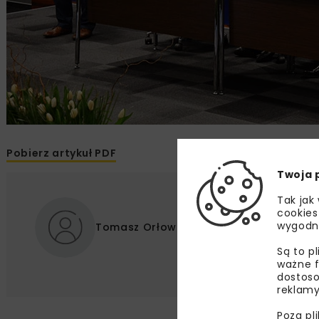
Pobierz artykuł PDF
Twoja 
Tak jak
cookies
wygodn
Tomasz Orłowski
Są to p
ważne f
dostoso
reklamy
Poza pl