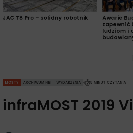
JAC T8 Pro – solidny robotnik
Awarie Bu
zapewnić 
ludziom i
budowla
MOSTY
ARCHIWUM NBI
WYDARZENIA
5 MINUT CZYTANIA
infraMOST 2019 V