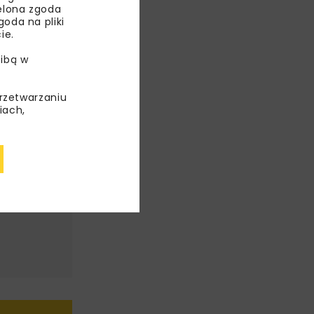
ielona zgoda
oda na pliki
ie.
ibą w
przetwarzaniu
iach,