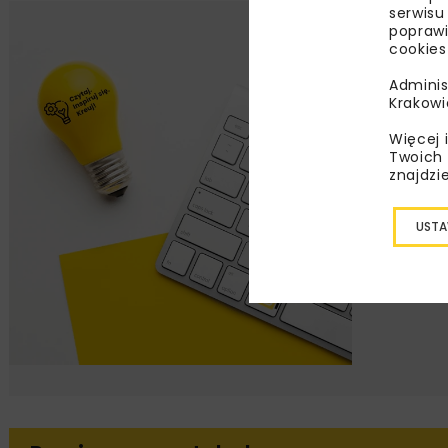
serwisu
poprawi
Lu
cookies
Adminis
Zapi
Krakowi
najle
wydar
Więcej 
Twoich 
specj
znajdzi
USTA
Zap
wyraż
mail k