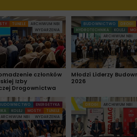
STY
TUNELE
ARCHIWUM NBI
BUDOWNICTWO
DROGI
WYDARZENIA
HYDROTECHNIKA
KOLEJ
MO
ARCHIWUM NBI
omadzenie członków
Młodzi Liderzy Budow
kiej Izby
2026
czej Drogownictwa
BUDOWNICTWO
ENERGETYKA
DROGI
ARCHIWUM NBI
IKA
KOLEJ
MOSTY
TUNELE
ARCHIWUM NBI
WYDARZENIA