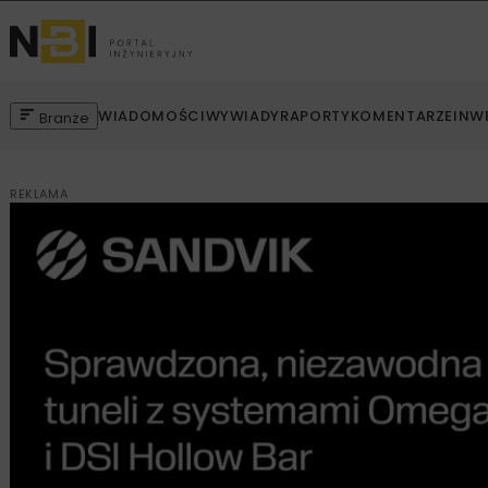
WIADOMOŚCI
WYWIADY
RAPORTY
KOMENTARZE
INW
Branże
REKLAMA