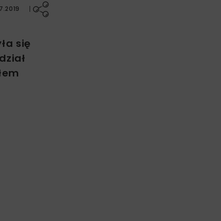
7.2019
ła się
dział
ołem