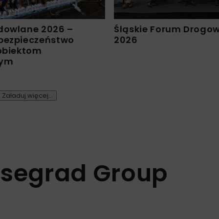
dowlane 2026 –
Śląskie Forum Drogo
bezpieczeństwo
2026
 obiektom
nym
Załaduj więcej...
isegrad Group