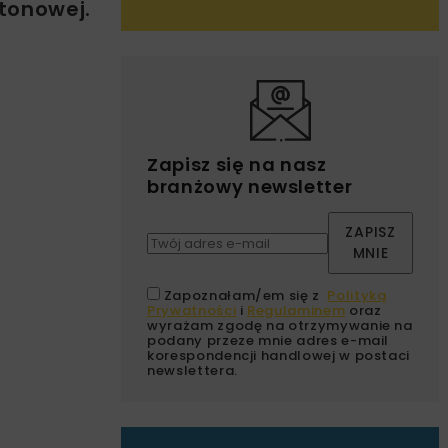
tonowej.
Zapisz się na nasz
branżowy newsletter
ZAPISZ
MNIE
Zapoznałam/em się z
Polityką
Prywatności
i
Regulaminem
oraz
wyrażam zgodę na otrzymywanie na
podany przeze mnie adres e-mail
korespondencji handlowej w postaci
newslettera.