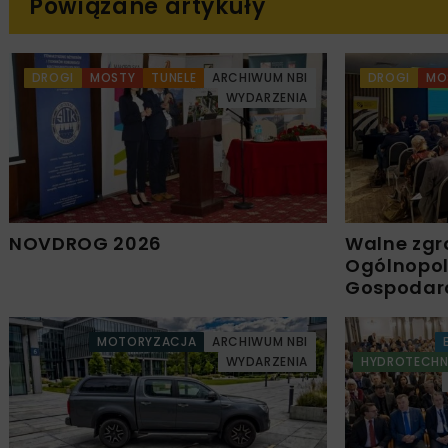
Powiązane artykuły
DROGI
MOSTY
TUNELE
ARCHIWUM NBI
DROGI
MO
WYDARZENIA
NOVDROG 2026
Walne zgr
Ogólnopols
Gospodar
MOTORYZACJA
ARCHIWUM NBI
WYDARZENIA
HYDROTECHN