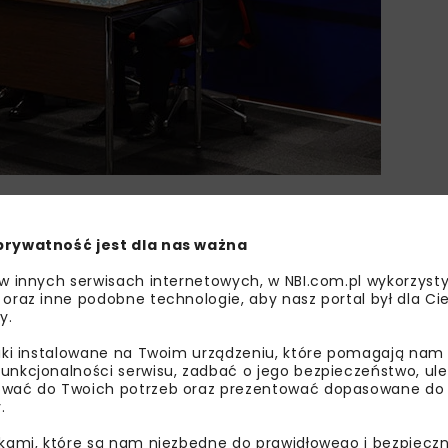
prywatność jest dla nas ważna
 w innych serwisach internetowych, w NBI.com.pl wykorzysty
BETON
DROGI BETONOWE
 oraz inne podobne technologie, aby nasz portal był dla Cie
y.
POLSKI KONGRES DROG
liki instalowane na Twoim urządzeniu, które pomagają nam
unkcjonalności serwisu, zadbać o jego bezpieczeństwo, ul
wać do Twoich potrzeb oraz prezentować dopasowane do Ci
.
ikami, które są nam niezbędne do prawidłowego i bezpieczn