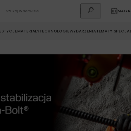
MAGAZ
ESTYCJE
MATERIAŁY
TECHNOLOGIE
WYDARZENIA
TEMATY SPECJA