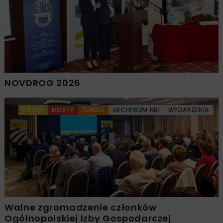
NOVDROG 2026
DROGI
MOSTY
TUNELE
ARCHIWUM NBI
WYDARZENIA
Walne zgromadzenie członków
Ogólnopolskiej Izby Gospodarczej