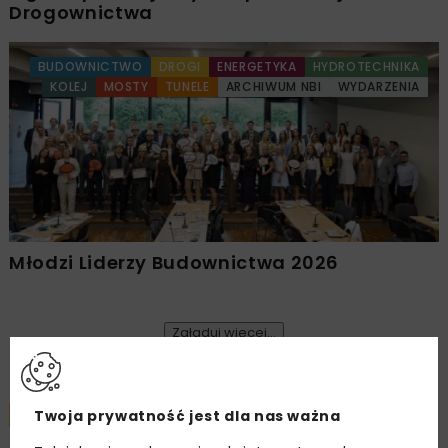
Drogownictwa
BUDOWNICTWO
DROGI
ENERGETYKA
HYDROTECHNIKA
KOLEJ
MOSTY
TUNELE
ARCHIWUM NBI
WYDARZENIA
Młodzi Liderzy Budownictwa 2026
Załaduj więcej...
Twoja prywatność jest dla nas ważna
DROGI
ARCHIWUM NBI
WYDARZENIA
5 MINUT CZYTANIA