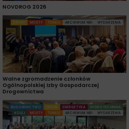
NOVDROG 2026
DROGI
MOSTY
TUNELE
ARCHIWUM NBI
WYDARZENIA
Walne zgromadzenie członków
Ogólnopolskiej Izby Gospodarczej
Drogownictwa
BUDOWNICTWO
DROGI
ENERGETYKA
HYDROTECHNIKA
KOLEJ
MOSTY
TUNELE
ARCHIWUM NBI
WYDARZENIA