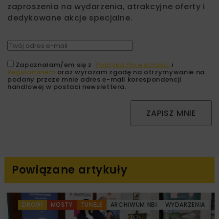
zaproszenia na wydarzenia, atrakcyjne oferty i
dedykowane akcje specjalne.
Zapoznałam/em się z
Polityką Prywatności
i
Regulaminem
oraz wyrażam zgodę na otrzymywanie na
podany przeze mnie adres e-mail korespondencji
handlowej w postaci newslettera.
ZAPISZ MNIE
Powiązane artykuły
DROGI
MOSTY
TUNELE
ARCHIWUM NBI
WYDARZENIA