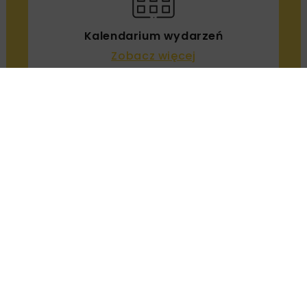
Marek Salamak
OPUBLIKOWANO: 29.01.2021
Cyfryzacja branży budowlanej jest już faktem.
Budownictwo 4.0 było głównym tematem
najważniejszego wydarzenia BIM w Europie
Środkowo-Wschodniej, czyli infraBIM 2020 V4
Expo & Multi-Conference.