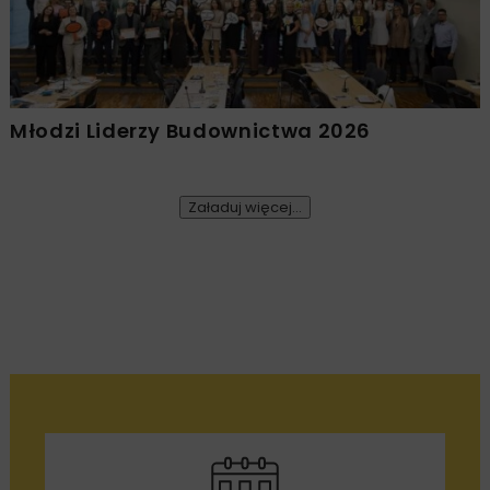
Młodzi Liderzy Budownictwa 2026
Załaduj więcej...
BUDOWNICTWO
DROGI
KOLEJ
MOSTY
5 MINUT
CZYTANIA
TUNELE
ARCHIWUM NBI
infraBIM 2020 V4 Expo &
Multi-Conference