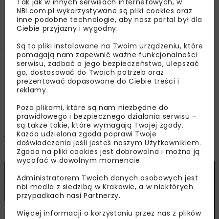
Tak jak w innych serwisach internetowych, w
NBI.com.pl wykorzystywane są pliki cookies oraz
Zrównoważone i trwałe drogi
inne podobne technologie, aby nasz portal był dla
Ciebie przyjazny i wygodny.
Są to pliki instalowane na Twoim urządzeniu, które
Tomasz Orłowski
pomagają nam zapewnić ważne funkcjonalności
serwisu, zadbać o jego bezpieczeństwo, ulepszać
go, dostosować do Twoich potrzeb oraz
OPUBLIKOWANO: 29.01.2021
prezentować dopasowane do Ciebie treści i
reklamy.
Poza plikami, które są nam niezbędne do
Zamiast w Wiśle 29 października 2020 r. Śląskie
prawidłowego i bezpiecznego działania serwisu –
Forum Drogownictwa odbyło się jako
są także takie, które wymagają Twojej zgody.
Każda udzielona zgoda poprawi Twoje
wydarzenie online – Webforum: Zrównoważone i
doświadczenia jeśli jesteś naszym Użytkownikiem.
trwałe drogi.
Zgoda na pliki cookies jest dobrowolna i można ją
wycofać w dowolnym momencie.
Administratorem Twoich danych osobowych jest
nbi med!a z siedzibą w Krakowie, a w niektórych
przypadkach nasi Partnerzy.
Więcej informacji o korzystaniu przez nas z plików