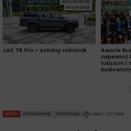
MOTORYZACJA
ARCHIWUM NBI
WYDARZENIA
HYDROTECHN
JAC T8 Pro – solidny robotnik
Awarie Bu
zapewnić 
ludziom i
budowla
MOSTY
ARCHIWUM NBI
WYDARZENIA
5 MINUT CZYTANIA