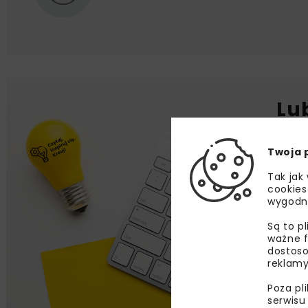
Lu
Zapi
Twoja 
najle
wydar
Tak jak
specj
cookies
wygodn
Są to p
ważne f
dostoso
Zap
reklamy
wyraż
mail k
Poza pl
serwisu