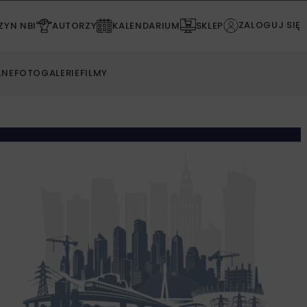
ZALOGUJ SIĘ
YN NBI
AUTORZY
KALENDARIUM
SKLEP
LNE
FOTOGALERIE
FILMY