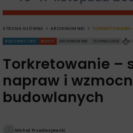
STRONA GŁÓWNA
ARCHIWUM NBI
TORKRETOWANIE 
BUDOWNICTWO
MOSTY
ARCHIWUM NBI
TECHNOLOGIE
5
Torkretowanie – 
napraw i wzmocni
budowlanych
Michał Przedwojewski