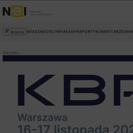
WIADOMOŚCI
WYWIADY
RAPORTY
KOMENTARZE
INW
Branże
REKLAMA