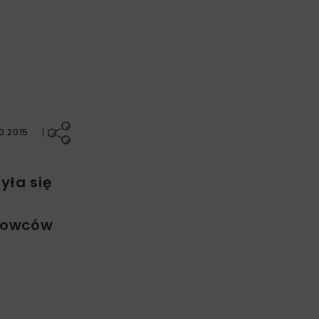
0.2015
yła się
stowców