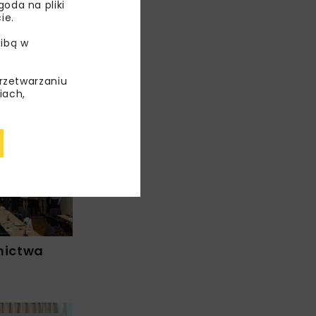
oda na pliki
ie.
ibą w
przetwarzaniu
iach,
ENERGETYKA
STY
TUNELE
WYDARZENIA
nictwa