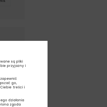
NIE
wane są pliki
bie przyjazny i
 zapewnić
epszać go,
ebie treści i
ego działania
ielona zgoda