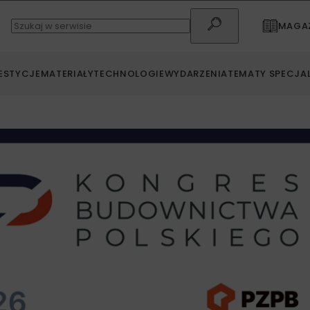
MAGAZ
ESTYCJE
MATERIAŁY
TECHNOLOGIE
WYDARZENIA
TEMATY SPECJA