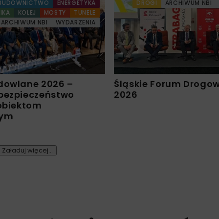
BUDOWNICTWO
ENERGETYKA
DROGI
ARCHIWUM NBI
IKA
KOLEJ
MOSTY
TUNELE
ARCHIWUM NBI
WYDARZENIA
dowlane 2026 –
Śląskie Forum Drogo
bezpieczeństwo
2026
 obiektom
nym
Załaduj więcej...