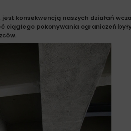
j, jest konsekwencją naszych działań wczo
ęć ciągłego pokonywania ograniczeń był
zców.