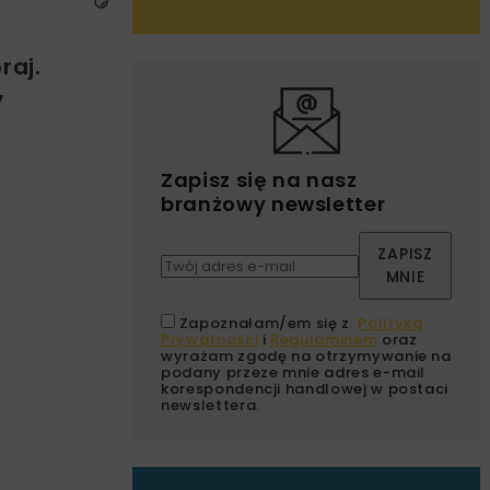
raj.
y
Zapisz się na nasz
branżowy newsletter
ZAPISZ
MNIE
Zapoznałam/em się z
Polityką
Prywatności
i
Regulaminem
oraz
wyrażam zgodę na otrzymywanie na
podany przeze mnie adres e-mail
korespondencji handlowej w postaci
newslettera.