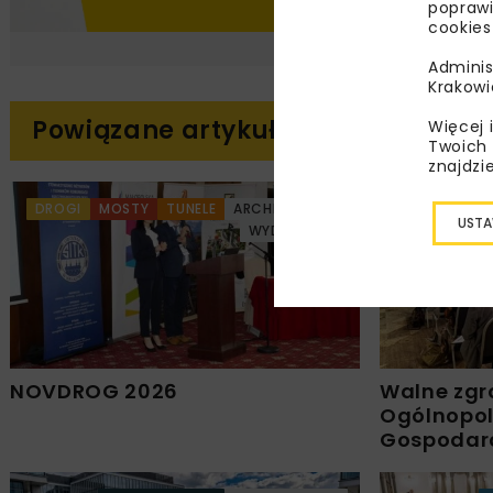
poprawi
cookies
Adminis
Krakowi
Powiązane artykuły
Więcej 
Twoich 
znajdzi
DROGI
MOSTY
TUNELE
ARCHIWUM NBI
DROGI
MO
USTA
WYDARZENIA
NOVDROG 2026
Walne zgr
Ogólnopols
Gospodar