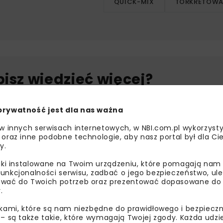
QUICK-MIX
TORKRETOWA
bisz wiedzieć więcej?
sz się do newslettera aby otrzymywać od nas
prywatność jest dla nas ważna
psze informacje branżowe, zaproszenia na
zenia, atrakcyjne oferty i dedykowane akcje
 w innych serwisach internetowych, w NBI.com.pl wykorzysty
alne.
 oraz inne podobne technologie, aby nasz portal był dla Cie
y.
liki instalowane na Twoim urządzeniu, które pomagają nam
unkcjonalności serwisu, zadbać o jego bezpieczeństwo, ul
wać do Twoich potrzeb oraz prezentować dopasowane do Ci
oznałam/em się z
Polityką Prywatności
i
Regulaminem
oraz
.
am zgodę na otrzymywanie na podany przeze mnie adres e-
orespondencji handlowej w postaci newslettera.
ikami, które są nam niezbędne do prawidłowego i bezpieczn
 – są także takie, które wymagają Twojej zgody. Każda udz