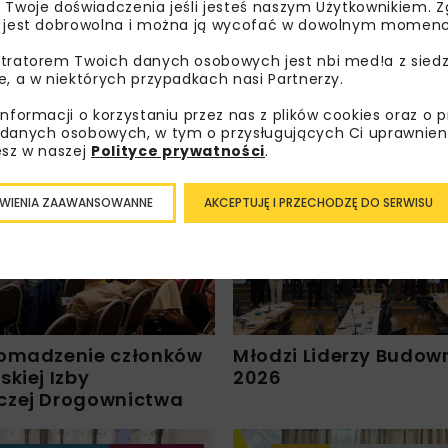
ZAPISZ MNIE
 Twoje doświadczenia jeśli jesteś naszym Użytkownikiem. Zg
 jest dobrowolna i można ją wycofać w dowolnym momenc
tratorem Twoich danych osobowych jest nbi med!a z siedz
e, a w niektórych przypadkach nasi Partnerzy.
informacji o korzystaniu przez nas z plików cookies oraz o 
danych osobowych, w tym o przysługujących Ci uprawnien
esz w naszej
Polityce prywatności
.
STY
TUNELE
ARCHIWUM NBI
BUDOWNICTWO
DROGI
WIENIA ZAAWANSOWANNE
AKCEPTUJĘ I PRZECHODZĘ DO SERWISU
WYDARZENIA
HYDROTECHNIKA
KOLEJ
MO
ARCHIWUM NBI
omadzenie członków
Młodzi Liderzy Budow
kiej Izby
2026
czej Drogownictwa