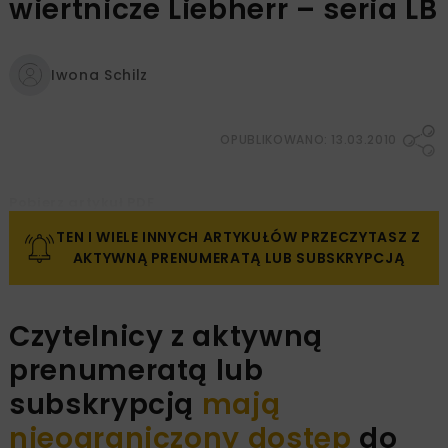
wiertnicze Liebherr – seria LB
Iwona Schilz
OPUBLIKOWANO: 13.03.2010
Pobierz artykuł PDF
TEN I WIELE INNYCH ARTYKUŁÓW PRZECZYTASZ Z
AKTYWNĄ PRENUMERATĄ LUB SUBSKRYPCJĄ
Czytelnicy z aktywną
prenumeratą lub
subskrypcją
mają
nieograniczony dostęp
do