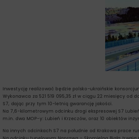
Inwestycję realizować będzie polsko-ukraińskie konsorcjum
Wykonawca za 521 519 095,35 zł w ciągu 22 miesięcy od
S7, dając przy tym 10-letnią gwarancję jakości.
Na 7,6-kilometrowym odcinku drogi ekspresowej S7 Lubie
m.in. dwa MOP-y: Lubień i Krzeczów, oraz 10 obiektów inż
Na innych odcinkach S7 na południe od Krakowa prace rusz
Na odcinku tunelowym Naprawa – Skomielna Biała trwają 