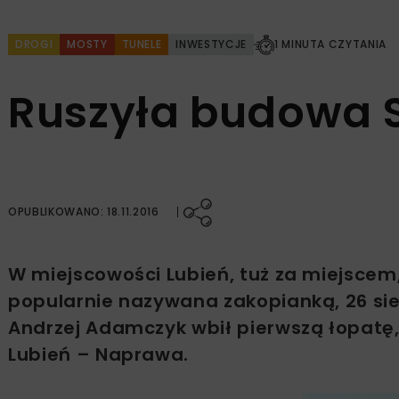
DROGI
MOSTY
TUNELE
INWESTYCJE
1 MINUTA CZYTANIA
Ruszyła budowa 
OPUBLIKOWANO: 18.11.2016
W miejscowości Lubień, tuż za miejscem,
popularnie nazywana zakopianką, 26 sier
Andrzej Adamczyk wbił pierwszą łopatę
Lubień – Naprawa.