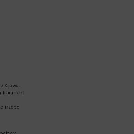
z Kijowa.
n fragment
ać trzeba
unelowy