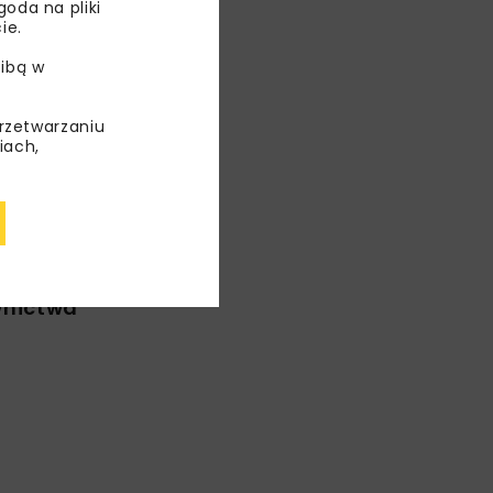
oda na pliki
nictwa
ie.
ibą w
przetwarzaniu
WYDARZENIA
iach,
wnictwa