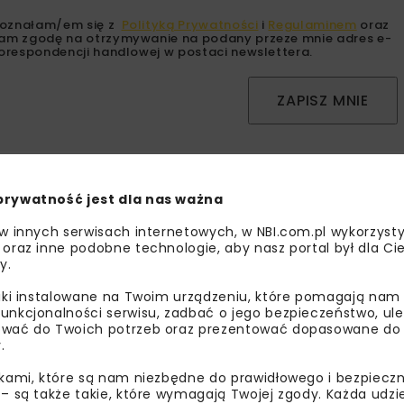
oznałam/em się z
Polityką Prywatności
i
Regulaminem
oraz
am zgodę na otrzymywanie na podany przeze mnie adres e-
orespondencji handlowej w postaci newslettera.
ZAPISZ MNIE
prywatność jest dla nas ważna
 w innych serwisach internetowych, w NBI.com.pl wykorzysty
 oraz inne podobne technologie, aby nasz portal był dla Cie
y.
STY
TUNELE
ARCHIWUM NBI
BUDOWNICTWO
DROGI
WYDARZENIA
HYDROTECHNIKA
KOLEJ
MO
liki instalowane na Twoim urządzeniu, które pomagają nam
ARCHIWUM NBI
unkcjonalności serwisu, zadbać o jego bezpieczeństwo, ul
wać do Twoich potrzeb oraz prezentować dopasowane do Ci
.
ikami, które są nam niezbędne do prawidłowego i bezpieczn
 – są także takie, które wymagają Twojej zgody. Każda udz