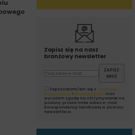
elu
obowego
Zapisz się na nasz
branżowy newsletter
ZAPISZ
MNIE
Zapoznałam/em się z
Polityką
Prywatności
i
Regulaminem
oraz
wyrażam zgodę na otrzymywanie na
podany przeze mnie adres e-mail
korespondencji handlowej w postaci
newslettera.