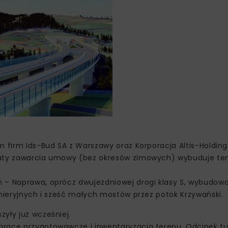
 firm Ids-Bud SA z Warszawy oraz Korporacja Altis-Holding 
 daty zawarcia umowy (bez okresów zimowych) wybuduje te
ń – Naprawa, oprócz dwujezdniowej drogi klasy S, wybudow
ynieryjnych i sześć małych mostów przez potok Krzywański.
yły już wcześniej.
prace przygotowawcze i inwentaryzacja terenu. Odcinek t