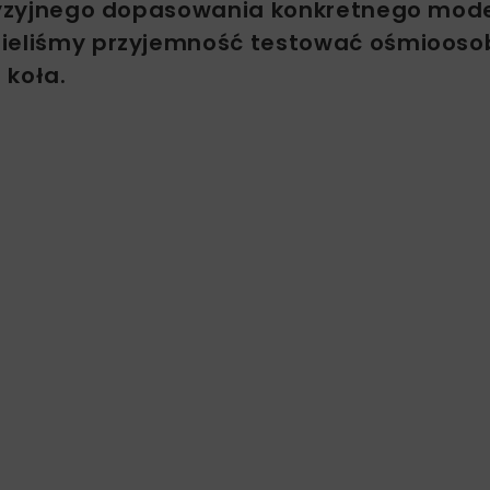
recyzyjnego dopasowania konkretnego mod
 mieliśmy przyjemność testować ośmioos
 koła.