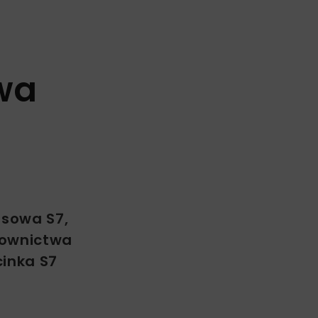
wa
esowa S7,
udownictwa
inka S7