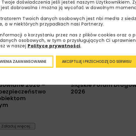
 Twoje doświadczenia jeśli jesteś naszym Użytkownikiem. Zg
omadzenie członków
Młodzi Liderzy Budow
 jest dobrowolna i można ją wycofać w dowolnym momenc
kiej Izby
2026
czej Drogownictwa
tratorem Twoich danych osobowych jest nbi med!a z siedz
e, a w niektórych przypadkach nasi Partnerzy.
informacji o korzystaniu przez nas z plików cookies oraz o 
BUDOWNICTWO
ENERGETYKA
DROGI
ARCHIWUM NBI
danych osobowych, w tym o przysługujących Ci uprawnien
IKA
KOLEJ
MOSTY
TUNELE
esz w naszej
Polityce prywatności
.
ARCHIWUM NBI
WYDARZENIA
WIENIA ZAAWANSOWANNE
AKCEPTUJĘ I PRZECHODZĘ DO SERWISU
dowlane 2026 –
Śląskie Forum Drogo
bezpieczeństwo
2026
 obiektom
nym
Załaduj więcej...