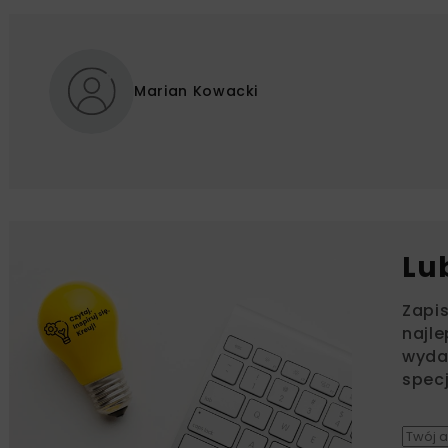
Marian Kowacki
Lu
Zapi
najle
wydar
specj