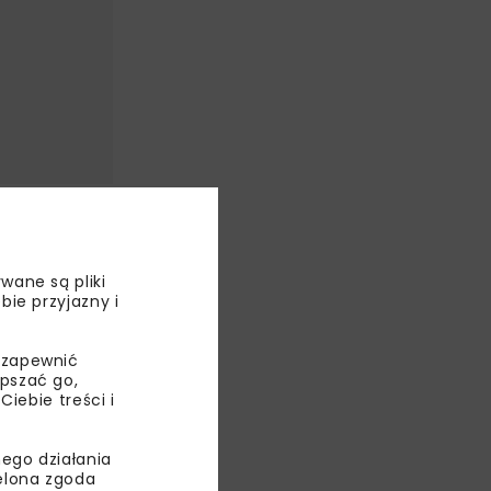
wane są pliki
bie przyjazny i
ENERGETYKA
STY
TUNELE
 zapewnić
WYDARZENIA
epszać go,
ebie treści i
ego działania
ielona zgoda