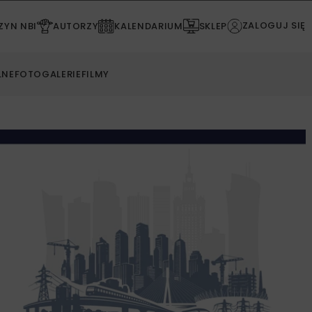
ZALOGUJ SIĘ
YN NBI
AUTORZY
KALENDARIUM
SKLEP
LNE
FOTOGALERIE
FILMY