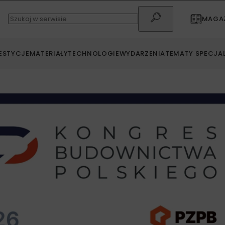
MAGAZ
ESTYCJE
MATERIAŁY
TECHNOLOGIE
WYDARZENIA
TEMATY SPECJA