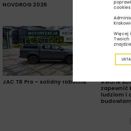
poprawi
NOVDROG 2026
Walne zgr
cookies
Ogólnopols
Gospodar
Adminis
Krakowi
Więcej 
MOTORYZACJA
ARCHIWUM NBI
Twoich 
WYDARZENIA
HYDROTECHN
znajdzi
USTA
JAC T8 Pro – solidny robotnik
Awarie Bu
zapewnić 
ludziom i
budowla