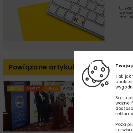
Zap
wyraż
mail k
Twoja 
Powiązane artykuły
Tak jak
cookies
wygodn
DROGI
MOSTY
TUNELE
ARCHIWUM NBI
DROGI
MO
WYDARZENIA
Są to p
ważne f
dostoso
reklamy
Poza pl
serwisu