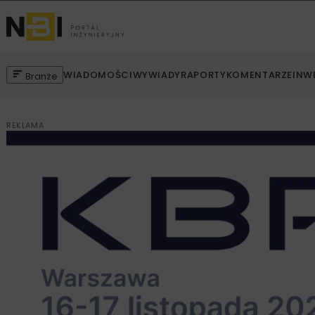
WIADOMOŚCI
WYWIADY
RAPORTY
KOMENTARZE
INW
Branże
REKLAMA