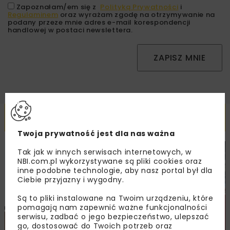
Zapoznałam/em się z
Polityką Prywatności
i
Regulaminem
oraz wyrażam zgodę na otrzymywanie na
podany przeze mnie adres e-mail korespondencji
handlowej w postaci newslettera.
ZAPISZ MNIE
Powiązane artykuły
Twoja prywatność jest dla nas ważna
Tak jak w innych serwisach internetowych, w
DROGI
MOSTY
TUNELE
ARCHIWUM NBI
WYDARZENIA
NBI.com.pl wykorzystywane są pliki cookies oraz
inne podobne technologie, aby nasz portal był dla
Ciebie przyjazny i wygodny.
Są to pliki instalowane na Twoim urządzeniu, które
pomagają nam zapewnić ważne funkcjonalności
serwisu, zadbać o jego bezpieczeństwo, ulepszać
go, dostosować do Twoich potrzeb oraz