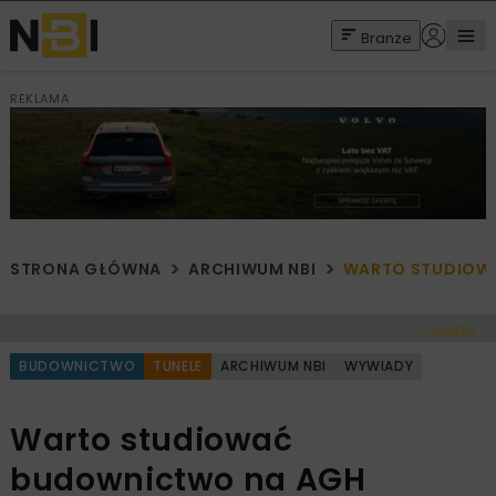
Branże
REKLAMA
STRONA GŁÓWNA
ARCHIWUM NBI
WARTO STUDIOW
< Cofnij
BUDOWNICTWO
TUNELE
ARCHIWUM NBI
WYWIADY
Warto studiować
budownictwo na AGH