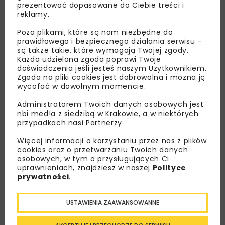
prezentować dopasowane do Ciebie treści i
reklamy.
NOVDROG 2026
Poza plikami, które są nam niezbędne do
prawidłowego i bezpiecznego działania serwisu –
są także takie, które wymagają Twojej zgody.
DROGI
MOSTY
TUNELE
ARCHIWUM NBI
WYDARZENIA
Każda udzielona zgoda poprawi Twoje
doświadczenia jeśli jesteś naszym Użytkownikiem.
Zgoda na pliki cookies jest dobrowolna i można ją
wycofać w dowolnym momencie.
Administratorem Twoich danych osobowych jest
nbi med!a z siedzibą w Krakowie, a w niektórych
przypadkach nasi Partnerzy.
Więcej informacji o korzystaniu przez nas z plików
Walne zgromadzenie członków
cookies oraz o przetwarzaniu Twoich danych
osobowych, w tym o przysługujących Ci
Ogólnopolskiej Izby Gospodarczej
uprawnieniach, znajdziesz w naszej
Polityce
Drogownictwa
prywatności
.
BUDOWNICTWO
DROGI
ENERGETYKA
HYDROTECHNIKA
USTAWIENIA ZAAWANSOWANNE
KOLEJ
MOSTY
TUNELE
ARCHIWUM NBI
WYDARZENIA