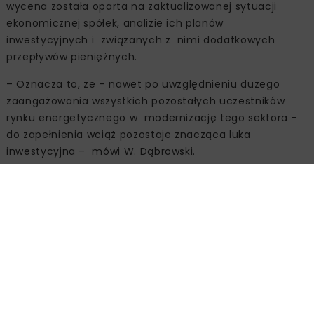
wycena została oparta na zaktualizowanej sytuacji
ekonomicznej spółek, analizie ich planów
inwestycyjnych i związanych z nimi dodatkowych
przepływów pieniężnych.
– Oznacza to, że – nawet po uwzględnieniu dużego
zaangażowania wszystkich pozostałych uczestników
rynku energetycznego w modernizację tego sektora –
do zapełnienia wciąż pozostaje znacząca luka
inwestycyjna – mówi W. Dąbrowski.
Analitycy EY szacują niedobór środków finansowych na
77 mld euro, z których część będą mogły pokryć środki
unijne. Jednak to od efektywności wykorzystania
funduszy z UE będzie zależeć ostateczna wartość luki
inwestycyjnej. Tym bardziej że sektor energetyczny
będzie musiał o te pieniądze konkurować z innymi
branżami gospodarkami, liczącymi na finansowy
zastrzyk, np. z gazownictwem czy transportem. Według
analityków EY możliwe środki UE i budżetu państwa do