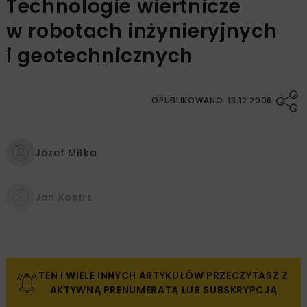
Technologie wiertnicze
w robotach inżynieryjnych
i geotechnicznych
OPUBLIKOWANO: 13.12.2008
Józef Mitka
Jan Kostrz
Pobierz artykuł PDF
TEN I WIELE INNYCH ARTYKUŁÓW PRZECZYTASZ Z
AKTYWNĄ PRENUMERATĄ LUB SUBSKRYPCJĄ