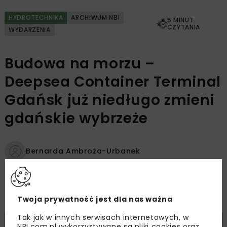
HYDROTECHNIKA
ARCHIWUM NBI
5 MINUT
CZYTANIA
WYDARZENIA
Budowa na morzu –
Deepsea Container Terminal
Gdańsk już niedługo zmieni
gdańskie wybrzeże
Bernarda Ambroża-Urbanek
OPUBLIKOWANO: 14.12.2008
Twoja prywatność jest dla nas ważna
Tak jak w innych serwisach internetowych, w
NBI.com.pl wykorzystywane są pliki cookies oraz