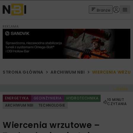
Branże
REKLAMA
STRONA GŁÓWNA
ARCHIWUM NBI
WIERCENIA WRZUT
< Cofnij
ENERGETYKA
GEOINŻYNIERIA
HYDROTECHNIKA
10 MINUT
CZYTANIA
ARCHIWUM NBI
TECHNOLOGIE
Wiercenia wrzutowe –