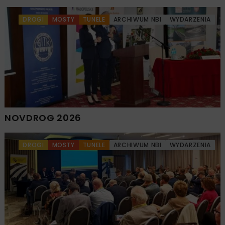
DROGI
MOSTY
TUNELE
ARCHIWUM NBI
WYDARZENIA
NOVDROG 2026
DROGI
MOSTY
TUNELE
ARCHIWUM NBI
WYDARZENIA