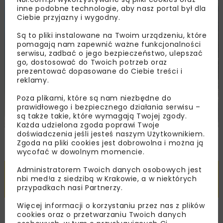
inne podobne technologie, aby nasz portal był dla
Ciebie przyjazny i wygodny.
Są to pliki instalowane na Twoim urządzeniu, które
pomagają nam zapewnić ważne funkcjonalności
serwisu, zadbać o jego bezpieczeństwo, ulepszać
go, dostosować do Twoich potrzeb oraz
prezentować dopasowane do Ciebie treści i
reklamy.
Poza plikami, które są nam niezbędne do
prawidłowego i bezpiecznego działania serwisu –
są także takie, które wymagają Twojej zgody.
Każda udzielona zgoda poprawi Twoje
doświadczenia jeśli jesteś naszym Użytkownikiem.
Zgoda na pliki cookies jest dobrowolna i można ją
Pobierz artykuł PDF
wycofać w dowolnym momencie.
Administratorem Twoich danych osobowych jest
TEN I WIELE INNYCH ARTYKUŁÓW PRZECZYTASZ Z
nbi med!a z siedzibą w Krakowie, a w niektórych
AKTYWNĄ PRENUMERATĄ LUB SUBSKRYPCJĄ
przypadkach nasi Partnerzy.
Więcej informacji o korzystaniu przez nas z plików
cookies oraz o przetwarzaniu Twoich danych