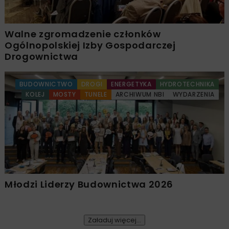
Walne zgromadzenie członków
Ogólnopolskiej Izby Gospodarczej
Drogownictwa
BUDOWNICTWO
DROGI
ENERGETYKA
HYDROTECHNIKA
KOLEJ
MOSTY
TUNELE
ARCHIWUM NBI
WYDARZENIA
Młodzi Liderzy Budownictwa 2026
Załaduj więcej...