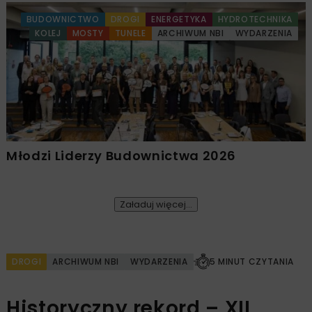
BUDOWNICTWO
DROGI
ENERGETYKA
HYDROTECHNIKA
KOLEJ
MOSTY
TUNELE
ARCHIWUM NBI
WYDARZENIA
Młodzi Liderzy Budownictwa 2026
Załaduj więcej...
DROGI
ARCHIWUM NBI
WYDARZENIA
5 MINUT CZYTANIA
Historyczny rekord – XII