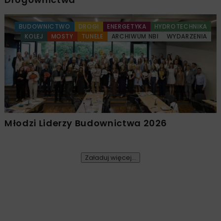
BUDOWNICTWO
DROGI
ENERGETYKA
HYDROTECHNIKA
KOLEJ
MOSTY
TUNELE
ARCHIWUM NBI
WYDARZENIA
Młodzi Liderzy Budownictwa 2026
Załaduj więcej...
ENERGETYKA
GEOINŻYNIERIA
10 MINUT
CZYTANIA
ARCHIWUM NBI
TECHNOLOGIE