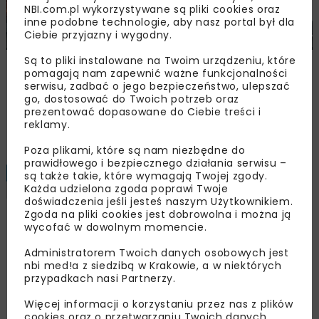
NBI.com.pl wykorzystywane są pliki cookies oraz
inne podobne technologie, aby nasz portal był dla
Ciebie przyjazny i wygodny.
Są to pliki instalowane na Twoim urządzeniu, które
Śląskie Forum Drogownictwa 2026
pomagają nam zapewnić ważne funkcjonalności
serwisu, zadbać o jego bezpieczeństwo, ulepszać
go, dostosować do Twoich potrzeb oraz
prezentować dopasowane do Ciebie treści i
Załaduj więcej...
reklamy.
Poza plikami, które są nam niezbędne do
prawidłowego i bezpiecznego działania serwisu –
BUDOWNICTWO
MOSTY
ARCHIWUM NBI
są także takie, które wymagają Twojej zgody.
5 MINUT
CZYTANIA
Każda udzielona zgoda poprawi Twoje
MATERIAŁY
TECHNOLOGIE
doświadczenia jeśli jesteś naszym Użytkownikiem.
Zgoda na pliki cookies jest dobrowolna i można ją
wycofać w dowolnym momencie.
Systemy deskowań
Administratorem Twoich danych osobowych jest
Hunnebeck w ciągu
nbi med!a z siedzibą w Krakowie, a w niektórych
przypadkach nasi Partnerzy.
autostrady A1
Więcej informacji o korzystaniu przez nas z plików
cookies oraz o przetwarzaniu Twoich danych