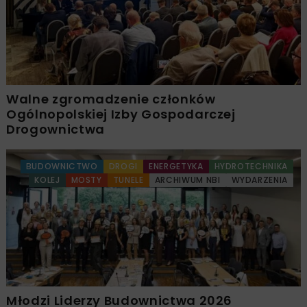
Walne zgromadzenie członków
Ogólnopolskiej Izby Gospodarczej
Drogownictwa
BUDOWNICTWO
DROGI
ENERGETYKA
HYDROTECHNIKA
KOLEJ
MOSTY
TUNELE
ARCHIWUM NBI
WYDARZENIA
Młodzi Liderzy Budownictwa 2026