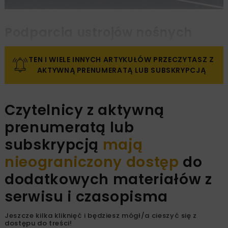
Podparcia ustrojów nośnych
TEN I WIELE INNYCH ARTYKUŁÓW PRZECZYTASZ Z
AKTYWNĄ PRENUMERATĄ LUB SUBSKRYPCJĄ
Czytelnicy z aktywną
prenumeratą lub
subskrypcją
mają
nieograniczony dostęp
do
dodatkowych materiałów z
serwisu i czasopisma
Jeszcze kilka kliknięć i będziesz mógł/a cieszyć się z
dostępu do treści!