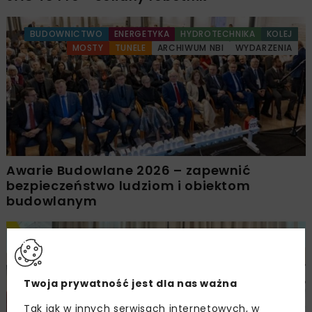
BUDOWNICTWO
ENERGETYKA
HYDROTECHNIKA
KOLEJ
MOSTY
TUNELE
ARCHIWUM NBI
WYDARZENIA
Awarie Budowlane 2026 – zapewnić
bezpieczeństwo ludziom i obiektom
budowlanym
DROGI
ARCHIWUM NBI
WYDARZENIA
Twoja prywatność jest dla nas ważna
Tak jak w innych serwisach internetowych, w