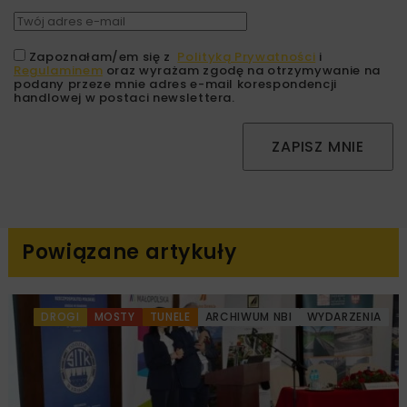
Zapoznałam/em się z
Polityką Prywatności
i
Regulaminem
oraz wyrażam zgodę na otrzymywanie na
podany przeze mnie adres e-mail korespondencji
handlowej w postaci newslettera.
ZAPISZ MNIE
Powiązane artykuły
DROGI
MOSTY
TUNELE
ARCHIWUM NBI
WYDARZENIA