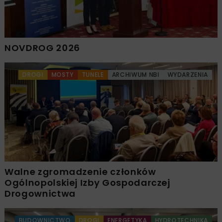
NOVDROG 2026
DROGI
MOSTY
TUNELE
ARCHIWUM NBI
WYDARZENIA
Walne zgromadzenie członków
Ogólnopolskiej Izby Gospodarczej
Drogownictwa
BUDOWNICTWO
DROGI
ENERGETYKA
HYDROTECHNIKA