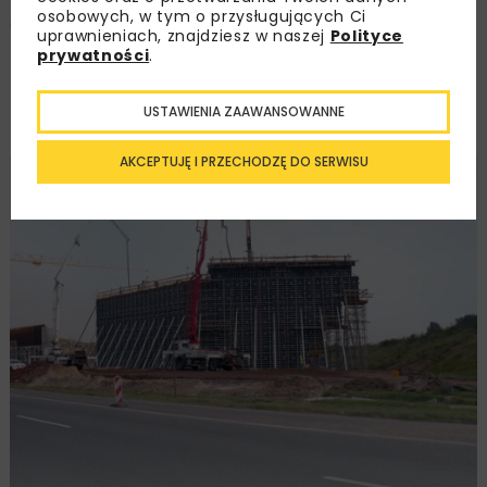
osobowych, w tym o przysługujących Ci
Sławomir Adamczyk
uprawnieniach, znajdziesz w naszej
Polityce
prywatności
.
OPUBLIKOWANO: 20.05.2009
USTAWIENIA ZAAWANSOWANNE
AKCEPTUJĘ I PRZECHODZĘ DO SERWISU