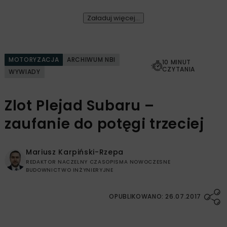
Załaduj więcej...
MOTORYZACJA
ARCHIWUM NBI
10 MINUT
CZYTANIA
WYWIADY
Zlot Plejad Subaru –
zaufanie do potęgi trzeciej
Mariusz Karpiński-Rzepa
REDAKTOR NACZELNY CZASOPISMA NOWOCZESNE
BUDOWNICTWO INŻYNIERYJNE
OPUBLIKOWANO: 26.07.2017