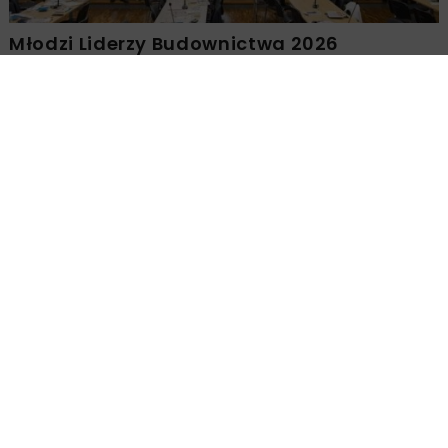
Młodzi Liderzy Budownictwa 2026
Załaduj więcej...
DROGI
ARCHIWUM NBI
5 MINUT CZYTANIA
Autostrada-Polska 2017
Targi Kielce SA
OPUBLIKOWANO: 26.07.2017