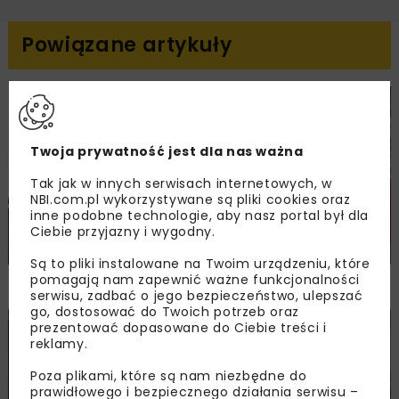
Powiązane artykuły
DROGI
MOSTY
TUNELE
ARCHIWUM NBI
WYDARZENIA
Twoja prywatność jest dla nas ważna
Tak jak w innych serwisach internetowych, w
NBI.com.pl wykorzystywane są pliki cookies oraz
inne podobne technologie, aby nasz portal był dla
Ciebie przyjazny i wygodny.
Są to pliki instalowane na Twoim urządzeniu, które
pomagają nam zapewnić ważne funkcjonalności
NOVDROG 2026
serwisu, zadbać o jego bezpieczeństwo, ulepszać
go, dostosować do Twoich potrzeb oraz
prezentować dopasowane do Ciebie treści i
DROGI
MOSTY
TUNELE
ARCHIWUM NBI
WYDARZENIA
reklamy.
Poza plikami, które są nam niezbędne do
prawidłowego i bezpiecznego działania serwisu –