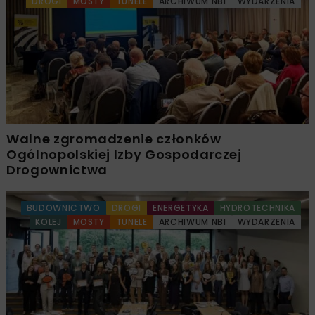
DROGI
MOSTY
TUNELE
ARCHIWUM NBI
WYDARZENIA
Walne zgromadzenie członków
Ogólnopolskiej Izby Gospodarczej
Drogownictwa
BUDOWNICTWO
DROGI
ENERGETYKA
HYDROTECHNIKA
KOLEJ
MOSTY
TUNELE
ARCHIWUM NBI
WYDARZENIA