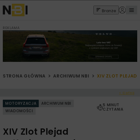
Branże
REKLAMA
STRONA GŁÓWNA
ARCHIWUM NBI
XIV ZLOT PLEJA
< Cofnij
MOTORYZACJA
ARCHIWUM NBI
5 MINUT
CZYTANIA
WIADOMOŚCI
XIV Zlot Plejad