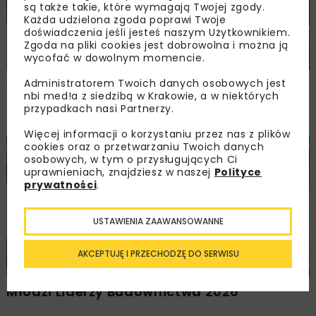
są także takie, które wymagają Twojej zgody.
Każda udzielona zgoda poprawi Twoje
doświadczenia jeśli jesteś naszym Użytkownikiem.
Zgoda na pliki cookies jest dobrowolna i można ją
wycofać w dowolnym momencie.
Walne zgromadzenie członków
Administratorem Twoich danych osobowych jest
nbi med!a z siedzibą w Krakowie, a w niektórych
Ogólnopolskiej Izby Gospodarczej
przypadkach nasi Partnerzy.
Drogownictwa
Więcej informacji o korzystaniu przez nas z plików
cookies oraz o przetwarzaniu Twoich danych
BUDOWNICTWO
DROGI
ENERGETYKA
HYDROTECHNIKA
osobowych, w tym o przysługujących Ci
KOLEJ
MOSTY
TUNELE
ARCHIWUM NBI
WYDARZENIA
uprawnieniach, znajdziesz w naszej
Polityce
prywatności
.
USTAWIENIA ZAAWANSOWANNE
AKCEPTUJĘ I PRZECHODZĘ DO SERWISU
Młodzi Liderzy Budownictwa 2026