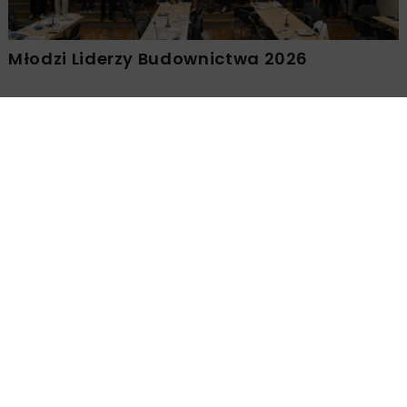
Młodzi Liderzy Budownictwa 2026
Załaduj więcej...
BUDOWNICTWO
DROGI
GEOINŻYNIERIA
10 MINUT
CZYTANIA
ARCHIWUM NBI
TEMATY SPECJALNE
Maszyny do robót ziemnych
i modyfikacji gruntów
Maria Szruba