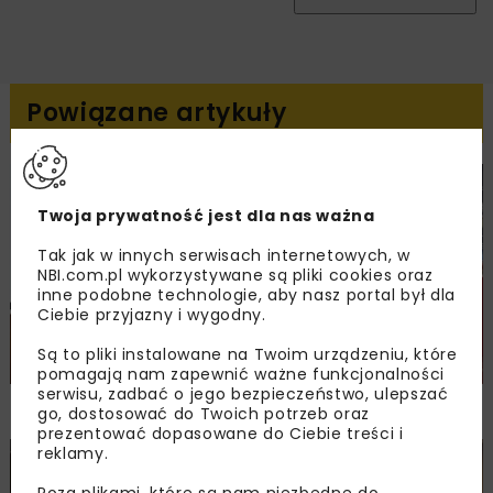
Powiązane artykuły
DROGI
MOSTY
TUNELE
ARCHIWUM NBI
WYDARZENIA
Twoja prywatność jest dla nas ważna
Tak jak w innych serwisach internetowych, w
NBI.com.pl wykorzystywane są pliki cookies oraz
inne podobne technologie, aby nasz portal był dla
Ciebie przyjazny i wygodny.
Są to pliki instalowane na Twoim urządzeniu, które
pomagają nam zapewnić ważne funkcjonalności
serwisu, zadbać o jego bezpieczeństwo, ulepszać
NOVDROG 2026
go, dostosować do Twoich potrzeb oraz
prezentować dopasowane do Ciebie treści i
reklamy.
DROGI
MOSTY
TUNELE
ARCHIWUM NBI
WYDARZENIA