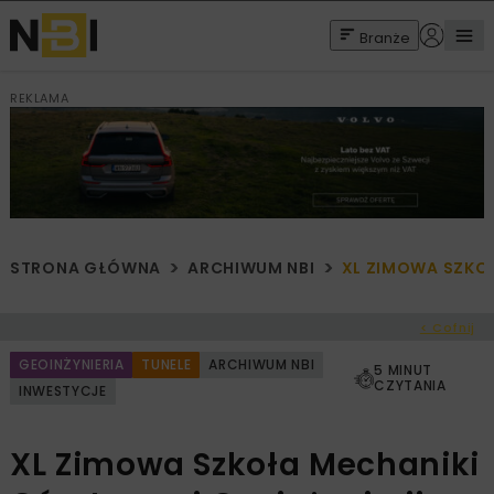
Branże
REKLAMA
STRONA GŁÓWNA
ARCHIWUM NBI
XL ZIMOWA SZKOŁ
< Cofnij
GEOINŻYNIERIA
TUNELE
ARCHIWUM NBI
5 MINUT
CZYTANIA
INWESTYCJE
XL Zimowa Szkoła Mechaniki