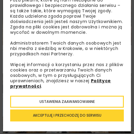
Poza plikami, które są nam niezbędne do
prawidłowego i bezpiecznego działania serwisu –
są także takie, które wymagają Twojej zgody.
Każda udzielona zgoda poprawi Twoje
doświadczenia jeśli jesteś naszym Użytkownikiem.
Zgoda na pliki cookies jest dobrowolna i można ją
wycofać w dowolnym momencie.
Administratorem Twoich danych osobowych jest
nbi med!a z siedzibą w Krakowie, a w niektórych
Walne zgromadzenie członków
przypadkach nasi Partnerzy.
Ogólnopolskiej Izby Gospodarczej
Drogownictwa
Więcej informacji o korzystaniu przez nas z plików
cookies oraz o przetwarzaniu Twoich danych
osobowych, w tym o przysługujących Ci
uprawnieniach, znajdziesz w naszej
Polityce
BUDOWNICTWO
DROGI
ENERGETYKA
HYDROTECHNIKA
prywatności
.
KOLEJ
MOSTY
TUNELE
ARCHIWUM NBI
WYDARZENIA
USTAWIENIA ZAAWANSOWANNE
AKCEPTUJĘ I PRZECHODZĘ DO SERWISU