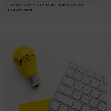
ZIMOWA SZKOŁA MECHANIKI GÓROTWORU I
GEOINŻYNIERII