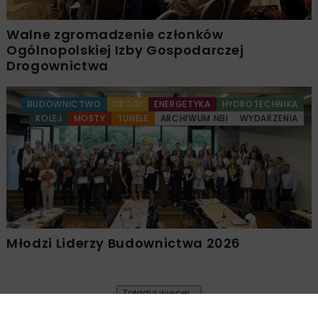
Walne zgromadzenie członków
Ogólnopolskiej Izby Gospodarczej
Drogownictwa
BUDOWNICTWO
DROGI
ENERGETYKA
HYDROTECHNIKA
KOLEJ
MOSTY
TUNELE
ARCHIWUM NBI
WYDARZENIA
Młodzi Liderzy Budownictwa 2026
Załaduj więcej...