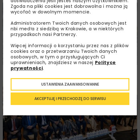
doświadczenia jeśli jesteś naszym Użytkownikiem.
Zgoda na pliki cookies jest dobrowolna i można ją
MOTORYZACJA
ARCHIWUM NBI
WYDARZENIA
wycofać w dowolnym momencie.
Administratorem Twoich danych osobowych jest
nbi med!a z siedzibą w Krakowie, a w niektórych
przypadkach nasi Partnerzy.
Więcej informacji o korzystaniu przez nas z plików
cookies oraz o przetwarzaniu Twoich danych
osobowych, w tym o przysługujących Ci
uprawnieniach, znajdziesz w naszej
Polityce
prywatności
.
JAC T8 Pro – solidny robotnik
USTAWIENIA ZAAWANSOWANNE
BUDOWNICTWO
ENERGETYKA
HYDROTECHNIKA
KOLEJ
MOSTY
TUNELE
ARCHIWUM NBI
WYDARZENIA
AKCEPTUJĘ I PRZECHODZĘ DO SERWISU