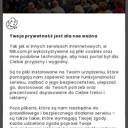
Twoja prywatność jest dla nas ważna
Walne zgromadzenie członków
Ogólnopolskiej Izby Gospodarczej
Tak jak w innych serwisach internetowych, w
Drogownictwa
NBI.com.pl wykorzystywane są pliki cookies oraz
inne podobne technologie, aby nasz portal był dla
Ciebie przyjazny i wygodny.
BUDOWNICTWO
DROGI
ENERGETYKA
HYDROTECHNIKA
Są to pliki instalowane na Twoim urządzeniu, które
KOLEJ
MOSTY
TUNELE
ARCHIWUM NBI
WYDARZENIA
pomagają nam zapewnić ważne funkcjonalności
serwisu, zadbać o jego bezpieczeństwo, ulepszać
go, dostosować do Twoich potrzeb oraz
prezentować dopasowane do Ciebie treści i
reklamy.
Poza plikami, które są nam niezbędne do
prawidłowego i bezpiecznego działania serwisu –
są także takie, które wymagają Twojej zgody.
Młodzi Liderzy Budownictwa 2026
Każda udzielona zgoda poprawi Twoje