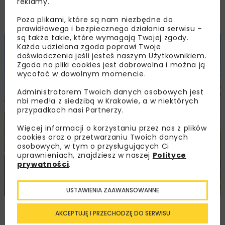
reklamy.
bezpieczeństwa. Pozytywnie wpłynie również
Poza plikami, które są nam niezbędne do
na rozwój ruchu towarowego.
prawidłowego i bezpiecznego działania serwisu –
są także takie, które wymagają Twojej zgody.
Każda udzielona zgoda poprawi Twoje
doświadczenia jeśli jesteś naszym Użytkownikiem.
Zgoda na pliki cookies jest dobrowolna i można ją
wycofać w dowolnym momencie.
Administratorem Twoich danych osobowych jest
nbi med!a z siedzibą w Krakowie, a w niektórych
przypadkach nasi Partnerzy.
Więcej informacji o korzystaniu przez nas z plików
cookies oraz o przetwarzaniu Twoich danych
osobowych, w tym o przysługujących Ci
uprawnieniach, znajdziesz w naszej
Polityce
prywatności
.
USTAWIENIA ZAAWANSOWANNE
AKCEPTUJĘ I PRZECHODZĘ DO SERWISU
Pobierz artykuł PDF