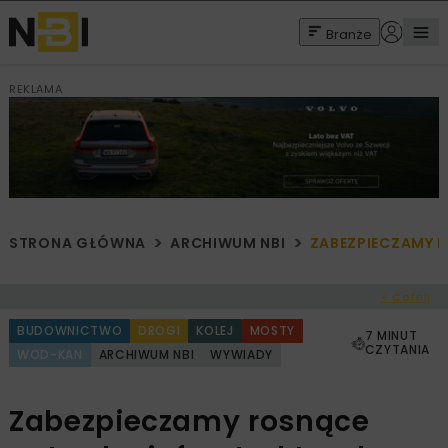
Branże
REKLAMA
STRONA GŁÓWNA
ARCHIWUM NBI
ZABEZPIECZAMY 
< Cofnij
BUDOWNICTWO
DROGI
KOLEJ
MOSTY
7 MINUT
CZYTANIA
WOD-KAN
ARCHIWUM NBI
WYWIADY
Zabezpieczamy rosnące