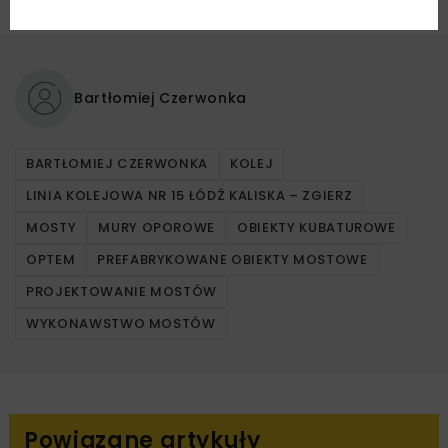
Bartłomiej Czerwonka
BARTŁOMIEJ CZERWONKA
KOLEJ
LINIA KOLEJOWA NR 15 ŁÓDŹ KALISKA – ZGIERZ
MOSTY
MURY OPOROWE
OBIEKTY KUBATUROWE
OPTEM
PREFABRYKOWANE OBIEKTY MOSTOWE
PROJEKTOWANIE MOSTÓW
WYKONAWSTWO MOSTÓW
Powiązane artykuły