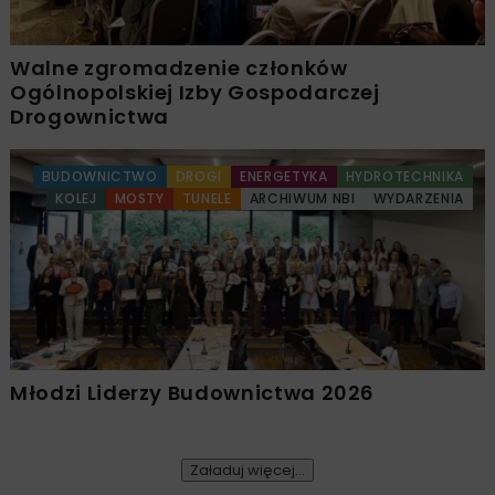
Walne zgromadzenie członków
Ogólnopolskiej Izby Gospodarczej
Drogownictwa
BUDOWNICTWO
DROGI
ENERGETYKA
HYDROTECHNIKA
KOLEJ
MOSTY
TUNELE
ARCHIWUM NBI
WYDARZENIA
Młodzi Liderzy Budownictwa 2026
Załaduj więcej...