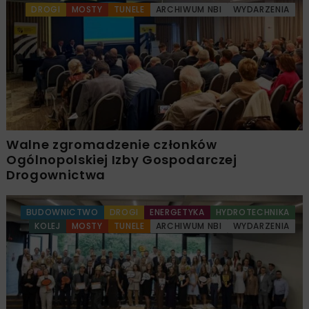
DROGI
MOSTY
TUNELE
ARCHIWUM NBI
WYDARZENIA
Walne zgromadzenie członków
Ogólnopolskiej Izby Gospodarczej
Drogownictwa
BUDOWNICTWO
DROGI
ENERGETYKA
HYDROTECHNIKA
KOLEJ
MOSTY
TUNELE
ARCHIWUM NBI
WYDARZENIA