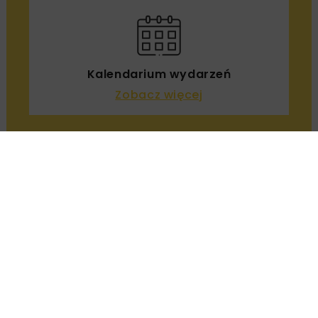
kubaturowych – listopad
2020
OPUBLIKOWANO: 22.11.2020
Pierwszy budynek warszawskiego kompleksu
biurowo-handlowego SKYSAWA osiągnął swoją
docelową wysokość. Inwestycja Polskiego
Holdingu Nieruchomości jest realizowana przy
ul. Świętokrzyskiej 36.