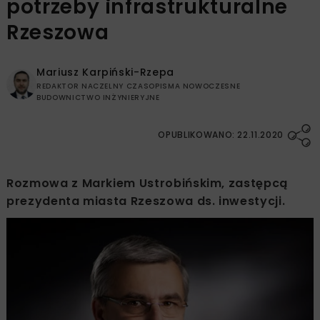
potrzeby infrastrukturalne
Rzeszowa
Mariusz Karpiński-Rzepa
REDAKTOR NACZELNY CZASOPISMA NOWOCZESNE
BUDOWNICTWO INŻYNIERYJNE
OPUBLIKOWANO: 22.11.2020
Rozmowa z Markiem Ustrobińskim, zastępcą
prezydenta miasta Rzeszowa ds. inwestycji.