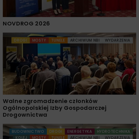
NOVDROG 2026
DROGI
MOSTY
TUNELE
ARCHIWUM NBI
WYDARZENIA
Walne zgromadzenie członków
Ogólnopolskiej Izby Gospodarczej
Drogownictwa
BUDOWNICTWO
DROGI
ENERGETYKA
HYDROTECHNIKA
KOLEJ
MOSTY
TUNELE
ARCHIWUM NBI
WYDARZENIA