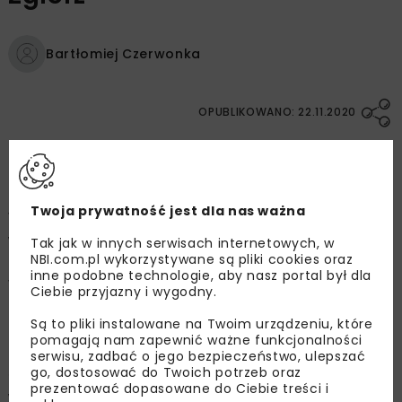
Bartłomiej Czerwonka
OPUBLIKOWANO: 22.11.2020
Odcinek kolejowy Łódź Kaliska – Zgierz jest
fragmentem trasy łączącej się z magistralą
Twoja prywatność jest dla nas ważna
Warszawa – Poznań. Pomimo dużego znaczenia
w transporcie krajowym, prędkość pociągów
Tak jak w innych serwisach internetowych, w
NBI.com.pl wykorzystywane są pliki cookies oraz
pasażerskich i towarowych jest tu ograniczona.
inne podobne technologie, aby nasz portal był dla
W ramach programu rozwoju kolei Inwestor, PKP
Ciebie przyjazny i wygodny.
Polskie Linie kolejowe S.A., zdecydował się na
Są to pliki instalowane na Twoim urządzeniu, które
modernizację linii kolejowej nr 15. Ma ona na
pomagają nam zapewnić ważne funkcjonalności
celu: skrócenie czasu przejazdu pociągów w
serwisu, zadbać o jego bezpieczeństwo, ulepszać
go, dostosować do Twoich potrzeb oraz
łódzkim węźle kolejowym, podwyższenie
prezentować dopasowane do Ciebie treści i
wygody na peronach oraz zwiększenie