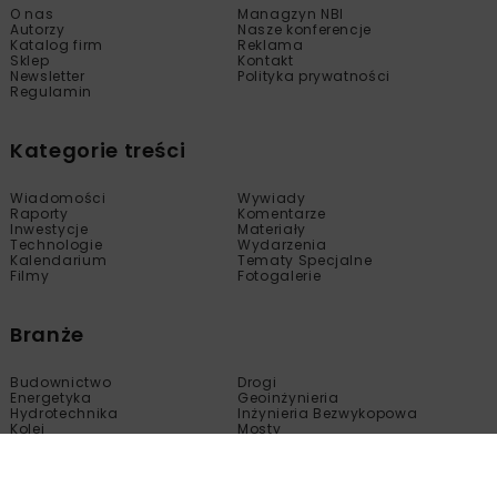
O nas
Managzyn NBI
Autorzy
Nasze konferencje
Katalog firm
Reklama
Sklep
Kontakt
Newsletter
Polityka prywatności
Regulamin
Kategorie treści
Wiadomości
Wywiady
Raporty
Komentarze
Inwestycje
Materiały
Technologie
Wydarzenia
Kalendarium
Tematy Specjalne
Filmy
Fotogalerie
Branże
Budownictwo
Drogi
Energetyka
Geoinżynieria
Hydrotechnika
Inżynieria Bezwykopowa
Kolej
Mosty
Tunele
Wod-Kan
Motoryzacja