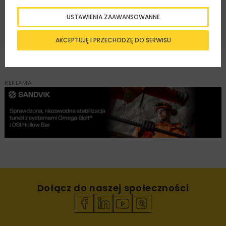
ZAPISZ MNIE
USTAWIENIA ZAAWANSOWANNE
AKCEPTUJĘ I PRZECHODZĘ DO SERWISU
REKLAMA
Dołącz do naszej społeczności