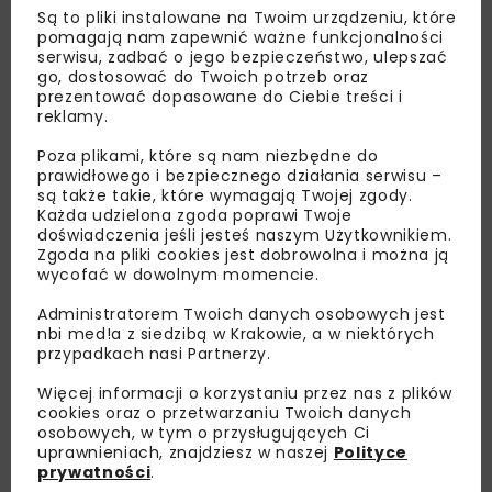
Są to pliki instalowane na Twoim urządzeniu, które
pomagają nam zapewnić ważne funkcjonalności
serwisu, zadbać o jego bezpieczeństwo, ulepszać
go, dostosować do Twoich potrzeb oraz
prezentować dopasowane do Ciebie treści i
reklamy.
Lubisz wiedzieć więcej?
Poza plikami, które są nam niezbędne do
prawidłowego i bezpiecznego działania serwisu –
są także takie, które wymagają Twojej zgody.
Zapisz się do newslettera aby otrzymywać od
Każda udzielona zgoda poprawi Twoje
nas najlepsze informacje branżowe,
doświadczenia jeśli jesteś naszym Użytkownikiem.
zaproszenia na wydarzenia, atrakcyjne oferty i
Zgoda na pliki cookies jest dobrowolna i można ją
wycofać w dowolnym momencie.
dedykowane akcje specjalne.
Administratorem Twoich danych osobowych jest
nbi med!a z siedzibą w Krakowie, a w niektórych
przypadkach nasi Partnerzy.
Zapoznałam/em się z
Polityką Prywatności
i
Więcej informacji o korzystaniu przez nas z plików
Regulaminem
oraz wyrażam zgodę na otrzymywanie na
cookies oraz o przetwarzaniu Twoich danych
podany przeze mnie adres e-mail korespondencji
osobowych, w tym o przysługujących Ci
handlowej w postaci newslettera.
uprawnieniach, znajdziesz w naszej
Polityce
prywatności
.