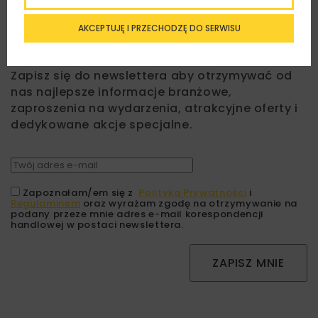
AKCEPTUJĘ I PRZECHODZĘ DO SERWISU
Lubisz wiedzieć więcej?
Zapisz się do newslettera aby otrzymywać od
nas najlepsze informacje branżowe,
zaproszenia na wydarzenia, atrakcyjne oferty i
dedykowane akcje specjalne.
Zapoznałam/em się z
Polityką Prywatności
i
Regulaminem
oraz wyrażam zgodę na otrzymywanie na
podany przeze mnie adres e-mail korespondencji
handlowej w postaci newslettera.
ZAPISZ MNIE