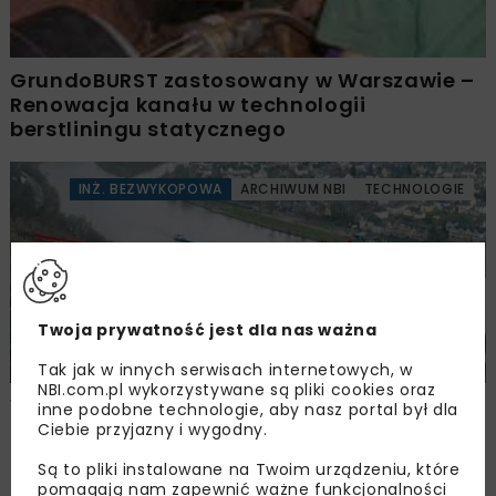
GrundoBURST zastosowany w Warszawie –
Renowacja kanału w technologii
berstliningu statycznego
INŻ. BEZWYKOPOWA
ARCHIWUM NBI
TECHNOLOGIE
Twoja prywatność jest dla nas ważna
Tak jak w innych serwisach internetowych, w
NBI.com.pl wykorzystywane są pliki cookies oraz
W skale pod Moselem – Trudny przewiert
inne podobne technologie, aby nasz portal był dla
S&V Tiefbautechnik GmbH
Ciebie przyjazny i wygodny.
Są to pliki instalowane na Twoim urządzeniu, które
pomagają nam zapewnić ważne funkcjonalności