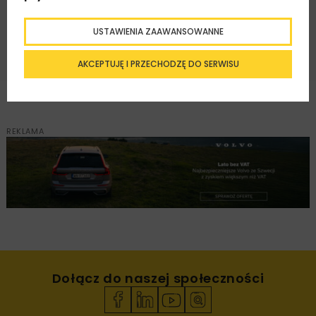
ZAPISZ MNIE
USTAWIENIA ZAAWANSOWANNE
AKCEPTUJĘ I PRZECHODZĘ DO SERWISU
REKLAMA
Dołącz do naszej społeczności