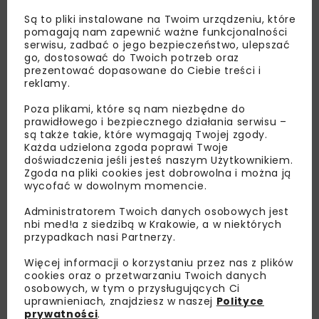
Są to pliki instalowane na Twoim urządzeniu, które
pomagają nam zapewnić ważne funkcjonalności
serwisu, zadbać o jego bezpieczeństwo, ulepszać
go, dostosować do Twoich potrzeb oraz
prezentować dopasowane do Ciebie treści i
reklamy.
Poza plikami, które są nam niezbędne do
Lubisz wiedzieć więcej?
prawidłowego i bezpiecznego działania serwisu –
są także takie, które wymagają Twojej zgody.
Zapisz się do newslettera aby otrzymywać od
Każda udzielona zgoda poprawi Twoje
doświadczenia jeśli jesteś naszym Użytkownikiem.
nas najlepsze informacje branżowe,
Zgoda na pliki cookies jest dobrowolna i można ją
zaproszenia na wydarzenia, atrakcyjne oferty i
wycofać w dowolnym momencie.
dedykowane akcje specjalne.
Administratorem Twoich danych osobowych jest
nbi med!a z siedzibą w Krakowie, a w niektórych
przypadkach nasi Partnerzy.
Więcej informacji o korzystaniu przez nas z plików
Zapoznałam/em się z
Polityką Prywatności
i
cookies oraz o przetwarzaniu Twoich danych
Regulaminem
oraz wyrażam zgodę na otrzymywanie na
podany przeze mnie adres e-mail korespondencji
osobowych, w tym o przysługujących Ci
handlowej w postaci newslettera.
uprawnieniach, znajdziesz w naszej
Polityce
prywatności
.