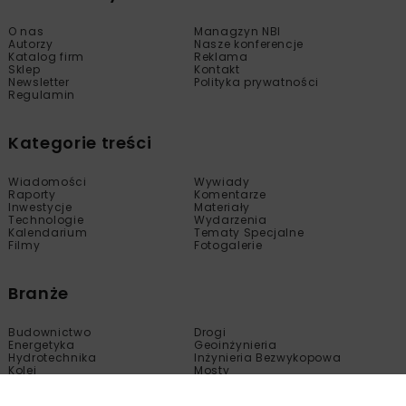
O nas
Managzyn NBI
Autorzy
Nasze konferencje
Katalog firm
Reklama
Sklep
Kontakt
Newsletter
Polityka prywatności
Regulamin
Kategorie treści
Wiadomości
Wywiady
Raporty
Komentarze
Inwestycje
Materiały
Technologie
Wydarzenia
Kalendarium
Tematy Specjalne
Filmy
Fotogalerie
Branże
Budownictwo
Drogi
Energetyka
Geoinżynieria
Hydrotechnika
Inżynieria Bezwykopowa
Kolej
Mosty
Tunele
Wod-Kan
Motoryzacja