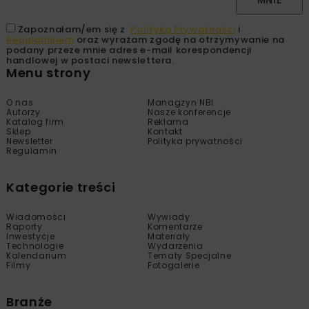
Zapoznałam/em się z
Polityką Prywatności
i
Regulaminem
oraz wyrażam zgodę na otrzymywanie na
podany przeze mnie adres e-mail korespondencji
handlowej w postaci newslettera.
Menu strony
O nas
Managzyn NBI
Autorzy
Nasze konferencje
Katalog firm
Reklama
Sklep
Kontakt
Newsletter
Polityka prywatności
Regulamin
Kategorie treści
Wiadomości
Wywiady
Raporty
Komentarze
Inwestycje
Materiały
Technologie
Wydarzenia
Kalendarium
Tematy Specjalne
Filmy
Fotogalerie
Branże