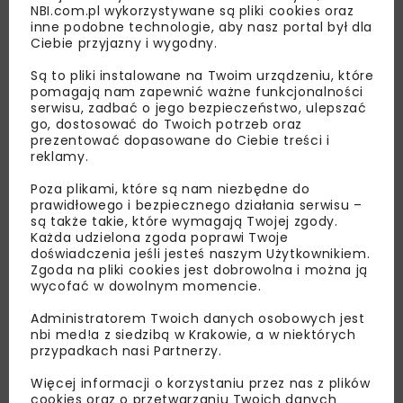
NBI.com.pl wykorzystywane są pliki cookies oraz
inne podobne technologie, aby nasz portal był dla
Ciebie przyjazny i wygodny.
Są to pliki instalowane na Twoim urządzeniu, które
pomagają nam zapewnić ważne funkcjonalności
serwisu, zadbać o jego bezpieczeństwo, ulepszać
go, dostosować do Twoich potrzeb oraz
prezentować dopasowane do Ciebie treści i
reklamy.
Poza plikami, które są nam niezbędne do
prawidłowego i bezpiecznego działania serwisu –
są także takie, które wymagają Twojej zgody.
Każda udzielona zgoda poprawi Twoje
Lubisz wiedzieć więcej?
doświadczenia jeśli jesteś naszym Użytkownikiem.
Zgoda na pliki cookies jest dobrowolna i można ją
wycofać w dowolnym momencie.
Zapisz się do newslettera aby otrzymywać od
nas najlepsze informacje branżowe,
Administratorem Twoich danych osobowych jest
zaproszenia na wydarzenia, atrakcyjne oferty i
nbi med!a z siedzibą w Krakowie, a w niektórych
dedykowane akcje specjalne.
przypadkach nasi Partnerzy.
Więcej informacji o korzystaniu przez nas z plików
cookies oraz o przetwarzaniu Twoich danych