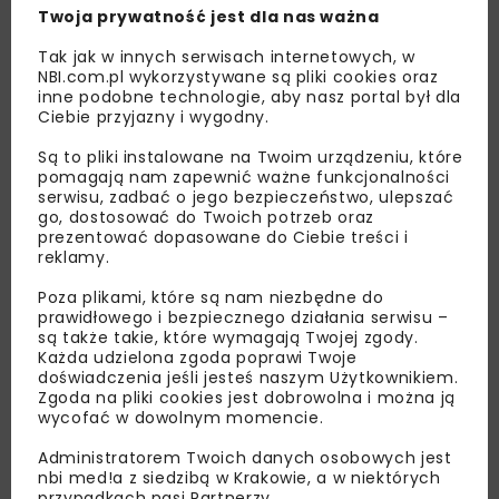
Twoja prywatność jest dla nas ważna
Tak jak w innych serwisach internetowych, w
NBI.com.pl wykorzystywane są pliki cookies oraz
inne podobne technologie, aby nasz portal był dla
Ciebie przyjazny i wygodny.
Są to pliki instalowane na Twoim urządzeniu, które
pomagają nam zapewnić ważne funkcjonalności
serwisu, zadbać o jego bezpieczeństwo, ulepszać
go, dostosować do Twoich potrzeb oraz
prezentować dopasowane do Ciebie treści i
reklamy.
Poza plikami, które są nam niezbędne do
prawidłowego i bezpiecznego działania serwisu –
są także takie, które wymagają Twojej zgody.
Każda udzielona zgoda poprawi Twoje
doświadczenia jeśli jesteś naszym Użytkownikiem.
Zgoda na pliki cookies jest dobrowolna i można ją
wycofać w dowolnym momencie.
Lubisz wiedzieć więcej?
Administratorem Twoich danych osobowych jest
nbi med!a z siedzibą w Krakowie, a w niektórych
Zapisz się do newslettera aby otrzymywać od
przypadkach nasi Partnerzy.