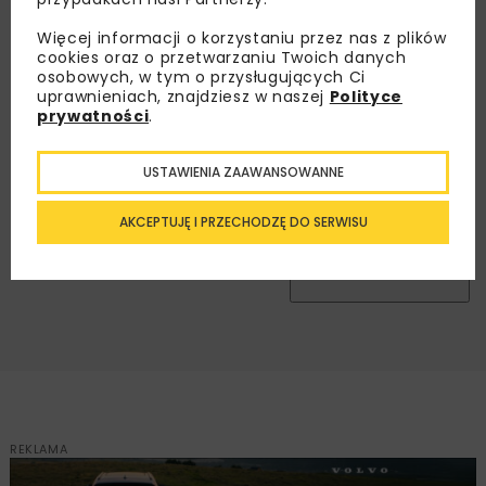
nas najlepsze informacje branżowe,
zaproszenia na wydarzenia, atrakcyjne oferty i
Więcej informacji o korzystaniu przez nas z plików
cookies oraz o przetwarzaniu Twoich danych
dedykowane akcje specjalne.
osobowych, w tym o przysługujących Ci
uprawnieniach, znajdziesz w naszej
Polityce
prywatności
.
Zapoznałam/em się z
Polityką Prywatności
i
USTAWIENIA ZAAWANSOWANNE
Regulaminem
oraz wyrażam zgodę na otrzymywanie na
podany przeze mnie adres e-mail korespondencji
handlowej w postaci newslettera.
AKCEPTUJĘ I PRZECHODZĘ DO SERWISU
ZAPISZ MNIE
REKLAMA