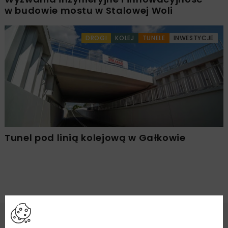
w budowie mostu w Stalowej Woli
DROGI
KOLEJ
TUNELE
INWESTYCJE
Tunel pod linią kolejową w Gałkowie