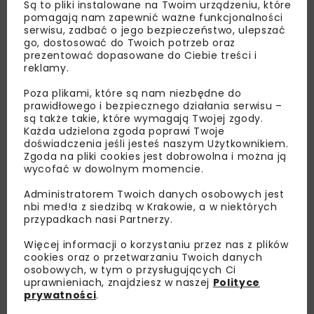
Są to pliki instalowane na Twoim urządzeniu, które
pomagają nam zapewnić ważne funkcjonalności
serwisu, zadbać o jego bezpieczeństwo, ulepszać
go, dostosować do Twoich potrzeb oraz
prezentować dopasowane do Ciebie treści i
reklamy.
Lubisz wiedzieć więcej?
Poza plikami, które są nam niezbędne do
prawidłowego i bezpiecznego działania serwisu –
Zapisz się do newslettera aby otrzymywać od
są także takie, które wymagają Twojej zgody.
Każda udzielona zgoda poprawi Twoje
nas najlepsze informacje branżowe,
doświadczenia jeśli jesteś naszym Użytkownikiem.
zaproszenia na wydarzenia, atrakcyjne oferty i
Zgoda na pliki cookies jest dobrowolna i można ją
dedykowane akcje specjalne.
wycofać w dowolnym momencie.
Administratorem Twoich danych osobowych jest
nbi med!a z siedzibą w Krakowie, a w niektórych
przypadkach nasi Partnerzy.
Zapoznałam/em się z
Polityką Prywatności
i
Regulaminem
oraz wyrażam zgodę na otrzymywanie na
Więcej informacji o korzystaniu przez nas z plików
podany przeze mnie adres e-mail korespondencji
cookies oraz o przetwarzaniu Twoich danych
handlowej w postaci newslettera.
osobowych, w tym o przysługujących Ci
uprawnieniach, znajdziesz w naszej
Polityce
prywatności
.
ZAPISZ MNIE