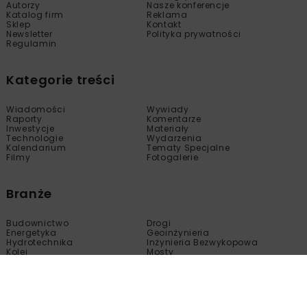
Autorzy
Nasze konferencje
Katalog firm
Reklama
Sklep
Kontakt
Newsletter
Polityka prywatności
Regulamin
Kategorie treści
Wiadomości
Wywiady
Raporty
Komentarze
Inwestycje
Materiały
Technologie
Wydarzenia
Kalendarium
Tematy Specjalne
Filmy
Fotogalerie
Branże
Budownictwo
Drogi
Energetyka
Geoinżynieria
Hydrotechnika
Inżynieria Bezwykopowa
Kolej
Mosty
Tunele
Wod-Kan
Motoryzacja