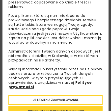
prezentować dopasowane do Ciebie treści i
Zapisz się do newslettera aby otrzymywać od
reklamy.
nas najlepsze informacje branżowe,
Poza plikami, które są nam niezbędne do
zaproszenia na wydarzenia, atrakcyjne oferty i
prawidłowego i bezpiecznego działania serwisu –
dedykowane akcje specjalne.
są także takie, które wymagają Twojej zgody.
Każda udzielona zgoda poprawi Twoje
doświadczenia jeśli jesteś naszym Użytkownikiem.
Zgoda na pliki cookies jest dobrowolna i można ją
wycofać w dowolnym momencie.
Zapoznałam/em się z
Polityką Prywatności
i
Administratorem Twoich danych osobowych jest
Regulaminem
oraz wyrażam zgodę na otrzymywanie na
podany przeze mnie adres e-mail korespondencji
nbi med!a z siedzibą w Krakowie, a w niektórych
handlowej w postaci newslettera.
przypadkach nasi Partnerzy.
Więcej informacji o korzystaniu przez nas z plików
ZAPISZ MNIE
cookies oraz o przetwarzaniu Twoich danych
osobowych, w tym o przysługujących Ci
uprawnieniach, znajdziesz w naszej
Polityce
prywatności
.
USTAWIENIA ZAAWANSOWANNE