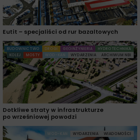
Eutit – specjaliści od rur bazaltowych
BUDOWNICTWO
DROGI
GEOINŻYNIERIA
HYDROTECHNIKA
KOLEJ
MOSTY
WOD-KAN
WYDARZENIA
ARCHIWUM NBI
Dotkliwe straty w infrastrukturze
po wrześniowej powodzi
WOD-KAN
WYDARZENIA
WIADOMOŚCI