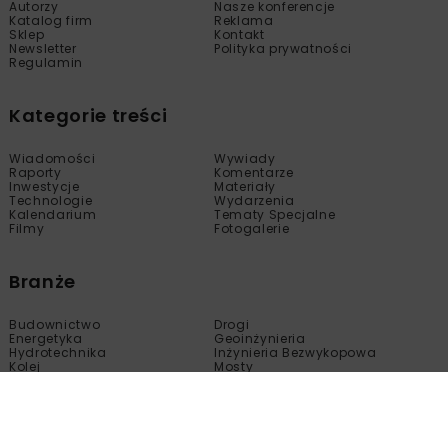
Autorzy
Nasze konferencje
Katalog firm
Reklama
Sklep
Kontakt
Newsletter
Polityka prywatności
Regulamin
Kategorie treści
Wiadomości
Wywiady
Raporty
Komentarze
Inwestycje
Materiały
Technologie
Wydarzenia
Kalendarium
Tematy Specjalne
Filmy
Fotogalerie
Branże
Budownictwo
Drogi
Energetyka
Geoinżynieria
Hydrotechnika
Inżynieria Bezwykopowa
Kolej
Mosty
Tunele
Wod-Kan
Motoryzacja