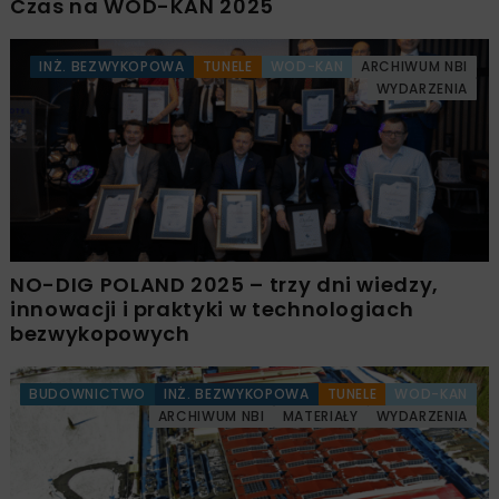
Czas na WOD-KAN 2025
INŻ. BEZWYKOPOWA
TUNELE
WOD-KAN
ARCHIWUM NBI
WYDARZENIA
NO-DIG POLAND 2025 – trzy dni wiedzy,
innowacji i praktyki w technologiach
bezwykopowych
BUDOWNICTWO
INŻ. BEZWYKOPOWA
TUNELE
WOD-KAN
ARCHIWUM NBI
MATERIAŁY
WYDARZENIA