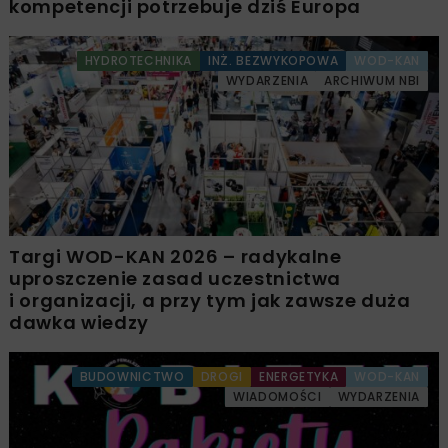
kompetencji potrzebuje dziś Europa
HYDROTECHNIKA
INŻ. BEZWYKOPOWA
WOD-KAN
WYDARZENIA
ARCHIWUM NBI
Targi WOD-KAN 2026 – radykalne
uproszczenie zasad uczestnictwa
i organizacji, a przy tym jak zawsze duża
dawka wiedzy
BUDOWNICTWO
DROGI
ENERGETYKA
WOD-KAN
WIADOMOŚCI
WYDARZENIA