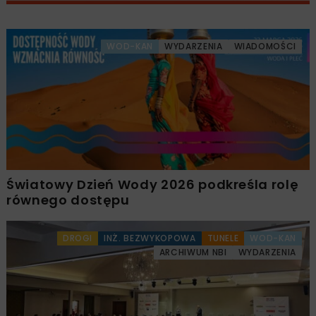
WOD-KAN
WYDARZENIA
WIADOMOŚCI
Światowy Dzień Wody 2026 podkreśla rolę
równego dostępu
DROGI
INŻ. BEZWYKOPOWA
TUNELE
WOD-KAN
ARCHIWUM NBI
WYDARZENIA