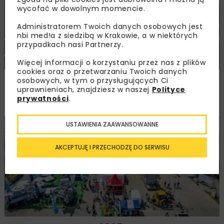
wycofać w dowolnym momencie.
Administratorem Twoich danych osobowych jest
nbi med!a z siedzibą w Krakowie, a w niektórych
przypadkach nasi Partnerzy.
Więcej informacji o korzystaniu przez nas z plików
cookies oraz o przetwarzaniu Twoich danych
Nowelizacja ustawy o zbiorowym
osobowych, w tym o przysługujących Ci
uprawnieniach, znajdziesz w naszej
Polityce
zaopatrzeniu w wodę i odprowadzaniu
prywatności
.
ścieków przyjęta przez Radę Ministrów
USTAWIENIA ZAAWANSOWANNE
WOD-KAN
ARCHIWUM NBI
WYDARZENIA
AKCEPTUJĘ I PRZECHODZĘ DO SERWISU