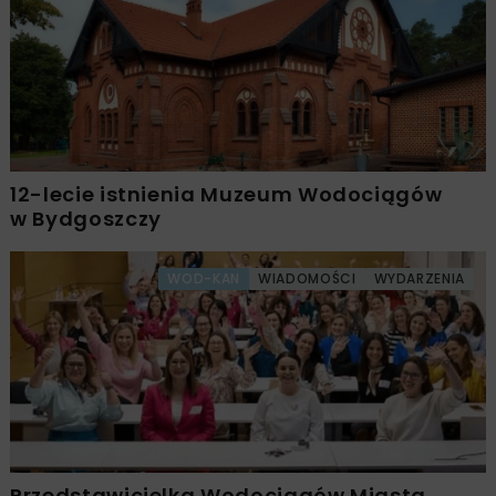
12-lecie istnienia Muzeum Wodociągów
w Bydgoszczy
WOD-KAN
WIADOMOŚCI
WYDARZENIA
Przedstawicielka Wodociągów Miasta