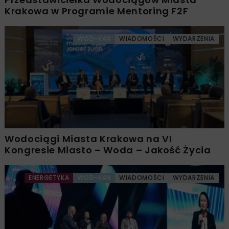
Krakowa w Programie Mentoring F2F
WOD-KAN
WIADOMOŚCI
WYDARZENIA
Wodociągi Miasta Krakowa na VI
Kongresie Miasto – Woda – Jakość Życia
ENERGETYKA
WOD-KAN
WIADOMOŚCI
WYDARZENIA