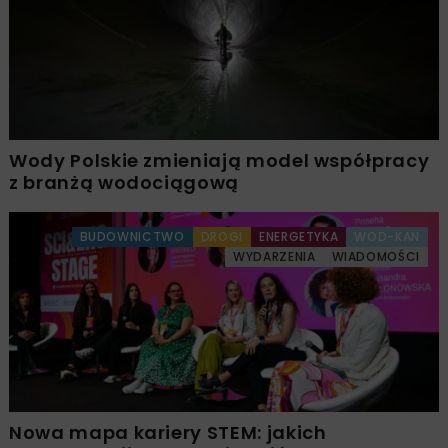
Wody Polskie zmieniają model współpracy
z branżą wodociągową
BUDOWNICTWO
DROGI
ENERGETYKA
WOD-KAN
WYDARZENIA
WIADOMOŚCI
Nowa mapa kariery STEM: jakich