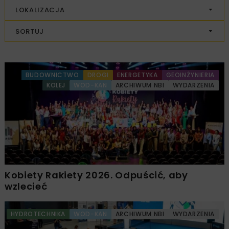
LOKALIZACJA
SORTUJ
BUDOWNICTWO
DROGI
ENERGETYKA
GEOINŻYNIERIA
KOLEJ
WOD-KAN
ARCHIWUM NBI
WYDARZENIA
Kobiety Rakiety 2026. Odpuścić, aby
wzlecieć
HYDROTECHNIKA
WOD-KAN
ARCHIWUM NBI
WYDARZENIA