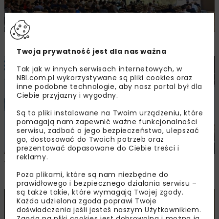
NO-DIG CZECH REPUBLIC 2025
Twoja prywatność jest dla nas ważna
Tak jak w innych serwisach internetowych, w
INŻ. BEZWYKOPOWA
WOD-KAN
ARCHIWUM NBI
NBI.com.pl wykorzystywane są pliki cookies oraz
WYDARZENIA
inne podobne technologie, aby nasz portal był dla
Ciebie przyjazny i wygodny.
Są to pliki instalowane na Twoim urządzeniu, które
pomagają nam zapewnić ważne funkcjonalności
serwisu, zadbać o jego bezpieczeństwo, ulepszać
go, dostosować do Twoich potrzeb oraz
prezentować dopasowane do Ciebie treści i
reklamy.
WOD-KAN 2025 –branża mówi jednym
głosem
Poza plikami, które są nam niezbędne do
prawidłowego i bezpiecznego działania serwisu –
są także takie, które wymagają Twojej zgody.
Każda udzielona zgoda poprawi Twoje
WOD-KAN
WIADOMOŚCI
WYDARZENIA
doświadczenia jeśli jesteś naszym Użytkownikiem.
Zgoda na pliki cookies jest dobrowolna i można ją