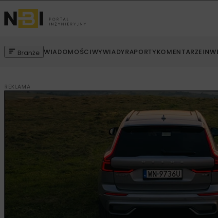
WIADOMOŚCI
WYWIADY
RAPORTY
KOMENTARZE
INW
Branże
REKLAMA