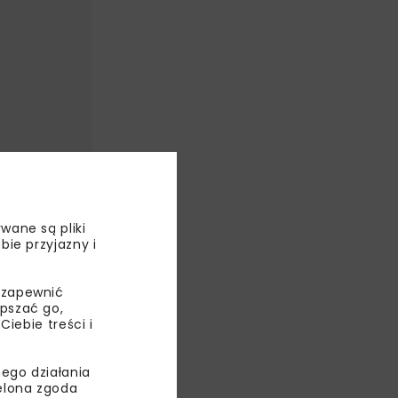
wane są pliki
bie przyjazny i
 zapewnić
epszać go,
ebie treści i
ego działania
ielona zgoda