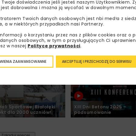
 Twoje doświadczenia jeśli jesteś naszym Użytkownikiem. Zg
 jest dobrowolna i można ją wycofać w dowolnym momenc
UDOWNICTWO
DROGI
FILMY
DROGI
INŻ. BEZWYKO
tratorem Twoich danych osobowych jest nbi med!a z siedz
T
e, a w niektórych przypadkach nasi Partnerzy.
informacji o korzystaniu przez nas z plików cookies oraz o 
danych osobowych, w tym o przysługujących Ci uprawnien
XI Konferencja Technolog
esz w naszej
Polityce prywatności
.
Portu Lotniczego
Bezwykopowe NO-DIG P
film
2025 – podsumowanie
WIENIA ZAAWANSOWANNE
AKCEPTUJĘ I PRZECHODZĘ DO SERWISU
BUDOWNICTWO
FILMY
BUDOWNICTWO
DROGI
ali Sportowej Białołęki
XIII Dni Betonu 2025 –
ekt dla 2000 uczniów!
podsumowanie
Załaduj więcej...