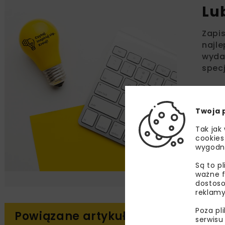
Lu
Zapi
najle
wydar
specj
Twoja 
Zap
wyraż
Tak jak
mail k
cookies
wygodn
Są to p
ważne f
dostoso
reklamy
Poza pl
Powiązane artykuły
serwisu