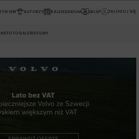
ZALOGUJ SIĘ
YN NBI
AUTORZY
KALENDARIUM
SKLEP
LNE
FOTOGALERIE
FILMY