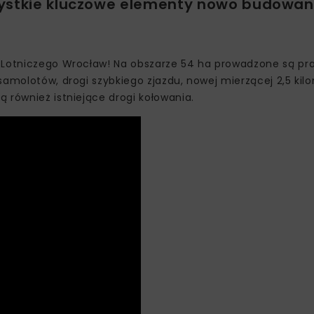
zystkie kluczowe elementy nowo budowan
u Lotniczego Wrocław! Na obszarze 54 ha prowadzone są pra
samolotów, drogi szybkiego zjazdu, nowej mierzącej 2,5 kil
 również istniejące drogi kołowania.