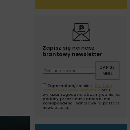
Zapisz się na nasz
branżowy newsletter
ZAPISZ
MNIE
Zapoznałam/em się z
Polityką
Prywatności
i
Regulaminem
oraz
wyrażam zgodę na otrzymywanie na
podany przeze mnie adres e-mail
korespondencji handlowej w postaci
newslettera.