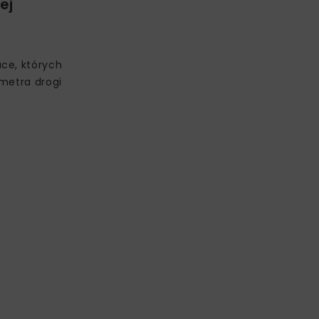
ej
ce, których
ometra drogi