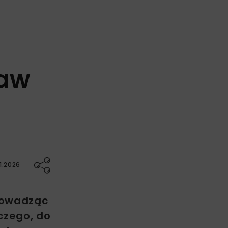
ław
1.2026
Prowadząc
iczego, do