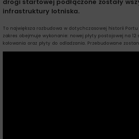
drogi startowej podłączone zostały ws
infrastruktury lotniska.
To największa rozbudowa w dotychczasowej historii Port
zakres obejmuje wykonanie: nowej płyty postojowej na 12 
kołowania oraz płyty do odladzania. Przebudowane zostaną