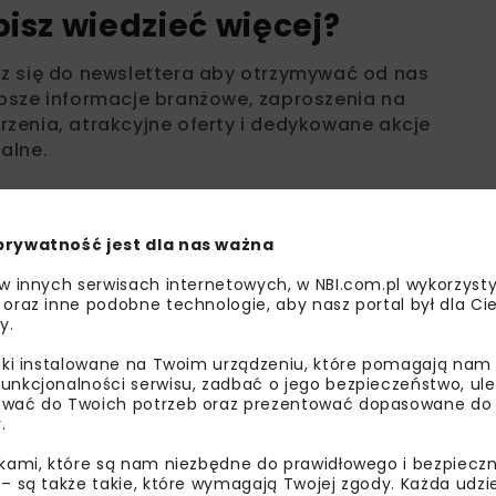
bisz wiedzieć więcej?
sz się do newslettera aby otrzymywać od nas
psze informacje branżowe, zaproszenia na
zenia, atrakcyjne oferty i dedykowane akcje
alne.
prywatność jest dla nas ważna
oznałam/em się z
Polityką Prywatności
i
Regulaminem
oraz
am zgodę na otrzymywanie na podany przeze mnie adres e-
 w innych serwisach internetowych, w NBI.com.pl wykorzysty
orespondencji handlowej w postaci newslettera.
 oraz inne podobne technologie, aby nasz portal był dla Cie
y.
ZAPISZ MNIE
liki instalowane na Twoim urządzeniu, które pomagają nam
unkcjonalności serwisu, zadbać o jego bezpieczeństwo, ul
wać do Twoich potrzeb oraz prezentować dopasowane do Ci
.
ikami, które są nam niezbędne do prawidłowego i bezpieczn
 – są także takie, które wymagają Twojej zgody. Każda udz