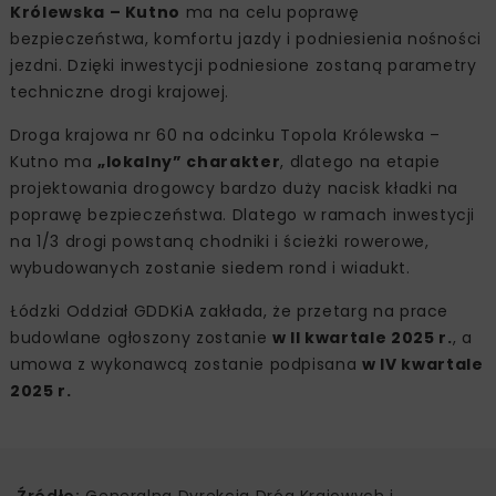
Królewska – Kutno
ma na celu poprawę
bezpieczeństwa, komfortu jazdy i podniesienia nośności
jezdni. Dzięki inwestycji podniesione zostaną parametry
techniczne drogi krajowej.
Droga krajowa nr 60 na odcinku Topola Królewska –
Kutno ma
„lokalny” charakter
, dlatego na etapie
projektowania drogowcy bardzo duży nacisk kładki na
poprawę bezpieczeństwa. Dlatego w ramach inwestycji
na 1/3 drogi powstaną chodniki i ścieżki rowerowe,
wybudowanych zostanie siedem rond i wiadukt.
Łódzki Oddział GDDKiA zakłada, że przetarg na prace
budowlane ogłoszony zostanie
w II kwartale 2025 r.
, a
umowa z wykonawcą zostanie podpisana
w IV kwartale
2025 r.
Źródło:
Generalna Dyrekcja Dróg Krajowych i