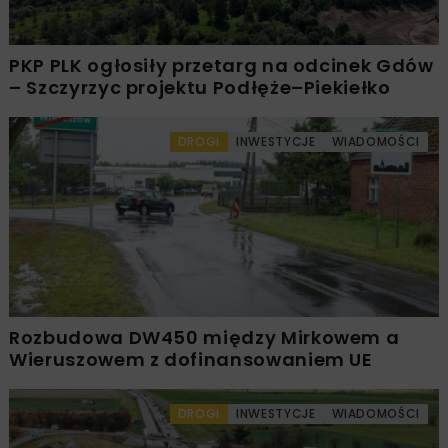
PKP PLK ogłosiły przetarg na odcinek Gdów
– Szczyrzyc projektu Podłęże–Piekiełko
DROGI
INWESTYCJE
WIADOMOŚCI
Rozbudowa DW450 między Mirkowem a
Wieruszowem z dofinansowaniem UE
DROGI
INWESTYCJE
WIADOMOŚCI