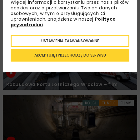
Więcej informacji o korzystaniu przez nas z plików
cookies oraz o przetwarzaniu Twoich danych
osobowych, w tym o przysługujących Ci
Obrót maszyny TBM „Karpatka”
uprawnieniach, znajdziesz w naszej
Polityce
prywatności
.
BUDOWNICTWO
DROGI
FILMY
USTAWIENIA ZAAWANSOWANNE
AKCEPTUJĘ I PRZECHODZĘ DO SERWISU
Rozbudowa Portu Lotniczego Wrocław – film
KOLEJ
TUNELE
FILMY