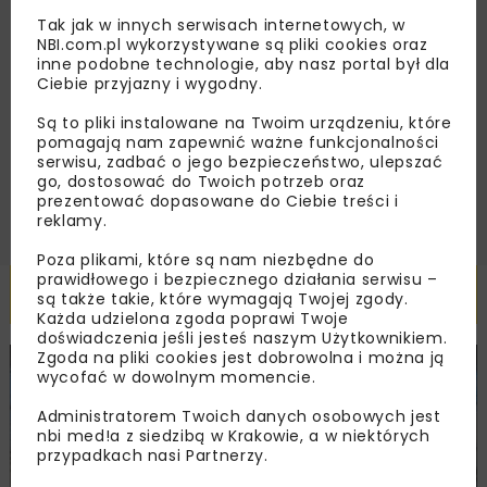
Tak jak w innych serwisach internetowych, w
NBI.com.pl wykorzystywane są pliki cookies oraz
Zapoznałam/em się z
Polityką Prywatności
i
inne podobne technologie, aby nasz portal był dla
Regulaminem
oraz wyrażam zgodę na otrzymywanie na
Ciebie przyjazny i wygodny.
podany przeze mnie adres e-mail korespondencji
handlowej w postaci newslettera.
Są to pliki instalowane na Twoim urządzeniu, które
pomagają nam zapewnić ważne funkcjonalności
serwisu, zadbać o jego bezpieczeństwo, ulepszać
ZAPISZ MNIE
go, dostosować do Twoich potrzeb oraz
prezentować dopasowane do Ciebie treści i
reklamy.
Poza plikami, które są nam niezbędne do
prawidłowego i bezpiecznego działania serwisu –
Powiązane artykuły
są także takie, które wymagają Twojej zgody.
Każda udzielona zgoda poprawi Twoje
doświadczenia jeśli jesteś naszym Użytkownikiem.
Zgoda na pliki cookies jest dobrowolna i można ją
DROGI
TUNELE
FILMY
wycofać w dowolnym momencie.
Administratorem Twoich danych osobowych jest
nbi med!a z siedzibą w Krakowie, a w niektórych
przypadkach nasi Partnerzy.