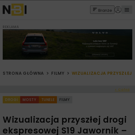
Branże
REKLAMA
STRONA GŁÓWNA
FILMY
WIZUALIZACJA PRZYSZŁEJ 
< Cofnij
DROGI
MOSTY
TUNELE
FILMY
Wizualizacja przyszłej drogi
ekspresowej S19 Jawornik –