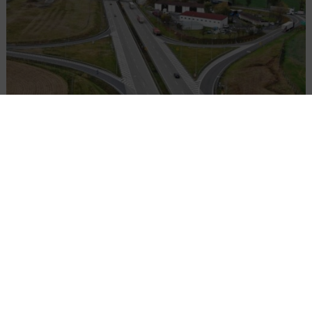
Remont nawierzchni na węzłach A4.
Przetarg obejmuje pięć węzłów
Załaduj więcej...
BUDOWNICTWO
WIADOMOŚCI
3 MINUTY CZYTANIA
Dekarbonizacja jest
wyzwaniem dla firm