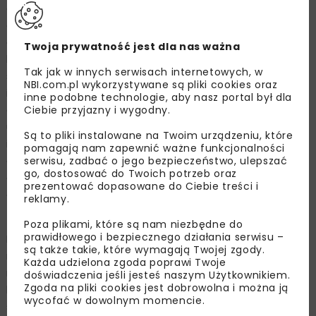
autostrady i w ciągu dróg krzyżujących się z autostradą
oraz 39 przepustów skrzynkowych. Zbudowano system
odwodnienia terenu, w tym urządzenia odwadniające
Twoja prywatność jest dla nas ważna
korpus drogowy, oraz wykonano urządzenia ochrony
Tak jak w innych serwisach internetowych, w
środowiska. Dla obiektów przyautostradowych
NBI.com.pl wykorzystywane są pliki cookies oraz
i zlokalizowanych w ciągu autostrady zbudowano
inne podobne technologie, aby nasz portal był dla
odpowiednią infrastrukturę. Przebudowano kolidujące
Ciebie przyjazny i wygodny.
urządzenia i sieci istniejącej infrastruktury pod-
Są to pliki instalowane na Twoim urządzeniu, które
i nadziemnej. Inwestycja zakładała także budowę
pomagają nam zapewnić ważne funkcjonalności
oświetlenia drogowego oraz systemów łączności
serwisu, zadbać o jego bezpieczeństwo, ulepszać
go, dostosować do Twoich potrzeb oraz
autostradowej, zarządzania ruchem, gromadzenia
prezentować dopasowane do Ciebie treści i
danych statystycznych o ruchu.
reklamy.
Podsumowanie
Poza plikami, które są nam niezbędne do
prawidłowego i bezpiecznego działania serwisu –
Budowa autostrady A1 dzięki przejęciu znacznej części
są także takie, które wymagają Twojej zgody.
ruchu z dróg krajowych nr 1 i 14 wpłynie pozytywnie
Każda udzielona zgoda poprawi Twoje
na środowisko – poprawi się klimat akustyczny,
doświadczenia jeśli jesteś naszym Użytkownikiem.
Zgoda na pliki cookies jest dobrowolna i można ją
bezpieczeństwo zarówno pieszych, jak i ruchu
wycofać w dowolnym momencie.
samochodowego, a zanieczyszczenie powietrza