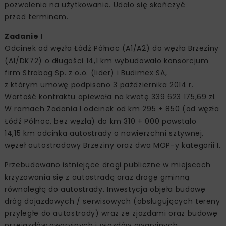
pozwolenia na użytkowanie. Udało się skończyć
przed terminem.
Zadanie I
Odcinek od węzła Łódź Północ (A1/A2) do węzła Brzeziny
(A1/DK72) o długości 14,1 km wybudowało konsorcjum
firm Strabag Sp. z o.o. (lider) i Budimex SA,
z którym umowę podpisano 3 października 2014 r.
Wartość kontraktu opiewała na kwotę 339 623 175,69 zł.
W ramach Zadania I odcinek od km 295 + 850 (od węzła
Łódź Północ, bez węzła) do km 310 + 000 powstało
14,15 km odcinka autostrady o nawierzchni sztywnej,
węzeł autostradowy Brzeziny oraz dwa MOP-y kategorii I.
Przebudowano istniejące drogi publiczne w miejscach
krzyżowania się z autostradą oraz drogę gminną
równoległą do autostrady. Inwestycja objęła budowę
dróg dojazdowych / serwisowych (obsługujących tereny
przyległe do autostrady) wraz ze zjazdami oraz budowę
przejazdów awaryjnych i wjazdów awaryjnych