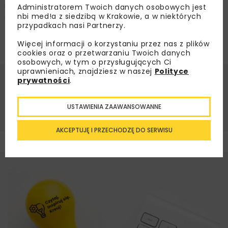
na terenach znajdujących się w pobliżu tych dróg
Administratorem Twoich danych osobowych jest
nbi med!a z siedzibą w Krakowie, a w niektórych
ulegnie zmniejszeniu.
przypadkach nasi Partnerzy.
Zdjęcie:
Materiały prasowe STRABAG Sp. z o.o.
Więcej informacji o korzystaniu przez nas z plików
cookies oraz o przetwarzaniu Twoich danych
osobowych, w tym o przysługujących Ci
uprawnieniach, znajdziesz w naszej
Polityce
prywatności
.
BUDIMEX
DROGI
GDDKIA
MOSTY
MOTA-ENGIL CENTRAL EUROPE
STRABAG
USTAWIENIA ZAAWANSOWANNE
AKCEPTUJĘ I PRZECHODZĘ DO SERWISU