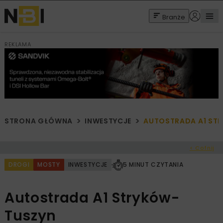
Branże
REKLAMA
STRONA GŁÓWNA
INWESTYCJE
AUTOSTRADA A1 ST
< Cofnij
DROGI
MOSTY
INWESTYCJE
5 MINUT CZYTANIA
Autostrada A1 Stryków-
Tuszyn