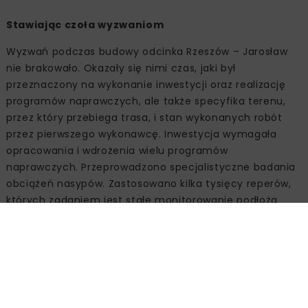
Stawiając czoła wyzwaniom
Wyzwań podczas budowy odcinka Rzeszów – Jarosław
nie brakowało. Okazały się nimi czas, jaki był
przeznaczony na wykonanie inwestycji oraz realizację
programów naprawczych, ale także specyfika terenu,
przez który przebiega trasa, i stan wykonanych robót
przez pierwszego wykonawcę. Inwestycja wymagała
opracowania i wdrożenia wielu programów
naprawczych. Przeprowadzono specjalistyczne badania
obciążeń nasypów. Zastosowano kilka tysięcy reperów,
których zadaniem jest stałe monitorowanie podłoża
nasypu. Na odcinku 15 km (łącznie na odcinku Strabaga
i Budimeksu) nasypy zabezpieczono materacami
gabionowymi o grubości 0,3 m, co ma zabezpieczyć
skarpy nasypów nawet przed występowaniem tzw.
stuletniej wody.