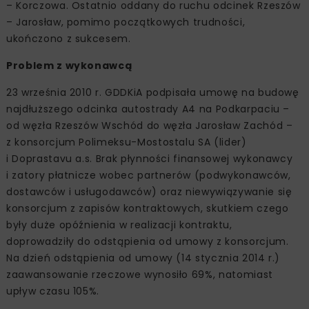
– Korczowa. Ostatnio oddany do ruchu odcinek Rzeszów
– Jarosław, pomimo początkowych trudności,
ukończono z sukcesem.
Problem z wykonawcą
23 września 2010 r. GDDKiA podpisała umowę na budowę
najdłuższego odcinka autostrady A4 na Podkarpaciu –
od węzła Rzeszów Wschód do węzła Jarosław Zachód –
z konsorcjum Polimeksu-Mostostalu SA (lider)
i Doprastavu a.s. Brak płynności finansowej wykonawcy
i zatory płatnicze wobec partnerów (podwykonawców,
dostawców i usługodawców) oraz niewywiązywanie się
konsorcjum z zapisów kontraktowych, skutkiem czego
były duże opóźnienia w realizacji kontraktu,
doprowadziły do odstąpienia od umowy z konsorcjum.
Na dzień odstąpienia od umowy (14 stycznia 2014 r.)
zaawansowanie rzeczowe wynosiło 69%, natomiast
upływ czasu 105%.