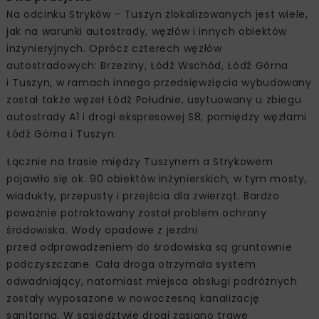
Na odcinku Stryków – Tuszyn zlokalizowanych jest wiele,
jak na warunki autostrady, węzłów i innych obiektów
inżynieryjnych. Oprócz czterech węzłów
autostradowych: Brzeziny, Łódź Wschód, Łódź Górna
i Tuszyn, w ramach innego przedsięwzięcia wybudowany
został także węzeł Łódź Południe, usytuowany u zbiegu
autostrady A1 i drogi ekspresowej S8, pomiędzy węzłami
Łódź Górna i Tuszyn.
Łącznie na trasie między Tuszynem a Strykowem
pojawiło się ok. 90 obiektów inżynierskich, w tym mosty,
wiadukty, przepusty i przejścia dla zwierząt. Bardzo
poważnie potraktowany został problem ochrony
środowiska. Wody opadowe z jezdni
przed odprowadzeniem do środowiska są gruntownie
podczyszczane. Cała droga otrzymała system
odwadniający, natomiast miejsca obsługi podróżnych
zostały wyposażone w nowoczesną kanalizację
sanitarną. W sąsiedztwie drogi zasiano trawę