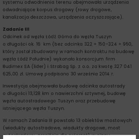
systemu odwodnienia terenu obejmowała urządzenia
odwadniające korpus drogowy (rowy drogowe,
kanalizacja deszczowa, urządzenia oczyszczające).
Zadanie III
Odcinek od węzła Łódź Górna do węzła Tuszyn
o długości ok. 16 km (bez odcinka 322 + 150–324 + 950,
który został zbudowany w ramach kontraktu na budowę
węzła Łódź Południe) wykonało konsorcjum firm
Budimex SA (lider) i Strabag Sp. z o.o. za kwotę 327 041
625,00 zł. Umowę podpisano 30 września 2014 r.
Inwestycja obejmowała budowę odcinka autostrady
o długości 13,128 km o nawierzchni sztywnej, budowę
węzła autostradowego Tuszyn oraz przebudowę
istniejącego węzła Tuszyn.
W ramach Zadania III powstało 13 obiektów mostowych
(wiadukty autostradowe, wiadukty drogowe, most
autostradowy, przejścia dla zwierząt) w ciągu