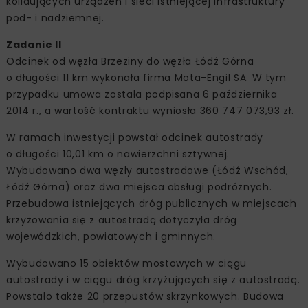
kolidujących urządzeń i sieci istniejącej infrastruktury
pod- i nadziemnej.
Zadanie II
Odcinek od węzła Brzeziny do węzła Łódź Górna
o długości 11 km wykonała firma Mota-Engil SA. W tym
przypadku umowa została podpisana 6 października
2014 r., a wartość kontraktu wyniosła 360 747 073,93 zł.
W ramach inwestycji powstał odcinek autostrady
o długości 10,01 km o nawierzchni sztywnej.
Wybudowano dwa węzły autostradowe (Łódź Wschód,
Łódź Górna) oraz dwa miejsca obsługi podróżnych.
Przebudowa istniejących dróg publicznych w miejscach
krzyżowania się z autostradą dotyczyła dróg
wojewódzkich, powiatowych i gminnych.
Wybudowano 15 obiektów mostowych w ciągu
autostrady i w ciągu dróg krzyżujących się z autostradą.
Powstało także 20 przepustów skrzynkowych. Budowa