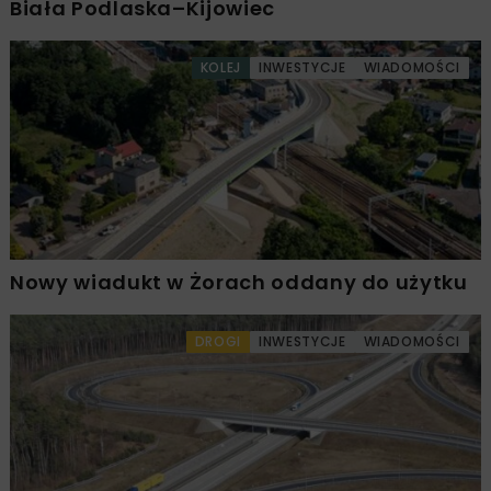
Biała Podlaska–Kijowiec
KOLEJ
INWESTYCJE
WIADOMOŚCI
Nowy wiadukt w Żorach oddany do użytku
DROGI
INWESTYCJE
WIADOMOŚCI