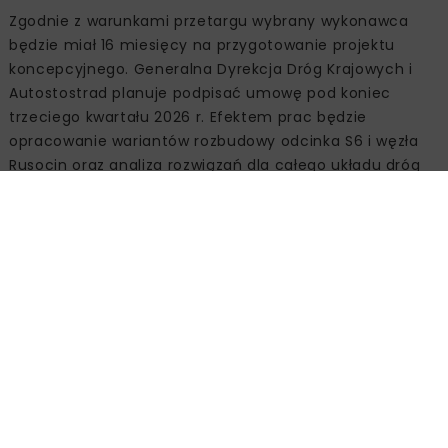
Zgodnie z warunkami przetargu wybrany wykonawca
będzie miał 16 miesięcy na przygotowanie projektu
koncepcyjnego. Generalna Dyrekcja Dróg Krajowych i
Autostostrad planuje podpisać umowę pod koniec
trzeciego kwartału 2026 r. Efektem prac będzie
opracowanie wariantów rozbudowy odcinka S6 i węzła
Rusocin oraz analiza rozwiązań dla całego układu dróg
krajowych w południowej części aglomeracji
trójmiejskiej.
Źródło:
GDDKiA O/Gdańsk
Powiązane artykuły