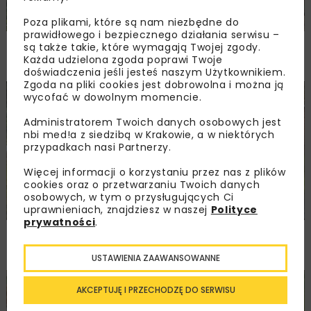
Poza plikami, które są nam niezbędne do
prawidłowego i bezpiecznego działania serwisu –
PKP PLK ogłosiły przetarg na odcinek Gdów
są także takie, które wymagają Twojej zgody.
– Szczyrzyc projektu Podłęże–Piekiełko
Każda udzielona zgoda poprawi Twoje
doświadczenia jeśli jesteś naszym Użytkownikiem.
Zgoda na pliki cookies jest dobrowolna i można ją
wycofać w dowolnym momencie.
DROGI
INWESTYCJE
WIADOMOŚCI
Administratorem Twoich danych osobowych jest
nbi med!a z siedzibą w Krakowie, a w niektórych
przypadkach nasi Partnerzy.
Więcej informacji o korzystaniu przez nas z plików
cookies oraz o przetwarzaniu Twoich danych
osobowych, w tym o przysługujących Ci
uprawnieniach, znajdziesz w naszej
Polityce
prywatności
.
Rozbudowa DW450 między Mirkowem
a Wieruszowem z dofinansowaniem UE
USTAWIENIA ZAAWANSOWANNE
DROGI
INWESTYCJE
WIADOMOŚCI
AKCEPTUJĘ I PRZECHODZĘ DO SERWISU