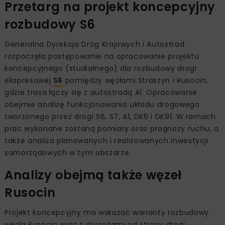
Przetarg na projekt koncepcyjny
rozbudowy S6
Generalna Dyrekcja Dróg Krajowych i Autostrad
rozpoczęła postępowanie na opracowanie projektu
koncepcyjnego (studialnego) dla rozbudowy drogi
ekspresowej
S6
pomiędzy węzłami Straszyn i Rusocin,
gdzie trasa łączy się z autostradą A1. Opracowanie
obejmie analizę funkcjonowania układu drogowego
tworzonego przez drogi S6, S7, A1, DK6 i DK91. W ramach
prac wykonane zostaną pomiary oraz prognozy ruchu, a
także analiza planowanych i realizowanych inwestycji
samorządowych w tym obszarze.
Analizy obejmą także węzeł
Rusocin
Projekt koncepcyjny ma wskazać warianty rozbudowy
węzła Rusocin wraz z dojazdami od strony drogi