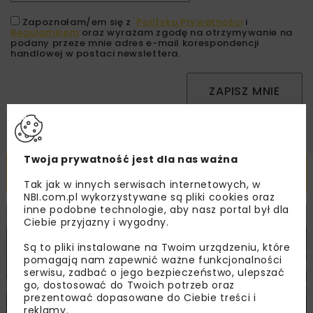
Zapoznałam/em się z
Polityką Prywatności
i
Regulaminem
oraz wyrażam zgodę na otrzymywanie na
podany przeze mnie adres e-mail korespondencji
handlowej w postaci newslettera.
ZAPISZ MNIE
Twoja prywatność jest dla nas ważna
Powiązane artykuły
Tak jak w innych serwisach internetowych, w
NBI.com.pl wykorzystywane są pliki cookies oraz
inne podobne technologie, aby nasz portal był dla
Ciebie przyjazny i wygodny.
KOLEJ
WIADOMOŚCI
INWESTYCJE
Są to pliki instalowane na Twoim urządzeniu, które
pomagają nam zapewnić ważne funkcjonalności
serwisu, zadbać o jego bezpieczeństwo, ulepszać
go, dostosować do Twoich potrzeb oraz
prezentować dopasowane do Ciebie treści i
reklamy.