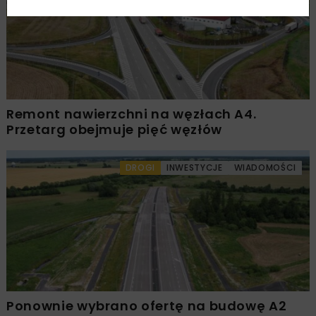
Remont nawierzchni na węzłach A4.
Przetarg obejmuje pięć węzłów
DROGI
INWESTYCJE
WIADOMOŚCI
Ponownie wybrano ofertę na budowę A2