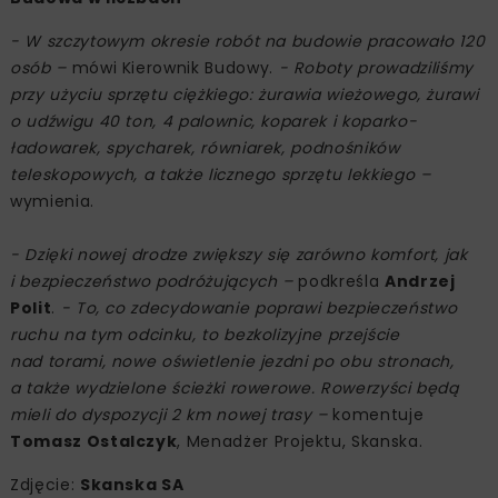
- W szczytowym okresie robót na budowie pracowało 120
osób –
mówi Kierownik Budowy.
- Roboty prowadziliśmy
przy użyciu sprzętu ciężkiego: żurawia wieżowego, żurawi
o udźwigu 40 ton, 4 palownic, koparek i koparko-
ładowarek, spycharek, równiarek, podnośników
teleskopowych, a także licznego sprzętu lekkiego –
wymienia.
- Dzięki nowej drodze zwiększy się zarówno komfort, jak
i bezpieczeństwo podróżujących –
podkreśla
Andrzej
Polit
.
- To, co zdecydowanie poprawi bezpieczeństwo
ruchu na tym odcinku, to bezkolizyjne przejście
nad torami, nowe oświetlenie jezdni po obu stronach,
a także wydzielone ścieżki rowerowe. Rowerzyści będą
mieli do dyspozycji 2 km nowej trasy –
komentuje
Tomasz Ostalczyk
, Menadżer Projektu, Skanska.
Zdjęcie:
Skanska SA