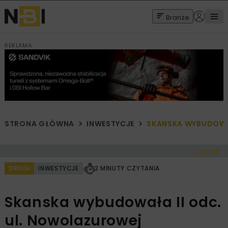
Branże
REKLAMA
STRONA GŁÓWNA
INWESTYCJE
SKANSKA WYBUDOWA
< Cofnij
DROGI
INWESTYCJE
2 MINUTY CZYTANIA
Skanska wybudowała II odc.
ul. Nowolazurowej