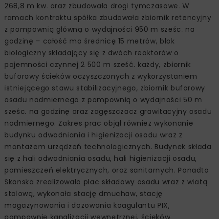
268,8 m kw. oraz zbudowała drogi tymczasowe. W
ramach kontraktu spółka zbudowała zbiornik retencyjny
z pompownią główną o wydajności 950 m sześc. na
godzinę – całość ma średnicę 15 metrów, blok
biologiczny składający się z dwóch reaktorów o
pojemności czynnej 2 500 m sześć. każdy, zbiornik
buforowy ścieków oczyszczonych z wykorzystaniem
istniejącego stawu stabilizacyjnego, zbiornik buforowy
osadu nadmiernego z pompownią o wydajności 50 m
sześc. na godzinę oraz zagęszczacz grawitacyjny osadu
nadmiernego. Zakres prac objął również wykonanie
budynku odwadniania i higienizacji osadu wraz z
montażem urządzeń technologicznych. Budynek składa
się z hali odwadniania osadu, hali higienizacji osadu,
pomieszczeń elektrycznych, oraz sanitarnych. Ponadto
Skanska zrealizowała plac składowy osadu wraz z wiatą
stalową, wykonała stację dmuchaw, stację
magazynowania i dozowania koagulantu PIX,
pompownię kanalizacji wewnętrznej, ścieków