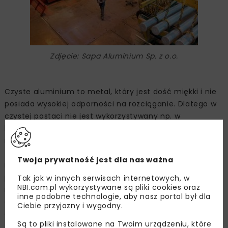
Zdjęcie: Sapa Aluminium Sp. z o.o.
Czyste aluminium to metal, który jest dość miękki i nie
posiada wysokiej odporności na rozciąganie. Dlatego w
czystej postaci nie jest wykorzystywany np. w
budownictwie czy przemyśle. Jego niskie właściwości
mechaniczne można jednak zwiększyć poprzez
zastosowanie dodatków stopowych, takich jak krzem,
Twoja prywatność jest dla nas ważna
magnez, mangan czy miedź. Za ich sprawą możliwa jest
produkcja stopów o właściwościach dostosowanych do
Tak jak w innych serwisach internetowych, w
NBI.com.pl wykorzystywane są pliki cookies oraz
najróżniejszych zastosowań. By uzyskać materiał
inne podobne technologie, aby nasz portal był dla
cechujący się ponadprzeciętną wytrzymałością,
Ciebie przyjazny i wygodny.
estetyką lub odpornością na oddziaływanie czynników
Są to pliki instalowane na Twoim urządzeniu, które
zewnętrznych, wystarczy sięgnąć po odpowiedni stop