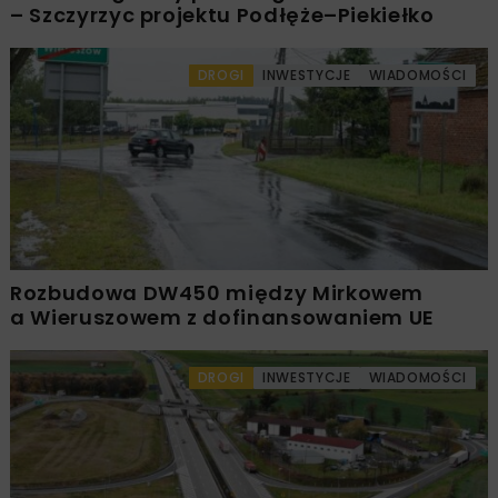
– Szczyrzyc projektu Podłęże–Piekiełko
DROGI
INWESTYCJE
WIADOMOŚCI
Rozbudowa DW450 między Mirkowem
a Wieruszowem z dofinansowaniem UE
DROGI
INWESTYCJE
WIADOMOŚCI