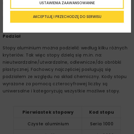
musimy posłużyć się oznaczeniem symbolami
USTAWIENIA ZAAWANSOWANNE
chemicznymi, numerycznym lub sygnaturą stosowaną
AKCEPTUJĘ I PRZECHODZĘ DO SERWISU
przez międzynarodowe instytucje, takie jak
amerykańskie Aluminium Association.
Podział
Stopy aluminium można podzielić według kilku różnych
kryteriów. Tak więc stopy dzielą się m.in. na:
nieutwardzalne/utwardzalne, odlewnicze/do obróbki
plastycznej. Fachowcy najczęściej posługują się
podziałem ze względu na skład chemiczny. Kody stopu
wyrażone za pomocą czterocyfrowej liczby są
uniwersalne i kategoryzują wszystkie możliwe stopy.
Pierwiastek stopowy
Kod stopu
Czyste aluminium
Seria 1000