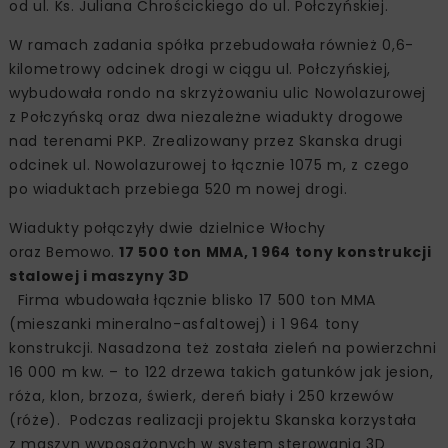
od ul. Ks. Juliana Chrościckiego do ul. Połczyńskiej.
W ramach zadania spółka przebudowała również 0,6-
kilometrowy odcinek drogi w ciągu ul. Połczyńskiej,
wybudowała rondo na skrzyżowaniu ulic Nowolazurowej
z Połczyńską oraz dwa niezależne wiadukty drogowe
nad terenami PKP. Zrealizowany przez Skanska drugi
odcinek ul. Nowolazurowej to łącznie 1075 m, z czego
po wiaduktach przebiega 520 m nowej drogi.
Wiadukty połączyły dwie dzielnice Włochy
oraz Bemowo.
17 500 ton MMA, 1 964 tony konstrukcji
stalowej i maszyny 3D
Firma wbudowała łącznie blisko 17 500 ton MMA
(mieszanki mineralno-asfaltowej) i 1 964 tony
konstrukcji. Nasadzona też została zieleń na powierzchni
16 000 m kw. – to 122 drzewa takich gatunków jak jesion,
róża, klon, brzoza, świerk, dereń biały i 250 krzewów
(róże). Podczas realizacji projektu Skanska korzystała
z maszyn wyposażonych w system sterowania 3D