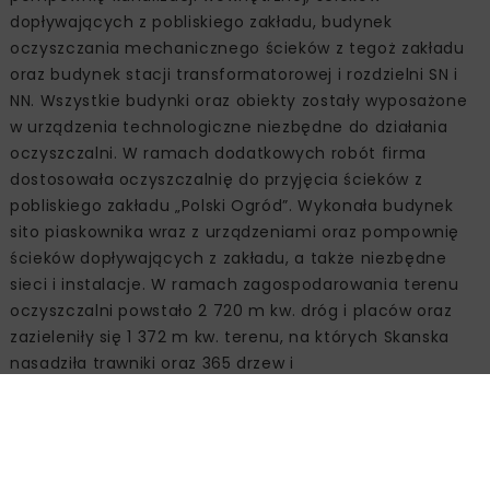
dopływających z pobliskiego zakładu, budynek
oczyszczania mechanicznego ścieków z tegoż zakładu
oraz budynek stacji transformatorowej i rozdzielni SN i
NN. Wszystkie budynki oraz obiekty zostały wyposażone
w urządzenia technologiczne niezbędne do działania
oczyszczalni. W ramach dodatkowych robót firma
dostosowała oczyszczalnię do przyjęcia ścieków z
pobliskiego zakładu „Polski Ogród”. Wykonała budynek
sito piaskownika wraz z urządzeniami oraz pompownię
ścieków dopływających z zakładu, a także niezbędne
sieci i instalacje. W ramach zagospodarowania terenu
oczyszczalni powstało 2 720 m kw. dróg i placów oraz
zazieleniły się 1 372 m kw. terenu, na których Skanska
nasadziła trawniki oraz 365 drzew i
krzewów. Przepustowość nowej czyszczalni wynosi 3 607
m sześc. na dobę w czasie pogody suchej oraz 6 338 m
sześc. na dobę w czasie pogody deszczowej. Ładunek
wyrażony w równoważnej liczbie mieszkańców (RLM) to