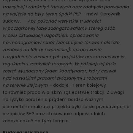
trakcyjnej i zamknięć torowych oraz zdobycia pozwolenia
na wejście na były teren Spółki PKP –
mówi Kierownik
Budowy.
- Aby pokonać wszystkie trudności,
w początkowej fazie zaangażowaliśmy szereg osób
w celu aktualizacji uzgodnień, opracowania
harmonogramów robót (zamknięcia torowe należało
zamówić na 105 dni wcześniej), opracowania
i uzgodnienia zamiennych projektów oraz opracowania
regulaminu zamknięć torowych. W późniejszej fazie
został wyznaczony jeden koordynator, który czuwał
nad wszystkimi pracami związanymi z robotami
na terenie klejowym –
dodaje. Teren kolejowy
to również praca w bliskim sąsiedztwie trakcji. Z uwagi
na ryzyko porażenia prądem bardzo ważnym
elementem realizacji projektu było ścisłe przestrzeganie
przepisów BHP oraz stosowanie odpowiednich
zabezpieczeń na tym terenie.
Budowa w liczbach