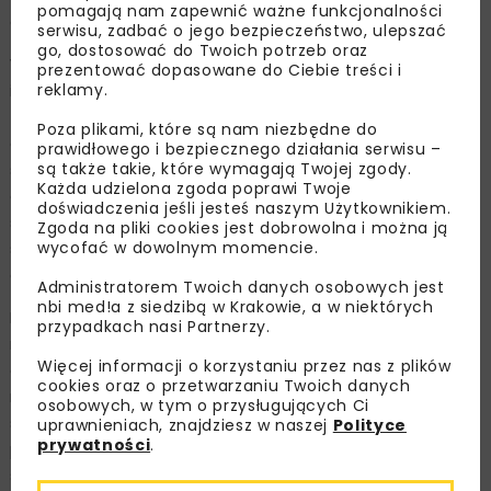
pomagają nam zapewnić ważne funkcjonalności
aluminium.
serwisu, zadbać o jego bezpieczeństwo, ulepszać
go, dostosować do Twoich potrzeb oraz
W zależności od składu, niektóre stopy są uniwersalne, a
prezentować dopasowane do Ciebie treści i
reklamy.
inne nadają się do ściśle określonych zastosowań. Z
tych, które charakteryzuje bardzo dobra
Poza plikami, które są nam niezbędne do
odkształcalność wykonuje się cienkie elementy o
prawidłowego i bezpiecznego działania serwisu –
są także takie, które wymagają Twojej zgody.
skomplikowanych kształtach, inne wykazują wysoką
Każda udzielona zgoda poprawi Twoje
odporność na słoną wodę morską, a jeszcze inne
doświadczenia jeśli jesteś naszym Użytkownikiem.
świetnie nadają się do obróbki plastycznej. Niektóre ze
Zgoda na pliki cookies jest dobrowolna i można ją
wycofać w dowolnym momencie.
stopów osiągają swoje docelowe właściwości dopiero po
odpowiedniej obróbce cieplnej.
Administratorem Twoich danych osobowych jest
nbi med!a z siedzibą w Krakowie, a w niektórych
Produkcja wielu rodzajów stopów daje rozmaite
przypadkach nasi Partnerzy.
możliwości działania, ale też stwarza konieczność
Więcej informacji o korzystaniu przez nas z plików
oznaczenia i określenia charakterystyki każdego
cookies oraz o przetwarzaniu Twoich danych
możliwego stopu. Obecnie funkcjonuje kilka głównych
osobowych, w tym o przysługujących Ci
systemów identyfikacji stopów, które są uniwersalne i
uprawnieniach, znajdziesz w naszej
Polityce
prywatności
.
przestrzegane na całym świecie. Aby mieć pewność, że
sięgamy po stop o interesujących nas właściwościach,