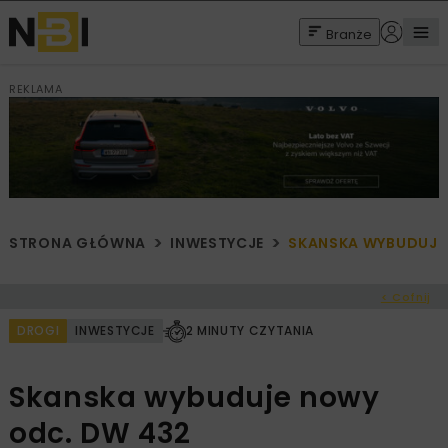
Branże
REKLAMA
STRONA GŁÓWNA
INWESTYCJE
SKANSKA WYBUDUJE
< Cofnij
DROGI
INWESTYCJE
2 MINUTY CZYTANIA
Skanska wybuduje nowy
odc. DW 432