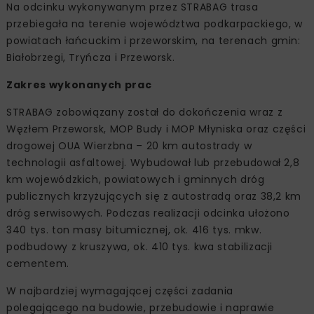
Na odcinku wykonywanym przez STRABAG trasa
przebiegała na terenie województwa podkarpackiego, w
powiatach łańcuckim i przeworskim, na terenach gmin:
Białobrzegi, Tryńcza i Przeworsk.
Zakres wykonanych prac
STRABAG zobowiązany został do dokończenia wraz z
Węzłem Przeworsk, MOP Budy i MOP Młyniska oraz części
drogowej OUA Wierzbna – 20 km autostrady w
technologii asfaltowej. Wybudował lub przebudował 2,8
km wojewódzkich, powiatowych i gminnych dróg
publicznych krzyżujących się z autostradą oraz 38,2 km
dróg serwisowych. Podczas realizacji odcinka ułożono
340 tys. ton masy bitumicznej, ok. 416 tys. mkw.
podbudowy z kruszywa, ok. 410 tys. kwa stabilizacji
cementem.
W najbardziej wymagającej części zadania
polegającego na budowie, przebudowie i naprawie