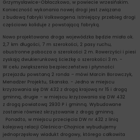
Grzymysławice-Obłaczkowo, w powiecie wrzesińskim.
Konieczność wykonania nowej drogi jest związana
z budową fabryki Volkswagena. Istniejący przebieg drogi
częściowo koliduje z powstającą fabryką.
Nowo projektowana droga wojewódzka będzie miała ok.
2,7 km długości, 7 m szerokości, 2 pasy ruchu,
obustronne pobocza o szerokości 2 m. Rowerzyści i piesi
zyskają dwukierunkową ścieżkę o szerokości 3 m. -
W celu zwiększenia bezpieczeństwa i płynności
przejazdu powstaną 2 ronda – mówi Marcin Borowczyk,
Menadżer Projektu, Skanska. - Jedno w miejscu
krzyżowania się DW 432 z drogą krajową nr 15 i drogą
gminną, drugie - w miejscu krzyżowania się DW 432
z drogą powiatową 2930 P i gminną. Wybudowane
zostanie również skrzyżowanie z drogą gminną.
Ponadto, w miejscu przecięcia DW nr 432 z linią
kolejową relacji Oleśnica-Chojnice wybudujemy
jednoprzęsłowy wiadukt drogowy, którego całkowita