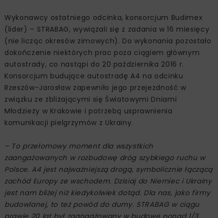
Wykonawcy ostatniego odcinka, konsorcjum Budimex
(lider) – STRABAG, wywiązali się z zadania w 16 miesięcy
(nie licząc okresów zimowych). Do wykonania pozostało
dokończenie niektórych prac poza ciągiem głównym
autostrady, co nastąpi do 20 października 2016 r.
Konsorcjum budujące autostradę A4 na odcinku
Rzeszów-Jarosław zapewniło jego przejezdność w
związku ze zbliżającymi się Światowymi Dniami
Młodzieży w Krakowie i potrzebą usprawnienia
komunikacji pielgrzymów z Ukrainy.
– To przełomowy moment dla wszystkich
zaangażowanych w rozbudowę dróg szybkiego ruchu w
Polsce. A4 jest najważniejszą drogą, symbolicznie łączącą
zachód Europy ze wschodem. Dzisiaj do Niemiec i Ukrainy
jest nam bliżej niż kiedykolwiek dotąd. Dla nas, jako firmy
budowlanej, to też powód do dumy. STRABAG w ciągu
prawie 20 lat był zaangażowany w budowę ponad 1/3