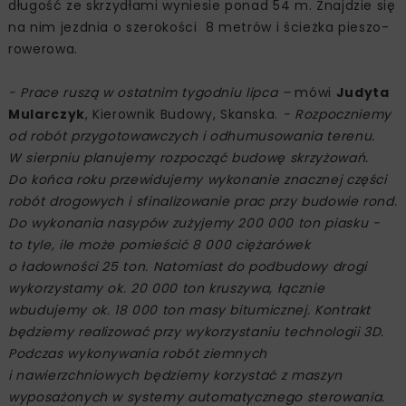
długość ze skrzydłami wyniesie ponad 54 m. Znajdzie się
na nim jezdnia o szerokości 8 metrów i ścieżka pieszo-
rowerowa.
- Prace ruszą w ostatnim tygodniu lipca –
mówi
Judyta
Mularczyk
, Kierownik Budowy, Skanska.
- Rozpoczniemy
od robót przygotowawczych i odhumusowania terenu.
W sierpniu planujemy rozpocząć budowę skrzyżowań.
Do końca roku przewidujemy wykonanie znacznej części
robót drogowych i sfinalizowanie prac przy budowie rond.
Do wykonania nasypów zużyjemy 200 000 ton piasku -
to tyle, ile może pomieścić 8 000 ciężarówek
o ładowności 25 ton. Natomiast do podbudowy drogi
wykorzystamy ok. 20 000 ton kruszywa, łącznie
wbudujemy ok. 18 000 ton masy bitumicznej. Kontrakt
będziemy realizować przy wykorzystaniu technologii 3D.
Podczas wykonywania robót ziemnych
i nawierzchniowych będziemy korzystać z maszyn
wyposażonych w systemy automatycznego sterowania.