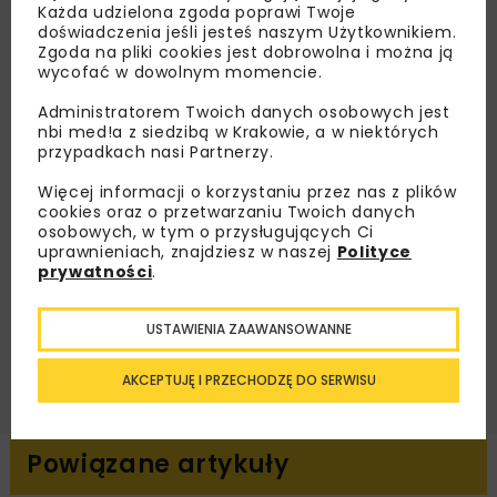
Każda udzielona zgoda poprawi Twoje
doświadczenia jeśli jesteś naszym Użytkownikiem.
Zapisz się do newslettera aby otrzymywać od
Zgoda na pliki cookies jest dobrowolna i można ją
nas najlepsze informacje branżowe,
wycofać w dowolnym momencie.
zaproszenia na wydarzenia, atrakcyjne oferty i
Administratorem Twoich danych osobowych jest
dedykowane akcje specjalne.
nbi med!a z siedzibą w Krakowie, a w niektórych
przypadkach nasi Partnerzy.
Więcej informacji o korzystaniu przez nas z plików
cookies oraz o przetwarzaniu Twoich danych
Zapoznałam/em się z
Polityką Prywatności
i
osobowych, w tym o przysługujących Ci
Regulaminem
oraz wyrażam zgodę na otrzymywanie na
uprawnieniach, znajdziesz w naszej
Polityce
podany przeze mnie adres e-mail korespondencji
prywatności
.
handlowej w postaci newslettera.
USTAWIENIA ZAAWANSOWANNE
ZAPISZ MNIE
AKCEPTUJĘ I PRZECHODZĘ DO SERWISU
Powiązane artykuły