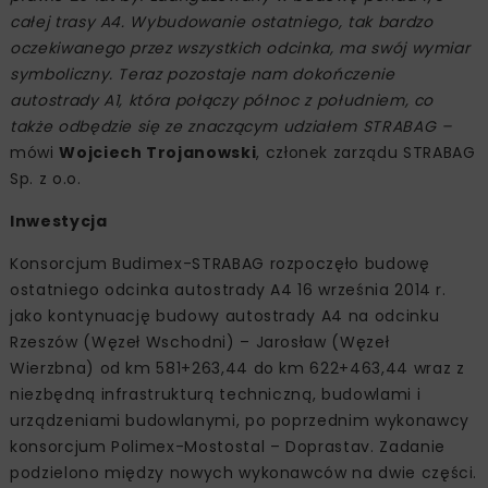
całej trasy A4. Wybudowanie ostatniego, tak bardzo
oczekiwanego przez wszystkich odcinka, ma swój wymiar
symboliczny. Teraz pozostaje nam dokończenie
autostrady A1, która połączy północ z południem, co
także odbędzie się ze znaczącym udziałem STRABAG –
mówi
Wojciech Trojanowski
, członek zarządu STRABAG
Sp. z o.o.
Inwestycja
Konsorcjum Budimex-STRABAG rozpoczęło budowę
ostatniego odcinka autostrady A4 16 września 2014 r.
jako kontynuację budowy autostrady A4 na odcinku
Rzeszów (Węzeł Wschodni) – Jarosław (Węzeł
Wierzbna) od km 581+263,44 do km 622+463,44 wraz z
niezbędną infrastrukturą techniczną, budowlami i
urządzeniami budowlanymi, po poprzednim wykonawcy
konsorcjum Polimex-Mostostal – Doprastav. Zadanie
podzielono między nowych wykonawców na dwie części.