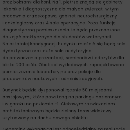
oraz boksami dla koni. Na 1. piętrze znajdą się gabinety
lekarskie i diagnostyczne dla małych zwierząt, w tym
pracownia artroskopowa, gabinet neurochirurgiczny
i onkologiczny oraz 4 sale operacyjne. Poza funkcją
diagnostyczną pomieszczenia te będą przeznaczone
do zajęć praktycznych dla studentów weterynarii.
Na ostatniej kondygnacji budynku mieścić się będą sale
dydaktyczne oraz duża sala audytoryjna
do prowadzenia prezentacji, seminariów i odczytów dla
blisko 200 osób. Obok sal wykładowych zaprojektowano
pomieszczenia laboratoryjne oraz pokoje dla
pracowników naukowych i administracyjnych.
Budynek będzie dysponował łącznie 50 miejscami
postojowymi, które powstaną na parkingu naziemnym
i w garażu na poziomie -1. Ciekawym rozwiązaniem
architektonicznym będzie zielony taras widokowy
usytuowany na dachu nowego obiektu.
Generalny wykonawca jest odpowiedzialny za realizację