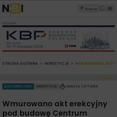
Branże
REKLAMA
STRONA GŁÓWNA
INWESTYCJE
WMUROWANO AKT ER
< Cofnij
BUDOWNICTWO
INWESTYCJE
1 MINUTA CZYTANIA
Wmurowano akt erekcyjny
pod budowę Centrum