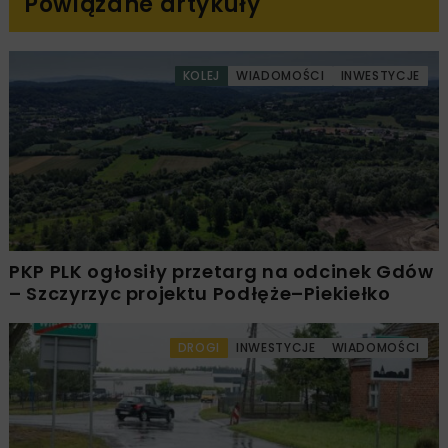
Powiązane artykuły
KOLEJ
WIADOMOŚCI
INWESTYCJE
PKP PLK ogłosiły przetarg na odcinek Gdów
– Szczyrzyc projektu Podłęże–Piekiełko
DROGI
INWESTYCJE
WIADOMOŚCI