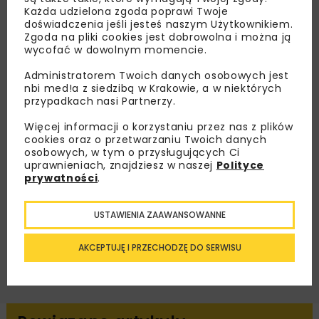
Każda udzielona zgoda poprawi Twoje
Lubisz wiedzieć więcej?
doświadczenia jeśli jesteś naszym Użytkownikiem.
Zgoda na pliki cookies jest dobrowolna i można ją
wycofać w dowolnym momencie.
Zapisz się do newslettera aby otrzymywać od
nas najlepsze informacje branżowe,
Administratorem Twoich danych osobowych jest
zaproszenia na wydarzenia, atrakcyjne oferty i
nbi med!a z siedzibą w Krakowie, a w niektórych
dedykowane akcje specjalne.
przypadkach nasi Partnerzy.
Więcej informacji o korzystaniu przez nas z plików
cookies oraz o przetwarzaniu Twoich danych
osobowych, w tym o przysługujących Ci
uprawnieniach, znajdziesz w naszej
Polityce
Zapoznałam/em się z
Polityką Prywatności
i
prywatności
.
Regulaminem
oraz wyrażam zgodę na otrzymywanie na
podany przeze mnie adres e-mail korespondencji
handlowej w postaci newslettera.
USTAWIENIA ZAAWANSOWANNE
ZAPISZ MNIE
AKCEPTUJĘ I PRZECHODZĘ DO SERWISU