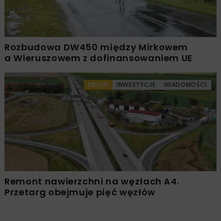
Rozbudowa DW450 między Mirkowem
a Wieruszowem z dofinansowaniem UE
DROGI
INWESTYCJE
WIADOMOŚCI
Remont nawierzchni na węzłach A4.
Przetarg obejmuje pięć węzłów