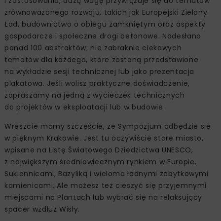
i zastosowania, dużą wagę przywiązuje się do tematów
zrównoważonego rozwoju, takich jak Europejski Zielony
Ład, budownictwo o obiegu zamkniętym oraz aspekty
gospodarcze i społeczne drogi betonowe. Nadesłano
ponad 100 abstraktów; nie zabraknie ciekawych
tematów dla każdego, które zostaną przedstawione
na wykładzie sesji technicznej lub jako prezentacja
plakatowa. Jeśli wolisz praktyczne doświadczenie,
zapraszamy na jedną z wycieczek technicznych
do projektów w eksploatacji lub w budowie.
Wreszcie mamy szczęście, że Sympozjum odbędzie się
w pięknym Krakowie. Jest tu oczywiście stare miasto,
wpisane na Listę Światowego Dziedzictwa UNESCO,
z największym średniowiecznym rynkiem w Europie,
Sukiennicami, Bazyliką i wieloma ładnymi zabytkowymi
kamienicami. Ale możesz też cieszyć się przyjemnymi
miejscami na Plantach lub wybrać się na relaksujący
spacer wzdłuż Wisły.