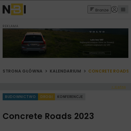
Branże
REKLAMA
STRONA GŁÓWNA
KALENDARIUM
CONCRETE ROADS 
< Cofnij
BUDOWNICTWO
DROGI
KONFERENCJE
Concrete Roads 2023