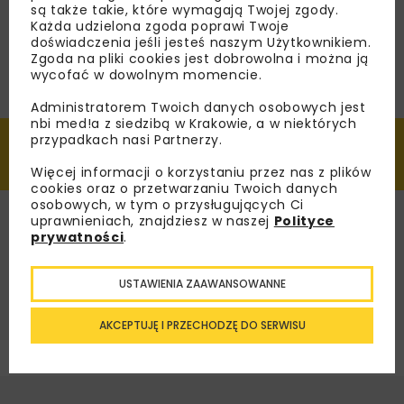
Informacje szczegółowe o
są także takie, które wymagają Twojej zgody.
Każda udzielona zgoda poprawi Twoje
wydarzeniu
doświadczenia jeśli jesteś naszym Użytkownikiem.
Zgoda na pliki cookies jest dobrowolna i można ją
Termin:
25.06.2023 - 28.06.2023
wycofać w dowolnym momencie.
Miejsce:
Kraków
Administratorem Twoich danych osobowych jest
Organizator:
Stowarzyszenie Producentów
nbi med!a z siedzibą w Krakowie, a w niektórych
Cementu
przypadkach nasi Partnerzy.
Adres organizatora:
ul. Lubelska 29, 30-003
Więcej informacji o korzystaniu przez nas z plików
Kraków
cookies oraz o przetwarzaniu Twoich danych
osobowych, w tym o przysługujących Ci
Tel.:
+48 577 750 797, +48 12 423 33 55
uprawnieniach, znajdziesz w naszej
Polityce
E-mail:
biuro@polskicement.pl
prywatności
.
WWW:
www.concreteroads2023.com
USTAWIENIA ZAAWANSOWANNE
AKCEPTUJĘ I PRZECHODZĘ DO SERWISU