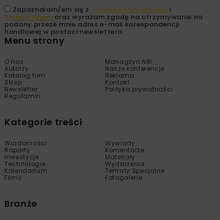
Zapoznałam/em się z
Polityką Prywatności
i
Regulaminem
oraz wyrażam zgodę na otrzymywanie na
podany przeze mnie adres e-mail korespondencji
handlowej w postaci newslettera.
Menu strony
O nas
Managzyn NBI
Autorzy
Nasze konferencje
Katalog firm
Reklama
Sklep
Kontakt
Newsletter
Polityka prywatności
Regulamin
Kategorie treści
Wiadomości
Wywiady
Raporty
Komentarze
Inwestycje
Materiały
Technologie
Wydarzenia
Kalendarium
Tematy Specjalne
Filmy
Fotogalerie
Branże