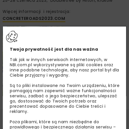
25-28 czerwca 2023, Doubletree by Hilton, Kraków
Więcej informacji i rejestracja:
CONCRETEROADS2023.COM
Twoja prywatność jest dla nas ważna
Tak jak w innych serwisach internetowych, w
NBI.com.pl wykorzystywane są pliki cookies oraz
inne podobne technologie, aby nasz portal był dla
Ciebie przyjazny i wygodny.
Są to pliki instalowane na Twoim urządzeniu, które
pomagają nam zapewnić ważne funkcjonalności
serwisu, zadbać o jego bezpieczeństwo, ulepszać
go, dostosować do Twoich potrzeb oraz
prezentować dopasowane do Ciebie treści i
reklamy.
Poza plikami, które są nam niezbędne do
prawidłowego i bezpiecznego działania serwisu –