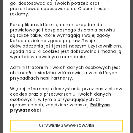
go, dostosować do Twoich potrzeb oraz
prezentować dopasowane do Ciebie treści i
reklamy.
Poza plikami, które są nam niezbędne do
XII Konferencja „Dni Betonu”
prawidłowego i bezpiecznego działania serwisu –
są także takie, które wymagają Twojej zgody.
Wisła
09-11 października 2023
Każda udzielona zgoda poprawi Twoje
doświadczenia jeśli jesteś naszym Użytkownikiem.
Zgoda na pliki cookies jest dobrowolna i można ją
wycofać w dowolnym momencie.
Załaduj więcej...
Administratorem Twoich danych osobowych jest
nbi med!a z siedzibą w Krakowie, a w niektórych
przypadkach nasi Partnerzy.
Więcej informacji o korzystaniu przez nas z plików
Filmy
cookies oraz o przetwarzaniu Twoich danych
osobowych, w tym o przysługujących Ci
uprawnieniach, znajdziesz w naszej
Polityce
BUDOWNICTWO
DROGI
KOLEJ
FILMY
prywatności
.
USTAWIENIA ZAAWANSOWANNE