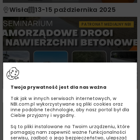
Wisła
13-15 października 2025
PATRONAT MEDIALNY NBI
Samorządowe drogi o nawierzchni
betonowej
Twoja prywatność jest dla nas ważna
Kraków
17 września 2024
Tak jak w innych serwisach internetowych, w
NBI.com.pl wykorzystywane są pliki cookies oraz
inne podobne technologie, aby nasz portal był dla
Ciebie przyjazny i wygodny.
Są to pliki instalowane na Twoim urządzeniu, które
pomagają nam zapewnić ważne funkcjonalności
serwisu, zadbać o jego bezpieczeństwo, ulepszać