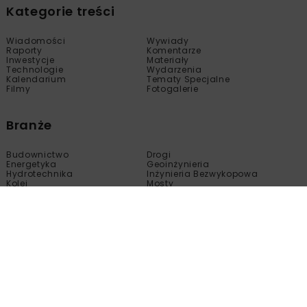
Kategorie treści
Wiadomości
Wywiady
Raporty
Komentarze
Inwestycje
Materiały
Technologie
Wydarzenia
Kalendarium
Tematy Specjalne
Filmy
Fotogalerie
Branże
Budownictwo
Drogi
Energetyka
Geoinżynieria
Hydrotechnika
Inżynieria Bezwykopowa
Kolej
Mosty
Tunele
Wod-Kan
Motoryzacja
Copyright © nbi med!a 2005 - 2024 Wszelkie prawa
zastrzeżone.
Kopiowanie, modyfikacja, wprowadzanie do obrotu, publikacja,
dystrybucja bez zgody właściciela tej strony są zabronione.