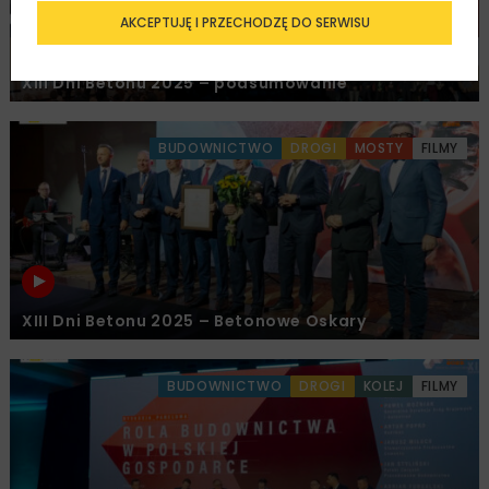
AKCEPTUJĘ I PRZECHODZĘ DO SERWISU
XIII Dni Betonu 2025 – podsumowanie
BUDOWNICTWO
DROGI
MOSTY
FILMY
XIII Dni Betonu 2025 – Betonowe Oskary
BUDOWNICTWO
DROGI
KOLEJ
FILMY