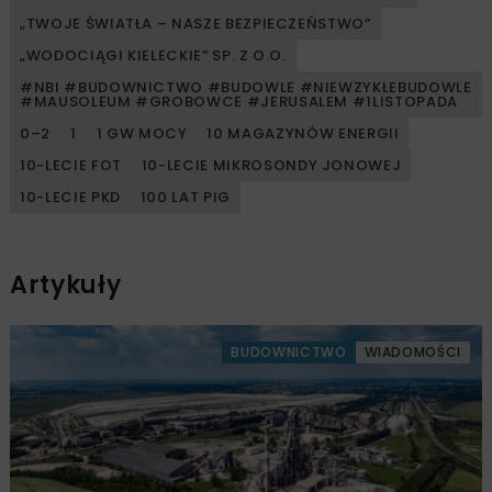
„TWOJE ŚWIATŁA – NASZE BEZPIECZEŃSTWO”
„WODOCIĄGI KIELECKIE” SP. Z O.O.
#NBI #BUDOWNICTWO #BUDOWLE #NIEWZYKŁEBUDOWLE
#MAUSOLEUM #GROBOWCE #JERUSALEM #1LISTOPADA
0–2
1
1 GW MOCY
10 MAGAZYNÓW ENERGII
10-LECIE FOT
10-LECIE MIKROSONDY JONOWEJ
10-LECIE PKD
100 LAT PIG
Artykuły
BUDOWNICTWO
WIADOMOŚCI