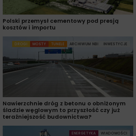
Polski przemysł cementowy pod presją
kosztów i importu
DROGI
MOSTY
TUNELE
ARCHIWUM NBI
INWESTYCJE
Nawierzchnie dróg z betonu o obniżonym
śladzie węglowym to przyszłość czy już
teraźniejszość budownictwa?
ENERGETYKA
WIADOMOŚCI