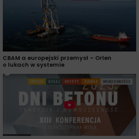
CBAM a europejski przemysł – Orlen
o lukach w systemie
DROGI
KOLEJ
MOSTY
TUNELE
WIADOMOŚCI