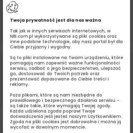
i-eksploatacji-infrastruktury-drogowej-
miast-metropolii-i-regionow-novdrog-
22/rejestracja.html
Twoja prywatność jest dla nas ważna
Tak jak w innych serwisach internetowych, w
NBI.com.pl wykorzystywane są pliki cookies oraz
inne podobne technologie, aby nasz portal był dla
Ciebie przyjazny i wygodny.
Są to pliki instalowane na Twoim urządzeniu, które
pomagają nam zapewnić ważne funkcjonalności
Źródło:
SITK RP Oddział w Krakowie
serwisu, zadbać o jego bezpieczeństwo, ulepszać
go, dostosować do Twoich potrzeb oraz
BUDOWA DRÓG
BUDOWNICTWO
prezentować dopasowane do Ciebie treści i
reklamy.
BUDOWNICTWO DROGOWE
DROGI
INFRASTRUKTURA DROGOWA
SITK KRAKÓW
Poza plikami, które są nam niezbędne do
prawidłowego i bezpiecznego działania serwisu –
są także takie, które wymagają Twojej zgody.
Każda udzielona zgoda poprawi Twoje
doświadczenia jeśli jesteś naszym Użytkownikiem.
Zgoda na pliki cookies jest dobrowolna i można ją
wycofać w dowolnym momencie.