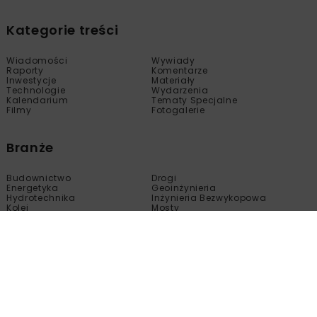
Kategorie treści
Wiadomości
Wywiady
Raporty
Komentarze
Inwestycje
Materiały
Technologie
Wydarzenia
Kalendarium
Tematy Specjalne
Filmy
Fotogalerie
Branże
Budownictwo
Drogi
Energetyka
Geoinżynieria
Hydrotechnika
Inżynieria Bezwykopowa
Kolej
Mosty
Tunele
Wod-Kan
Motoryzacja
Copyright © nbi med!a 2005 - 2024 Wszelkie prawa
zastrzeżone.
Kopiowanie, modyfikacja, wprowadzanie do obrotu, publikacja,
dystrybucja bez zgody właściciela tej strony są zabronione.