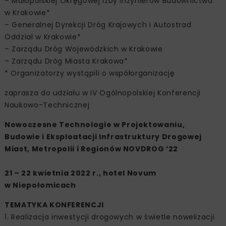
– Małopolskiej Okręgowej Izby Inżynierów Budownictwa
w Krakowie*
– Generalnej Dyrekcji Dróg Krajowych i Autostrad
Oddział w Krakowie*
– Zarządu Dróg Wojewódzkich w Krakowie
– Zarządu Dróg Miasta Krakowa*
* Organizatorzy wystąpili o współorganizację
zaprasza do udziału w IV Ogólnopolskiej Konferencji
Naukowo-Technicznej
Nowoczesne Technologie w Projektowaniu,
Budowie i Eksploatacji Infrastruktury Drogowej
Miast, Metropolii i Regionów NOVDROG ’22
21 – 22 kwietnia 2022 r., hotel Novum
w Niepołomicach
TEMATYKA KONFERENCJI
1. Realizacja inwestycji drogowych w świetle nowelizacji