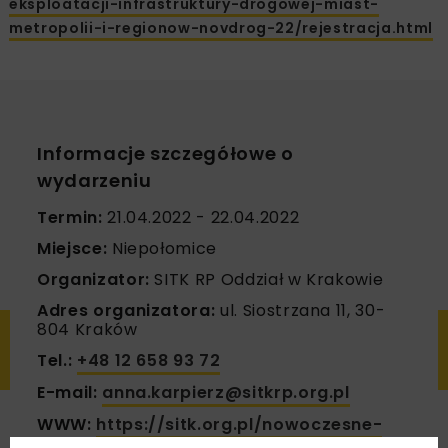
eksploatacji-infrastruktury-drogowej-miast-
metropolii-i-regionow-novdrog-22/rejestracja.html
Informacje szczegółowe o
wydarzeniu
Termin:
21.04.2022 - 22.04.2022
Miejsce:
Niepołomice
Organizator:
SITK RP Oddział w Krakowie
Adres organizatora:
ul. Siostrzana 11, 30-
804 Kraków
Tel.:
+48 12 658 93 72
E-mail:
anna.karpierz@sitkrp.org.pl
WWW:
https://sitk.org.pl/nowoczesne-
technologie-w-projektowaniu-budowie-