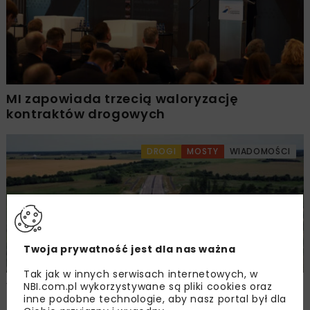
MI zapowiada trzecią waloryzację
kontraktów drogowych
DROGI
MOSTY
WIADOMOŚCI
Twoja prywatność jest dla nas ważna
Tak jak w innych serwisach internetowych, w
Wybrano wykonawcę autostrady A2 Biała
NBI.com.pl wykorzystywane są pliki cookies oraz
inne podobne technologie, aby nasz portal był dla
Podlaska – Kijowiec