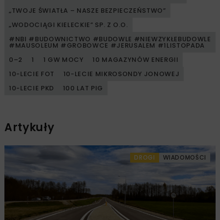
„TWOJE ŚWIATŁA – NASZE BEZPIECZEŃSTWO”
„WODOCIĄGI KIELECKIE” SP. Z O.O.
#NBI #BUDOWNICTWO #BUDOWLE #NIEWZYKŁEBUDOWLE
#MAUSOLEUM #GROBOWCE #JERUSALEM #1LISTOPADA
0–2
1
1 GW MOCY
10 MAGAZYNÓW ENERGII
10-LECIE FOT
10-LECIE MIKROSONDY JONOWEJ
10-LECIE PKD
100 LAT PIG
Artykuły
DROGI
WIADOMOŚCI