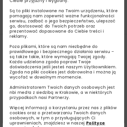
Ciebie przyjazny i wygodny.
Są to pliki instalowane na Twoim urządzeniu, które
pomagają nam zapewnić ważne funkcjonalności
Załaduj więcej...
serwisu, zadbać o jego bezpieczeństwo, ulepszać
go, dostosować do Twoich potrzeb oraz
prezentować dopasowane do Ciebie treści i
reklamy.
Kalendarium
Poza plikami, które są nam niezbędne do
prawidłowego i bezpiecznego działania serwisu –
są także takie, które wymagają Twojej zgody.
Każda udzielona zgoda poprawi Twoje
doświadczenia jeśli jesteś naszym Użytkownikiem.
Zgoda na pliki cookies jest dobrowolna i można ją
wycofać w dowolnym momencie.
Administratorem Twoich danych osobowych jest
nbi med!a z siedzibą w Krakowie, a w niektórych
przypadkach nasi Partnerzy.
Więcej informacji o korzystaniu przez nas z plików
cookies oraz o przetwarzaniu Twoich danych
NOVDROG ’22
osobowych, w tym o przysługujących Ci
uprawnieniach, znajdziesz w naszej
Polityce