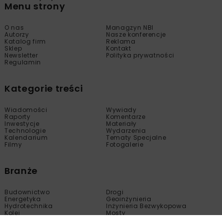
Menu strony
O nas
Managzyn NBI
Autorzy
Nasze konferencje
Katalog firm
Reklama
Sklep
Kontakt
Newsletter
Polityka prywatności
Regulamin
Kategorie treści
Wiadomości
Wywiady
Raporty
Komentarze
Inwestycje
Materiały
Technologie
Wydarzenia
Kalendarium
Tematy Specjalne
Filmy
Fotogalerie
Branże
Budownictwo
Drogi
Energetyka
Geoinżynieria
Hydrotechnika
Inżynieria Bezwykopowa
Kolej
Mosty
Tunele
Wod-Kan