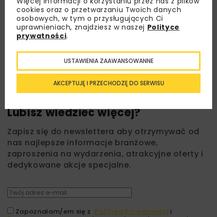
Więcej informacji o korzystaniu przez nas z plików
cookies oraz o przetwarzaniu Twoich danych
osobowych, w tym o przysługujących Ci
uprawnieniach, znajdziesz w naszej
Polityce
prywatności
.
USTAWIENIA ZAAWANSOWANNE
AKCEPTUJĘ I PRZECHODZĘ DO SERWISU
Lubisz wiedzieć więcej?
Zapisz się do newslettera aby otrzymywać od
nas najlepsze informacje branżowe,
zaproszenia na wydarzenia, atrakcyjne oferty i
dedykowane akcje specjalne.
Zapoznałam/em się z
Polityką Prywatności
i