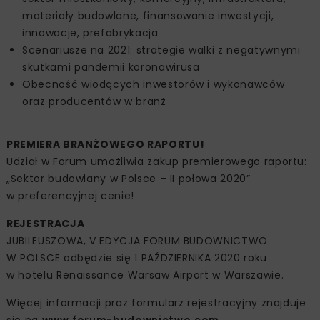
materiały budowlane, finansowanie inwestycji,
innowacje, prefabrykacja
Scenariusze na 2021: strategie walki z negatywnymi
skutkami pandemii koronawirusa
Obecność wiodących inwestorów i wykonawców
oraz producentów w branż
PREMIERA BRANŻOWEGO RAPORTU!
Udział w Forum umożliwia zakup premierowego raportu:
„Sektor budowlany w Polsce – II połowa 2020”
w preferencyjnej cenie!
REJESTRACJA
JUBILEUSZOWA, V EDYCJA FORUM BUDOWNICTWO
W POLSCE odbędzie się 1 PAŹDZIERNIKA 2020 roku
w hotelu Renaissance Warsaw Airport w Warszawie.
Więcej informacji praz formularz rejestracyjny znajduje
się na
www.forum-budownictwo.com