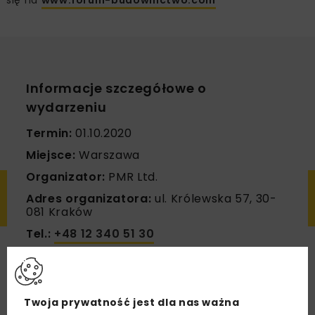
Informacje szczegółowe o
wydarzeniu
Termin:
01.10.2020
Miejsce:
Warszawa
Organizator:
PMR Ltd.
Adres organizatora:
ul. Królewska 57, 30-
081 Kraków
Tel.:
+48 12 340 51 30
E-mail:
events@pmrcorporate.com
WWW:
www.forum-budownictwo.com
Twoja prywatność jest dla nas ważna