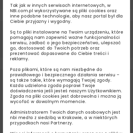
Tak jak w innych serwisach internetowych, w
NBI.com.pl wykorzystywane są pliki cookies oraz
inne podobne technologie, aby nasz portal był dla
Ciebie przyjazny i wygodny.
Są to pliki instalowane na Twoim urządzeniu, które
Źródło:
PMR Ltd.
pomagają nam zapewnić ważne funkcjonalności
BUDOWNICTWO
serwisu, zadbać o jego bezpieczeństwo, ulepszać
PMR
go, dostosować do Twoich potrzeb oraz
prezentować dopasowane do Ciebie treści i
reklamy.
Poza plikami, które są nam niezbędne do
prawidłowego i bezpiecznego działania serwisu –
są także takie, które wymagają Twojej zgody.
Każda udzielona zgoda poprawi Twoje
doświadczenia jeśli jesteś naszym Użytkownikiem.
Zgoda na pliki cookies jest dobrowolna i można ją
wycofać w dowolnym momencie.
Administratorem Twoich danych osobowych jest
nbi med!a z siedzibą w Krakowie, a w niektórych
przypadkach nasi Partnerzy.