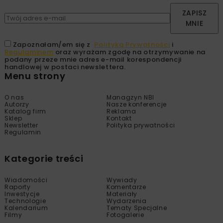
ZAPISZ
MNIE
Zapoznałam/em się z
Polityką Prywatności
i
Regulaminem
oraz wyrażam zgodę na otrzymywanie na
podany przeze mnie adres e-mail korespondencji
handlowej w postaci newslettera.
Menu strony
O nas
Managzyn NBI
Autorzy
Nasze konferencje
Katalog firm
Reklama
Sklep
Kontakt
Newsletter
Polityka prywatności
Regulamin
Kategorie treści
Wiadomości
Wywiady
Raporty
Komentarze
Inwestycje
Materiały
Technologie
Wydarzenia
Kalendarium
Tematy Specjalne
Filmy
Fotogalerie