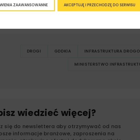
WIENIA ZAAWANSOWANNE
AKCEPTUJĘ I PRZECHODZĘ DO SERWISU
DROGI
GDDKIA
INFRASTRUKTURA DROG
MINISTERSTWO INFRASTRUKT
bisz wiedzieć więcej?
sz się do newslettera aby otrzymywać od nas
psze informacje branżowe, zaproszenia na