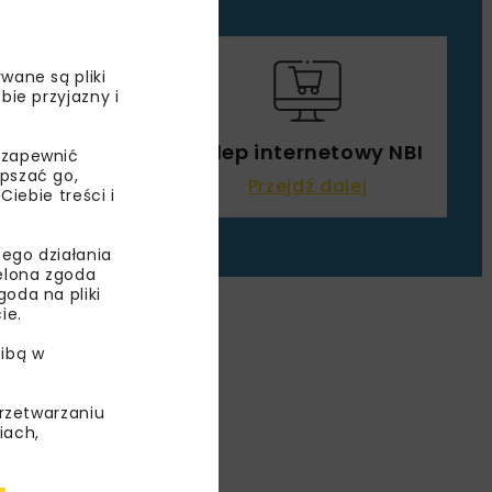
wane są pliki
bie przyjazny i
wanego
Sklep internetowy NBI
obą rozwój
 zapewnić
epszać go,
Przejdź dalej
ebie treści i
ego działania
ielona zgoda
oda na pliki
ie.
ibą w
przetwarzaniu
iach,