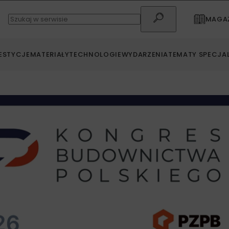
MAGAZ
ESTYCJE
MATERIAŁY
TECHNOLOGIE
WYDARZENIA
TEMATY SPECJA