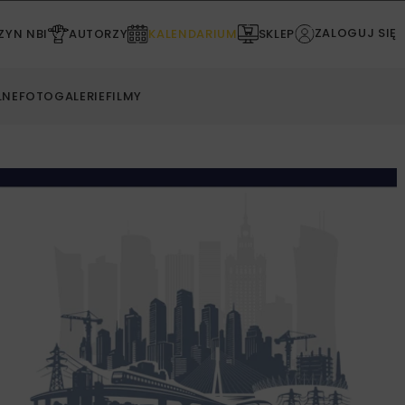
ZALOGUJ SIĘ
YN NBI
AUTORZY
KALENDARIUM
SKLEP
LNE
FOTOGALERIE
FILMY