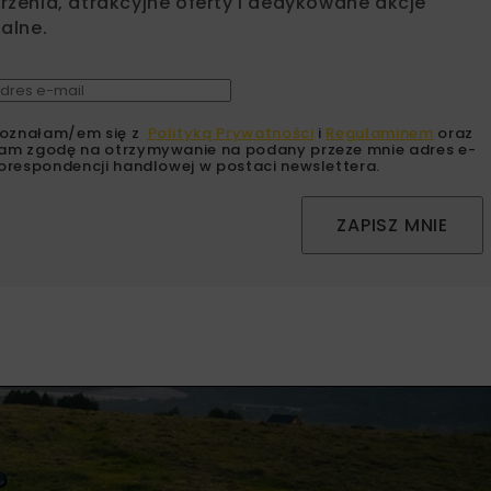
zenia, atrakcyjne oferty i dedykowane akcje
alne.
oznałam/em się z
Polityką Prywatności
i
Regulaminem
oraz
am zgodę na otrzymywanie na podany przeze mnie adres e-
orespondencji handlowej w postaci newslettera.
ZAPISZ MNIE