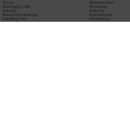
O nas
Wiadomości
Managzyn NBI
Wywiady
Autorzy
Raporty
Nasze konferencje
Komentarze
Katalog firm
Inwestycje
Reklama
Materiały
Sklep
Technologie
Kontakt
Wydarzenia
Newsletter
Kalendarium
Polityka prywatności
Tematy Specjalne
Regulamin
Filmy
Fotogalerie
.
strybucja bez zgody właściciela tej strony są zabronione.