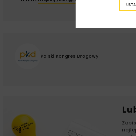
USTA
Polski Kongres Drogowy
Lu
Zapi
najle