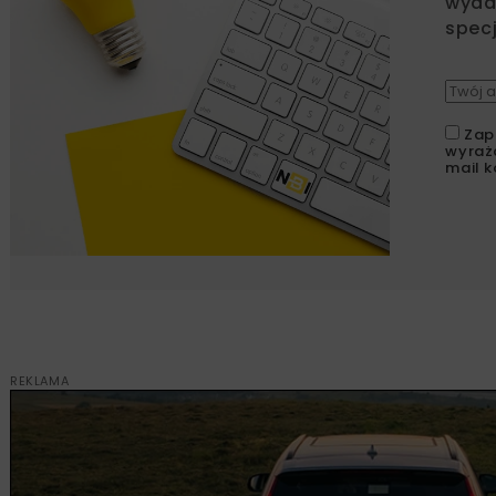
wydar
specj
Zap
wyraż
mail k
REKLAMA