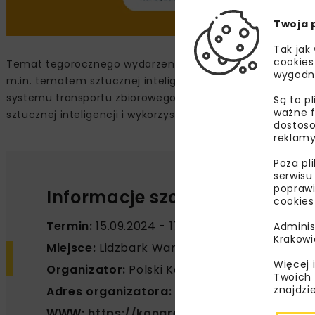
Twoja 
Tak jak
cookies
Temat tegorocznego wydarzenia to “Drogi Przyszłości – cz
wygodn
m.in. tematem sztucznej inteligencji w transporcie czy
systemu transportu zbiorowego. Wydarzenie wzbogaci deba
Są to p
ważne f
sztucznej inteligencji i wykorzystywania jej w transporcie.
dostoso
reklamy
Poza pl
serwisu
poprawi
Informacje szczegółowe o wy
cookies
Termin:
15.09.2024 - 17.09.2024
Adminis
Krakowi
Miejsce:
Lidzbark Warmiński
Więcej 
Organizator:
Polski Kongres Drogowy, Zarzą
Twoich 
znajdzi
Adres organizatora:
ul. Instytutowa 1, 03-3
WWW:
https://kongresdrogowy.pl/x-war