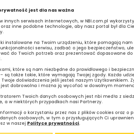
prywatność jest dla nas ważna
 w innych serwisach internetowych, w NBI.com.pl wykorzysty
 oraz inne podobne technologie, aby nasz portal był dla Cie
y sztuczna inteligencja zastąpi człowieka?”. Zajmiemy się
y.
 transportem rowerowym i kolejowym jako częścią zintegro
ta panelowa o szansach i zagrożeniach, jakie niesie ze s
liki instalowane na Twoim urządzeniu, które pomagają nam
unkcjonalności serwisu, zadbać o jego bezpieczeństwo, ul
wać do Twoich potrzeb oraz prezentować dopasowane do Ci
.
ikami, które są nam niezbędne do prawidłowego i bezpieczn
 – są także takie, które wymagają Twojej zgody. Każda udz
 Twoje doświadczenia jeśli jesteś naszym Użytkownikiem. Zg
darzeniu
 jest dobrowolna i można ją wycofać w dowolnym momenc
tratorem Twoich danych osobowych jest nbi med!a z siedz
e, a w niektórych przypadkach nasi Partnerzy.
informacji o korzystaniu przez nas z plików cookies oraz o 
d Dróg Wojewódzkich w Olsztynie
danych osobowych, w tym o przysługujących Ci uprawnien
esz w naszej
Polityce prywatności
.
02 Warszawa
minsko-mazurskie-forum-drogowe/