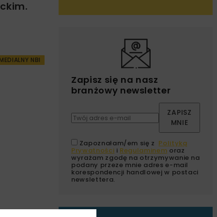
ckim.
MEDIALNY NBI
Zapisz się na nasz
branżowy newsletter
ZAPISZ
MNIE
Zapoznałam/em się z
Polityką
Prywatności
i
Regulaminem
oraz
wyrażam zgodę na otrzymywanie na
podany przeze mnie adres e-mail
korespondencji handlowej w postaci
newslettera.