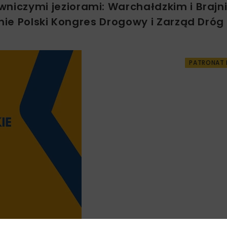
iczymi jeziorami: Warchałdzkim i Brajni
ie Polski Kongres Drogowy i Zarząd Dróg
PATRONAT 