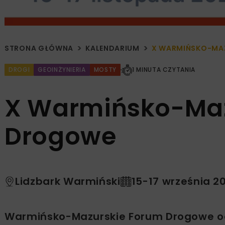
STRONA GŁÓWNA
KALENDARIUM
X WARMIŃSKO-MA
DROGI
GEOINŻYNIERIA
MOSTY
1 MINUTA CZYTANIA
X Warmińsko-Maz
Drogowe
Lidzbark Warmiński
15-17 września 2
Warmińsko-Mazurskie Forum Drogowe odb