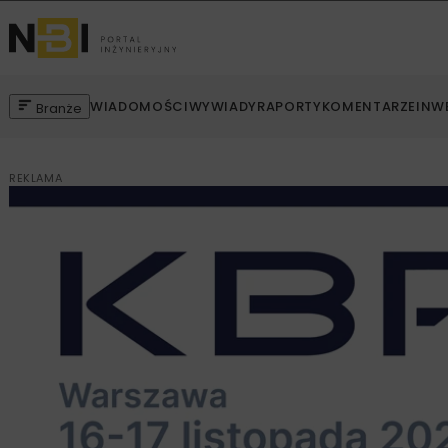
WIADOMOŚCI
WYWIADY
RAPORTY
KOMENTARZE
INW
Branże
REKLAMA