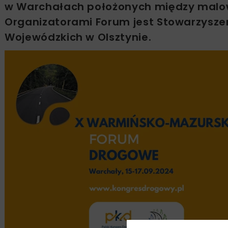
w Warchałach położonych między malown
Organizatorami Forum jest Stowarzyszen
Wojewódzkich w Olsztynie.