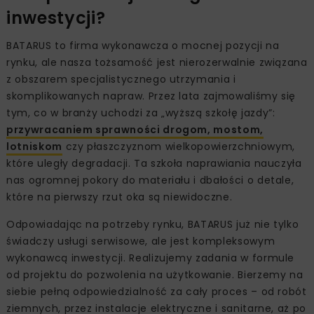
inwestycji?
BATARUS to firma wykonawcza o mocnej pozycji na
rynku, ale nasza tożsamość jest nierozerwalnie związana
z obszarem specjalistycznego utrzymania i
skomplikowanych napraw. Przez lata zajmowaliśmy się
tym, co w branży uchodzi za „wyższą szkołę jazdy”:
przywracaniem sprawności drogom, mostom,
lotniskom
czy płaszczyznom wielkopowierzchniowym,
które uległy degradacji. Ta szkoła naprawiania nauczyła
nas ogromnej pokory do materiału i dbałości o detale,
które na pierwszy rzut oka są niewidoczne.
Odpowiadając na potrzeby rynku, BATARUS już nie tylko
świadczy usługi serwisowe, ale jest kompleksowym
wykonawcą inwestycji. Realizujemy zadania w formule
od projektu do pozwolenia na użytkowanie. Bierzemy na
siebie pełną odpowiedzialność za cały proces – od robót
ziemnych, przez instalacje elektryczne i sanitarne, aż po