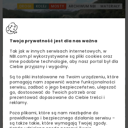
DROGI
KOLEJ
MOSTY
ARCHIWUM NBI
MATERIAŁY
Twoja prywatność jest dla nas ważna
Tak jak w innych serwisach internetowych, w
NBI.com.pl wykorzystywane są pliki cookies oraz
inne podobne technologie, aby nasz portal był dla
Leca® KERAMZYT – wzmocnienie
Ciebie przyjazny i wygodny.
przez odciążenie
Są to pliki instalowane na Twoim urządzeniu, które
pomagają nam zapewnić ważne funkcjonalności
BUDOWNICTWO
HYDROTECHNIKA
WOD-KAN
serwisu, zadbać o jego bezpieczeństwo, ulepszać
ARCHIWUM NBI
MATERIAŁY
go, dostosować do Twoich potrzeb oraz
prezentować dopasowane do Ciebie treści i
reklamy.
Poza plikami, które są nam niezbędne do
prawidłowego i bezpiecznego działania serwisu –
są także takie, które wymagają Twojej zgody.