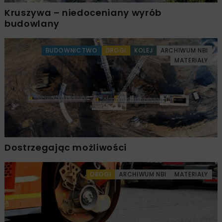
Kruszywa – niedoceniany wyrób
budowlany
BUDOWNICTWO
DROGI
KOLEJ
ARCHIWUM NBI
MATERIAŁY
Dostrzegając możliwości
DROGI
ARCHIWUM NBI
MATERIAŁY