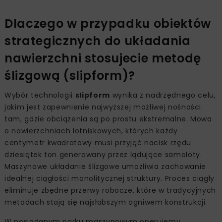
Dlaczego w przypadku obiektów
strategicznych do układania
nawierzchni stosujecie metodę
ślizgową (slipform)?
Wybór technologii
slipform
wynika z nadrzędnego celu,
jakim jest zapewnienie najwyższej możliwej nośności
tam, gdzie obciążenia są po prostu ekstremalne. Mowa
o nawierzchniach lotniskowych, których każdy
centymetr kwadratowy musi przyjąć nacisk rzędu
dziesiątek ton generowany przez lądujące samoloty.
Maszynowe układanie ślizgowe umożliwia zachowanie
idealnej ciągłości monolitycznej struktury. Proces ciągły
eliminuje zbędne przerwy robocze, które w tradycyjnych
metodach stają się najsłabszym ogniwem konstrukcji.
W posiadanym parku maszynowym operujemy