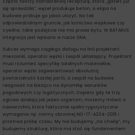
często tworzy standardową recepturę, która „gdzieś już
się sprawdziła”, węzeł produkuje beton, a ekipa na
budowie próbuje go jakoś ułożyć. Na tak
odpowiedzialnym gruncie, jak lotnictwo wojskowe czy
cywilne, takie podejście nie ma prawa bytu. W BATARUS
integracja jest wpisana w nasze DNA.
Sukces wymaga ciągłego dialogu na linii projektant
mieszanki, operator węzła i zespół układający. Projektant
musi rozumieć specyfikę lokalnych materiałów,
operator węzła zagwarantować absolutną
powtarzalność każdej partii, a zespół na budowie
reagować na bieżąco na dynamikę warunków
pogodowych czy logistycznych. Dopiero gdy te trzy
ogniwa działają jak jeden organizm, możemy mówić o
nawierzchni, która faktycznie spełni rygorystyczne
wymagania np. normy obronnej NO-17-A204-2015 i
przetrwa próbę czasu. My nie budujemy „na chwilę”, my
budujemy strukturę, która ma stać się fundamentem