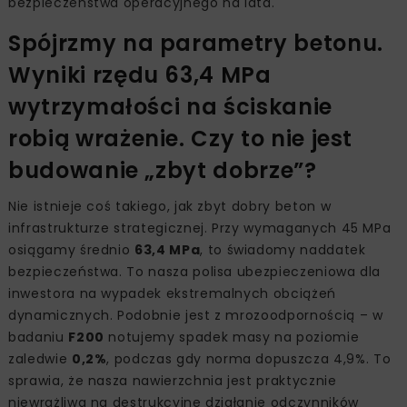
bezpieczeństwa operacyjnego na lata.
Spójrzmy na parametry betonu.
Wyniki rzędu 63,4 MPa
wytrzymałości na ściskanie
robią wrażenie. Czy to nie jest
budowanie „zbyt dobrze”?
Nie istnieje coś takiego, jak zbyt dobry beton w
infrastrukturze strategicznej. Przy wymaganych 45 MPa
osiągamy średnio
63,4 MPa
, to świadomy naddatek
bezpieczeństwa. To nasza polisa ubezpieczeniowa dla
inwestora na wypadek ekstremalnych obciążeń
dynamicznych. Podobnie jest z mrozoodpornością – w
badaniu
F200
notujemy spadek masy na poziomie
zaledwie
0,2%
, podczas gdy norma dopuszcza 4,9%. To
sprawia, że nasza nawierzchnia jest praktycznie
niewrażliwa na destrukcyjne działanie odczynników