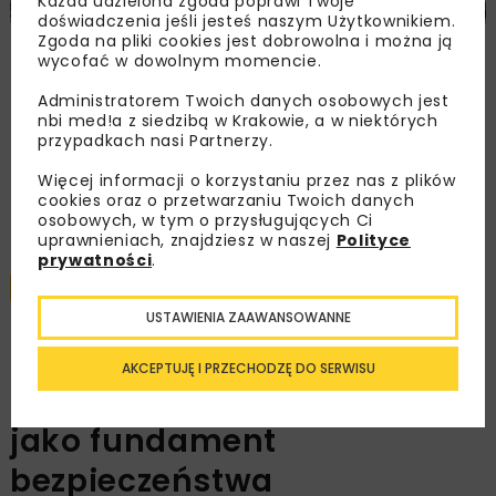
Każda udzielona zgoda poprawi Twoje
doświadczenia jeśli jesteś naszym Użytkownikiem.
Zgoda na pliki cookies jest dobrowolna i można ją
Nowe wyzwania dla infrastruktury
wycofać w dowolnym momencie.
krytycznej – od ekstremalnych zjawisk
hydrologicznych i sejsmicznych po akty
Administratorem Twoich danych osobowych jest
sabotażu
nbi med!a z siedzibą w Krakowie, a w niektórych
przypadkach nasi Partnerzy.
Więcej informacji o korzystaniu przez nas z plików
Załaduj więcej...
cookies oraz o przetwarzaniu Twoich danych
osobowych, w tym o przysługujących Ci
uprawnieniach, znajdziesz w naszej
Polityce
prywatności
.
DROGI
WYWIADY
ARCHIWUM NBI
4 MINUTY CZYTANIA
USTAWIENIA ZAAWANSOWANNE
Nawierzchnie w
AKCEPTUJĘ I PRZECHODZĘ DO SERWISU
infrastrukturze strategicznej
jako fundament
bezpieczeństwa