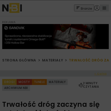
Branże
REKLAMA
STRONA GŁÓWNA
MATERIAŁY
TRWAŁOŚĆ DRÓG ZACZ
< Cofnij
DROGI
MOSTY
TUNELE
MATERIAŁY
2 MINUTY
CZYTANIA
ARCHIWUM NBI
Trwałość dróg zaczyna się