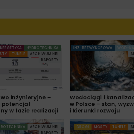
ENERGETYKA
HYDROTECHNIKA
INŻ. BEZWYKOPOWA
WOD-K
STY
TUNELE
ARCHIWUM NBI
A
RAPORTY
wo inżynieryjne –
Wodociągi i kanaliza
 potencjał
w Polsce – stan, wyz
ny w fazie realizacji
i kierunki rozwoju
DROTECHNIKA
ARCHIWUM NBI
DROGI
MOSTY
TUNELE
A
RAPORTY