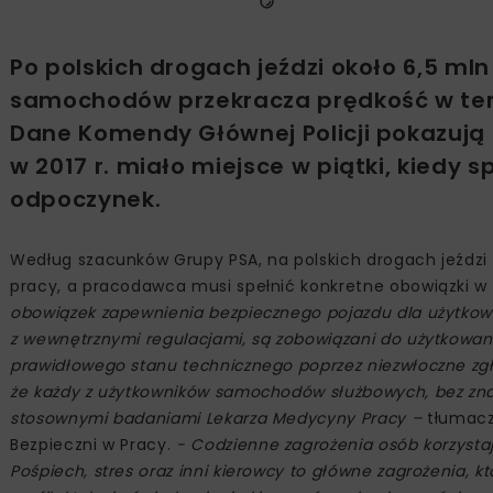
Po polskich drogach jeździ około 6,5 ml
samochodów przekracza prędkość w ter
Dane Komendy Głównej Policji pokazują
w 2017 r. miało miejsce w piątki, kiedy
odpoczynek.
Według szacunków Grupy PSA, na polskich drogach jeździ
pracy, a pracodawca musi spełnić konkretne obowiązki w
obowiązek zapewnienia bezpiecznego pojazdu dla użytkowni
z wewnętrznymi regulacjami, są zobowiązani do użytkowan
prawidłowego stanu technicznego poprzez niezwłoczne zgł
że każdy z użytkowników samochodów służbowych, bez znacz
stosownymi badaniami Lekarza Medycyny Pracy –
tłumac
Bezpieczni w Pracy.
- Codzienne zagrożenia osób korzysta
Pośpiech, stres oraz inni kierowcy to główne zagrożenia, k