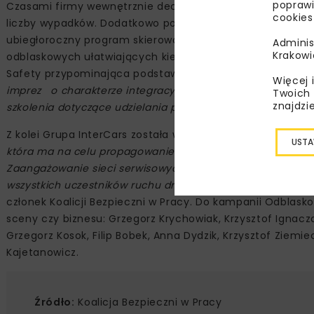
poprawi
Czasami firmy wewnętrznie decydują się organizację taki
cookies
liczby wypadków. Dodatkowo popularne są różnego rodzaj
ubiegłoroczny program skierowany do pracowników Lafar
Adminis
Krakowi
odblaskowych ułatwiających kierowcom dostrzeżenie inn
Safety przypominająca podstawowe zasady bezpieczeństw
Więcej 
imprez o charakterze integracyjno-szkoleniowym stają się
Twoich 
znajdzi
szkolenia dotyczące udzielania pierwszej pomocy na drodz
Z kolei Grupa InterCars została w tym roku partnerem akcj
USTA
która ma na celu propagowanie noszenia elementów odbla
Zaangażowanie sieci serwisowych Q-Service, Q-Service Truc
wszystkich uczestników ruchu drogowego –
mówi
Jan Obo
członek Koalicji Bezpieczni w Pracy. Do kampanii Odblasko
sceny czy biznesu: Grzegorz Krychowiak, Krzysztof Ignacz
Grzegorz Kosok, Filip Bobek, Anna Dydzik, Krzysztof Ziemi
Kajetanowicz.
Źródło:
Koalicja Bezpieczni w Pracy