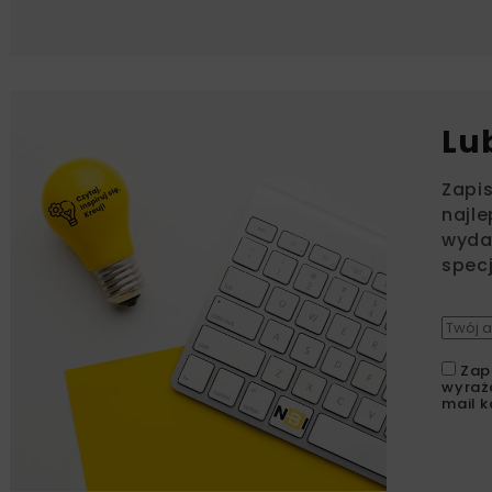
Lu
Zapi
najle
wydar
specj
Zap
wyraż
mail k