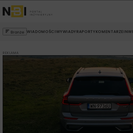
WIADOMOŚCI
WYWIADY
RAPORTY
KOMENTARZE
INW
Branże
REKLAMA