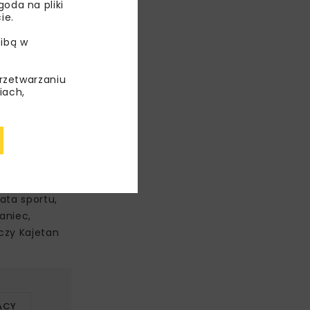
oda na pliki
ostaci spadku
ie.
a drodze, jak
ch
ibą w
 DHL Road
iem firmowych
przetwarzaniu
rodzaju
iach,
 Polska.
na,
.
czeństwo
a InterCars,
ata sportu,
aniec,
 czy Kajetan
ACY