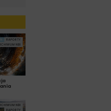
AN
RAPORTY
RCHIWUM NBI
cja
wania
RCHIWUM NBI
RAPORTY