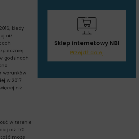
016, kiedy
ej niż
Sklep internetowy NBI
ącach
zpieczniej
Przejdź dalej
o w godzinach
wano
do warunków
iej w 2017
więcej niż
ość w terenie
iej niż 170
istość może