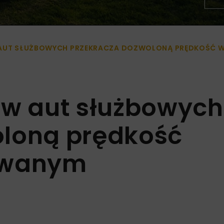
 AUT SŁUŻBOWYCH PRZEKRACZA DOZWOLONĄ PRĘDKOŚĆ W
ów aut służbowych
oloną prędkość
owanym