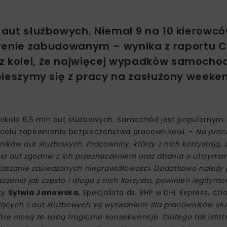
n aut służbowych. Niemal 9 na 10 kierowc
enie zabudowanym – wynika z raportu C
 z kolei, że najwięcej wypadków samoch
 spieszymy się z pracy na zasłużony week
 około 6,5 mln aut służbowych. Samochód jest popularnym
 celu zapewnienia bezpieczeństwa pracownikowi. -
Na prac
ków aut służbowych. Pracownicy, którzy z nich korzystają, 
ia aut zgodnie z ich przeznaczeniem oraz dbania o utrzyma
aszanie zauważonych nieprawidłowości. Dodatkowo należy p
enia jak często i długo z nich korzysta, powinien legitymo
zy
Sylwia Janowska
, Specjalista ds. BHP w DHL Express, czło
jących z aut służbowych są wyzwaniem dla pracowników słu
tóre niosą ze sobą tragiczne konsekwencje. Dlatego tak istot