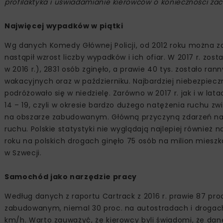
profilaktyka i uświadamianie kierowców o konieczności z
Najwięcej wypadków w piątki
Wg danych Komedy Głównej Policji, od 2012 roku można z
nastąpił wzrost liczby wypadków i ich ofiar. W 2017 r. zo
w 2016 r.), 2831 osób zginęło, a prawie 40 tys. zostało r
wakacyjnych oraz w październiku. Najbardziej niebezpiec
podróżowało się w niedzielę. Zarówno w 2017 r. jak i w l
14 – 19, czyli w okresie bardzo dużego natężenia ruchu 
na obszarze zabudowanym. Główną przyczyną zdarzeń na 
ruchu. Polskie statystyki nie wyglądają najlepiej również 
roku na polskich drogach ginęło 75 osób na milion mieszk
w Szwecji.
Samochód jako narzędzie pracy
Według danych z raportu Cartrack z 2016 r. prawie 87 pr
zabudowanym, niemal 30 proc. na autostradach i drogach 
km/h. Warto zauważyć, że kierowcy byli świadomi, że dan