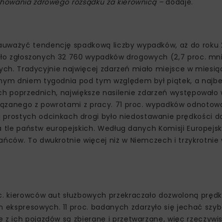
achowania zdrowego rozsądku za kierownicą –
dodaje.
auważyć tendencję spadkową liczby wypadków, aż do roku 2
stało zgłoszonych 32 760 wypadków drogowych (2,7 proc. mni
annych. Tradycyjnie najwięcej zdarzeń miało miejsce w miesi
znym dniem tygodnia pod tym względem był piątek, a najbe
atach poprzednich, największe nasilenie zdarzeń występował
związanego z powrotami z pracy. 71 proc. wypadków odnoto
prostych odcinkach drogi było niedostawanie prędkości 
na tle państw europejskich. Według danych Komisji Europejsk
ańców. To dwukrotnie więcej niż w Niemczech i trzykrotnie 
oc. kierowców aut służbowych przekraczało dozwoloną prędk
ekspresowych. 11 proc. badanych zdarzyło się jechać szybc
e z ich pojazdów są zbierane i przetwarzane, więc rzeczyw