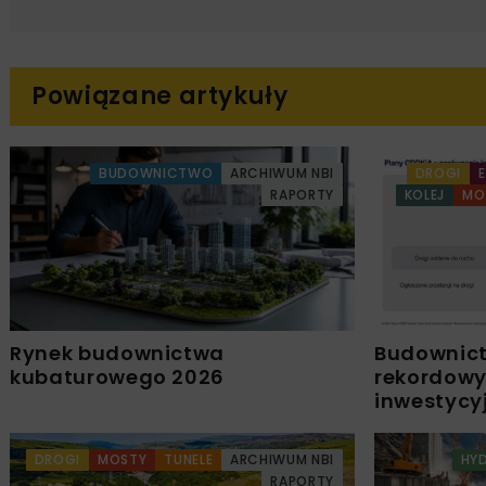
Powiązane artykuły
BUDOWNICTWO
ARCHIWUM NBI
DROGI
RAPORTY
KOLEJ
MO
Rynek budownictwa
Budownict
kubaturowego 2026
rekordowy
inwestycyj
DROGI
MOSTY
TUNELE
ARCHIWUM NBI
HY
RAPORTY