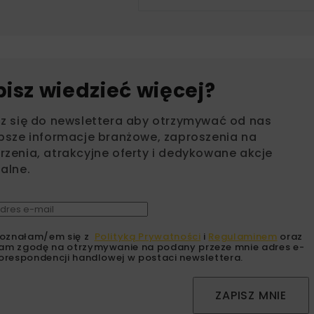
bisz wiedzieć więcej?
sz się do newslettera aby otrzymywać od nas
psze informacje branżowe, zaproszenia na
zenia, atrakcyjne oferty i dedykowane akcje
alne.
oznałam/em się z
Polityką Prywatności
i
Regulaminem
oraz
am zgodę na otrzymywanie na podany przeze mnie adres e-
orespondencji handlowej w postaci newslettera.
ZAPISZ MNIE