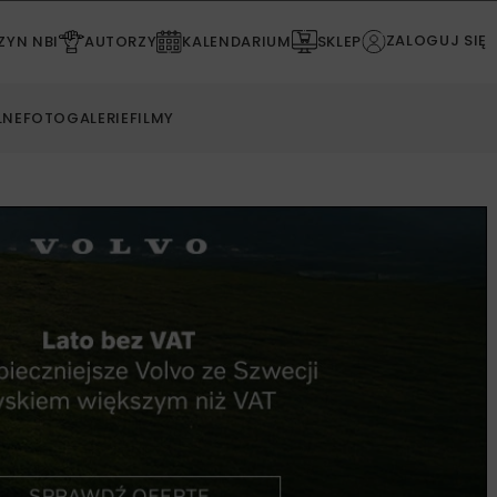
ZALOGUJ SIĘ
YN NBI
AUTORZY
KALENDARIUM
SKLEP
LNE
FOTOGALERIE
FILMY