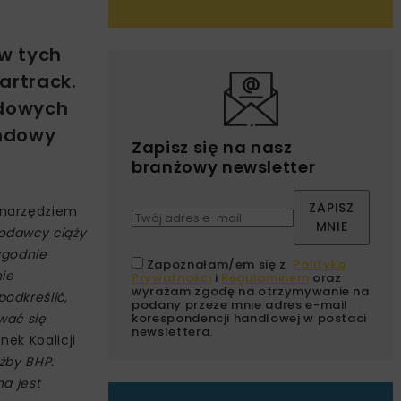
ów tych
artrack.
odowych
endowy
Zapisz się na nasz
branżowy newsletter
ZAPISZ
 narzędziem
MNIE
odawcy ciąży
zgodnie
Zapoznałam/em się z
Polityką
nie
Prywatności
i
Regulaminem
oraz
wyrażam zgodę na otrzymywanie na
odkreślić,
podany przeze mnie adres e-mail
wać się
korespondencji handlowej w postaci
newslettera.
nek Koalicji
żby BHP.
na jest