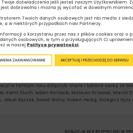
 Twoje doświadczenia jeśli jesteś naszym Użytkownikiem. Zg
ch szkoleń, ponieważ przynoszą one wymierne korzyści w p
 jest dobrowolna i można ją wycofać w dowolnym momenc
u akcje informacyjne, przypominające o bezpieczeństwie n
geHolcim „Kierowca nie sowa” przypominający o elementa
tratorem Twoich danych osobowych jest nbi med!a z siedz
e, a w niektórych przypadkach nasi Partnerzy.
ego uczestnika ruchu, czy też wewnątrzfirmowa kampania
a i kultury drogowej.
- Coraz popularniejszym uzupełnien
informacji o korzystaniu przez nas z plików cookies oraz o 
 symulatory dachowania i tzw. „alkogogle” oraz wszelkiego 
danych osobowych, w tym o przysługujących Ci uprawnien
esz w naszej
Polityce prywatności
.
e –
dodaje
Paweł Pawlik
, Kierownik Działu BHP w DHL Parcel
i „Odblaskowi.pl”.
- Jest to ogólnopolska kampania społecz
WIENIA ZAAWANSOWANNE
AKCEPTUJĘ I PRZECHODZĘ DO SERWISU
skowych poprawiających widoczność pieszego i rowerzysty
k i Perfect Service jest wyrazem troski o zdrowie i bezpie
jski
, pełnomocnik ds. zarządzania logistycznego w ILS Grup
wi.pl w tamtym roku dołączyły znane i lubiane osoby ze świ
ak, Kamil Stoch, Adam Kornacki, Mateusz Grzesiak, Marcin D
ec, Jakub Bączek, Dawid Wolny, Robert Heisig, Grzegorz Hyży
KOALICJA DLA BEZPIECZNI W PR