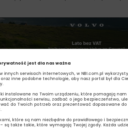
prywatność jest dla nas ważna
 w innych serwisach internetowych, w NBI.com.pl wykorzysty
 oraz inne podobne technologie, aby nasz portal był dla Cie
y.
ownikowi posługującemu się autem służbowym musi zape
liki instalowane na Twoim urządzeniu, które pomagają nam
ażenie. Nie ma jednak ustawowego obowiązku szkoleń kier
unkcjonalności serwisu, zadbać o jego bezpieczeństwo, ul
wać do Twoich potrzeb oraz prezentować dopasowane do Ci
.
ikami, które są nam niezbędne do prawidłowego i bezpieczn
 – są także takie, które wymagają Twojej zgody. Każda udz