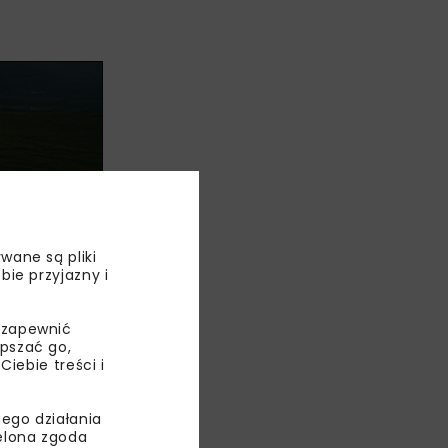
wane są pliki
bie przyjazny i
wnić
 zapewnić
owców-
epszać go,
ebie treści i
ego działania
ielona zgoda