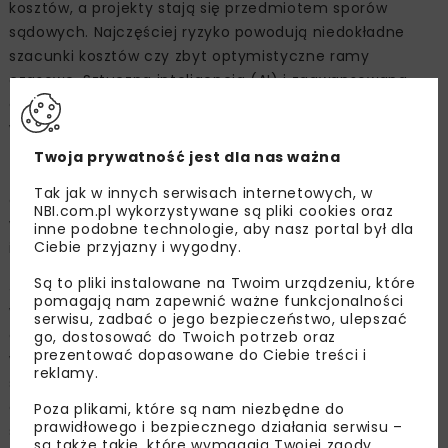
kosztów, a projekty stają się przedmiotem sporów
sądowych. Najczęściej ryzyko powodują niedokładne
szacunki kosztów czy zbyt optymistyczne ramy
czasowe. Sztuczna inteligencja (AI) i zaawansowana
analiza (AA) poprzez badanie ogromnej ilości
wewnętrznych, nieuporządkowanych danych
(np. dokumenty przetargowe) i danych zewnętrznych
Twoja prywatność jest dla nas ważna
(np. ceny towarów) pomogą wygenerować
Tak jak w innych serwisach internetowych, w
dokładniejsze szacunki, redukując budżety i odchylenia
NBI.com.pl wykorzystywane są pliki cookies oraz
w harmonogramie o 10-20 proc., a godziny pracy
inne podobne technologie, aby nasz portal był dla
Ciebie przyjazny i wygodny.
inżynierów na projektach nawet o 30 proc.
Są to pliki instalowane na Twoim urządzeniu, które
Jak zauważają eksperci Deloitte, aby poprawa
pomagają nam zapewnić ważne funkcjonalności
wydajności była zauważalna, cyfryzacja musi objąć cały
serwisu, zadbać o jego bezpieczeństwo, ulepszać
cykl budowlany, w tym wszystkie przedsiębiorstwa
go, dostosować do Twoich potrzeb oraz
prezentować dopasowane do Ciebie treści i
w łańcuchu dostaw. - Firmy mogą dążyć do tego, aby
reklamy.
stać się firmą platformową i integrować różne usługi
od różnych dostawców. Taka platforma mogłaby
Poza plikami, które są nam niezbędne do
prawidłowego i bezpiecznego działania serwisu –
skuteczniej kojarzyć właścicieli, wykonawców
są także takie, które wymagają Twojej zgody.