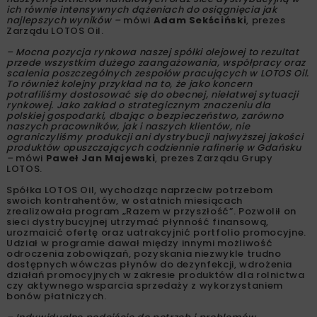
ich równie intensywnych dążeniach do osiągnięcia jak
najlepszych wyników –
mówi
Adam Sekściński
, prezes
Zarządu LOTOS Oil.
– Mocna pozycja rynkowa naszej spółki olejowej to rezultat
przede wszystkim dużego zaangażowania, współpracy oraz
scalenia poszczególnych zespołów pracujących w LOTOS Oil.
To również kolejny przykład na to, że jako koncern
potrafiliśmy dostosować się do obecnej, niełatwej sytuacji
rynkowej. Jako zakład o strategicznym znaczeniu dla
polskiej gospodarki, dbając o bezpieczeństwo, zarówno
naszych pracowników, jak i naszych klientów, nie
ograniczyliśmy produkcji ani dystrybucji najwyższej jakości
produktów opuszczających codziennie rafinerię w Gdańsku
–
mówi
Paweł Jan Majewski
, prezes Zarządu Grupy
LOTOS.
Spółka LOTOS Oil, wychodząc naprzeciw potrzebom
swoich kontrahentów, w ostatnich miesiącach
zrealizowała program „Razem w przyszłość”. Pozwolił on
sieci dystrybucyjnej utrzymać płynność finansową,
urozmaicić ofertę oraz uatrakcyjnić portfolio promocyjne.
Udział w programie dawał między innymi możliwość
odroczenia zobowiązań, pozyskania niezwykle trudno
dostępnych wówczas płynów do dezynfekcji, wdrożenia
działań promocyjnych w zakresie produktów dla rolnictwa
czy aktywnego wsparcia sprzedaży z wykorzystaniem
bonów płatniczych.