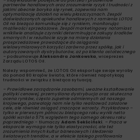
– Indywidualne podejście do potrzeb i problemów
partnerów handlowych oraz zrozumienie ryzyk i trudności z
jakimi obecnie boryka się rynek, zapewnia nam
optymalizację działań na wielu płaszczyznach. Zespół
doświadczonych opiekunów handlowych z ramienia LOTOS
Oil na bieżąco komunikuje się z rynkiem, monitorując
możliwości sprzedażowe. Zespół marketingowy natomiast
wnikliwie analizuje czynniki determinujące zakupy środków
smarnych i w rezultacie szyje na miarę działania
prosprzedażowe prowadzące do osiągania
wielowymiarowych korzyści zarówno przez spółkę, jak i
autoryzowanych dystrybutorów, aż po klienta ostatecznego
–
podsumowuje
Aleksandra Jankowska
, wiceprezes
Zarządu LOTOS Oil.
Należy wspomnieć, że LOTOS Oil eksportuje swoje wyroby
do ponad 80 krajów świata, które również napotykają
trudności w związku z bieżąca sytuacją.
– Prawidłowe zarządzanie zasobami, uważne kształtowanie
polityki cenowej, przemyślana dystrybucja oraz skuteczna
ocena rynków, często zupełnie odmiennych od naszego
krajowego, pozwalają nam nie tylko realizować założone
cele, ale również osiągać znaczące wzrosty. Przykładowo –
tylko w pierwszym półroczu bieżącego roku wynik netto
spółki wzrósł o 57% względem tego samego okresu roku
poprzedniego –
tłumaczy
Adam Sekściński
.
– Praca w
eksporcie wymaga nie tylko elastyczności, ale też
zrozumienia innych kultur biznesowych i śledzenia
światowych trendów, a w efekcie takiego profilowania