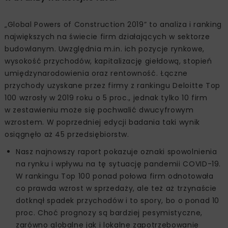
„Global Powers of Construction 2019” to analiza i ranking
największych na świecie firm działających w sektorze
budowlanym. Uwzględnia m.in. ich pozycje rynkowe,
wysokość przychodów, kapitalizację giełdową, stopień
umiędzynarodowienia oraz rentowność. Łączne
przychody uzyskane przez firmy z rankingu Deloitte Top
100 wzrosły w 2019 roku o 5 proc., jednak tylko 10 firm
w zestawieniu może się pochwalić dwucyfrowym
wzrostem. W poprzedniej edycji badania taki wynik
osiągnęło aż 45 przedsiębiorstw.
Nasz najnowszy raport pokazuje oznaki spowolnienia
na rynku i wpływu na tę sytuację pandemii COVID-19.
W rankingu Top 100 ponad połowa firm odnotowała
co prawda wzrost w sprzedaży, ale też aż trzynaście
dotknął spadek przychodów i to spory, bo o ponad 10
proc. Choć prognozy są bardziej pesymistyczne,
zarówno globalne jak i lokalne zapotrzebowanie