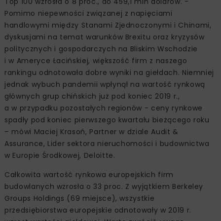
Top 100 wzrosła o 8 proc., do 459,1 mln dolarów. -
Pomimo niepewności związanej z napięciami
handlowymi między Stanami Zjednoczonymi i Chinami,
dyskusjami na temat warunków Brexitu oraz kryzysów
politycznych i gospodarczych na Bliskim Wschodzie
i w Ameryce Łacińskiej, większość firm z naszego
rankingu odnotowała dobre wyniki na giełdach. Niemniej
jednak wybuch pandemii wpłynął na wartość rynkową
głównych grup chińskich już pod koniec 2019 r.,
a w przypadku pozostałych regionów - ceny rynkowe
spadły pod koniec pierwszego kwartału bieżącego roku
– mówi Maciej Krasoń, Partner w dziale Audit &
Assurance, Lider sektora nieruchomości i budownictwa
w Europie Środkowej, Deloitte.
Całkowita wartość rynkowa europejskich firm
budowlanych wzrosła o 33 proc. Z wyjątkiem Berkeley
Groups Holdings (69 miejsce), wszystkie
przedsiębiorstwa europejskie odnotowały w 2019 r.