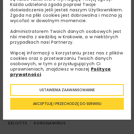
i podwykonawców, a sprawny i wzajemnie powiązany
Każda udzielona zgoda poprawi Twoje
łańcuch dostaw mógłby reagować w sposób elastyczny
doświadczenia jeśli jesteś naszym Użytkownikiem.
Zgoda na pliki cookies jest dobrowolna i można ją
– mówi Maciej Krasoń. Ekspert dodaje, że pracownicy
wycofać w dowolnym momencie.
powinni być na bieżąco szkoleni w zakresie korzystania
z najnowszego sprzętu i narzędzi cyfrowych.
Administratorem Twoich danych osobowych jest
nbi med!a z siedzibą w Krakowie, a w niektórych
przypadkach nasi Partnerzy.
Pozytywnie na obniżenie kosztów i przyspieszenie
budowy, przy jednoczesnej poprawie jakości
Więcej informacji o korzystaniu przez nas z plików
i bezpieczeństwa, może także wpłynąć zastosowanie
cookies oraz o przetwarzaniu Twoich danych
osobowych, w tym o przysługujących Ci
nowoczesnych materiałów budowlanych
uprawnieniach, znajdziesz w naszej
Polityce
oraz innowacyjnych rozwiązań konstrukcyjnych tj. druk
prywatności
.
3D. Do opracowywania nowych materiałów
budowlanych zachęca również rosnąca presja zielonego
USTAWIENIA ZAAWANSOWANNE
budownictwa.
AKCEPTUJĘ I PRZECHODZĘ DO SERWISU
DELOITTE
KORONAWIRUS