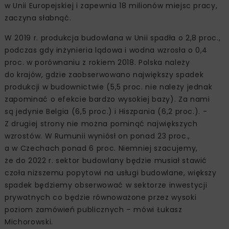
w Unii Europejskiej i zapewnia 18 milionów miejsc pracy,
zaczyna słabnąć.
W 2019 r. produkcja budowlana w Unii spadła o 2,8 proc.,
podczas gdy inżynieria lądowa i wodna wzrosła o 0,4
proc. w porównaniu z rokiem 2018. Polska należy
do krajów, gdzie zaobserwowano największy spadek
produkcji w budownictwie (5,5 proc. nie należy jednak
zapominać o efekcie bardzo wysokiej bazy). Za nami
są jedynie Belgia (6,5 proc.) i Hiszpania (6,2 proc.). -
Z drugiej strony nie można pominąć największych
wzrostów. W Rumunii wyniósł on ponad 23 proc.,
a w Czechach ponad 6 proc. Niemniej szacujemy,
że do 2022 r. sektor budowlany będzie musiał stawić
czoła niższemu popytowi na usługi budowlane, większy
spadek będziemy obserwować w sektorze inwestycji
prywatnych co będzie równoważone przez wysoki
poziom zamówień publicznych – mówi Łukasz
Michorowski.