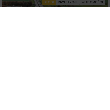
DROGI
INWESTYCJE
WIADOMOŚCI
Remont nawierzchni na węzłach A4.
Przetarg obejmuje pięć węzłów
DROGI
INWESTYCJE
WIADOMOŚCI