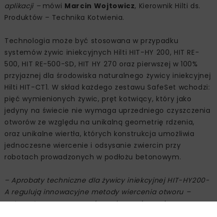
aplikacji –
mówi
Marcin Wojtowicz
, Kierownik Hilti ds.
Produktów – Technika Kotwienia.
Technologia może być stosowana w przypadku
systemów żywic iniekcyjnych Hilti HIT-HY 200, HIT RE-
500, HIT RE-500-SD, HIT HY 270 oraz pierwszej w 100%
przyjaznej dla środowiska naturalnego żywicy iniekcyjnej
Hilti HIT-CT1. W skład każdego zestawu SafeSet wchodzi:
pięć wymienionych żywic, pręt kotwiący, który jako
jedyny na świecie nie wymaga uprzedniego czyszczenia
otworów ze względu na unikalną geometrię rdzenia,
oraz unikalne wiertła, których konstrukcja umożliwia
jednoczesne wiercenie i odsysanie zwiercin przy
robotach prowadzonych w podłożu betonowym.
– Aprobaty techniczne dla żywicy iniekcyjnej HIT-HY200-
A regulują innowacyjne metody wiercenia otworu –
automatyczne czyszczenie podczas wiercenia za pomocą
wierteł TE-CD, TE-YD Hilti. Korzystając z systemu