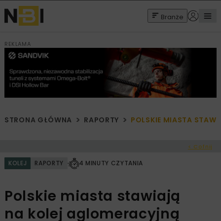
Branże
REKLAMA
STRONA GŁÓWNA
RAPORTY
POLSKIE MIASTA STAW
< Cofnij
KOLEJ
RAPORTY
4 MINUTY CZYTANIA
Polskie miasta stawiają
na kolej aglomeracyjną