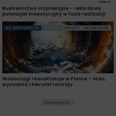
Budownictwo inżynieryjne – rekordowy
potencjał inwestycyjny w fazie realizacji
INŻ. BEZWYKOPOWA
WOD-KAN
RAPORTY
ARCHIWUM NBI
Wodociągi i kanalizacja w Polsce – stan,
wyzwania i kierunki rozwoju
Załaduj więcej...