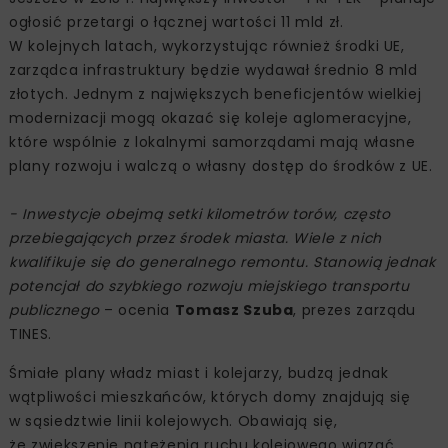
ogłosić przetargi o łącznej wartości 11 mld zł.
W kolejnych latach, wykorzystując również środki UE,
zarządca infrastruktury będzie wydawał średnio 8 mld
złotych. Jednym z największych beneficjentów wielkiej
modernizacji mogą okazać się koleje aglomeracyjne,
które wspólnie z lokalnymi samorządami mają własne
plany rozwoju i walczą o własny dostęp do środków z UE.
- Inwestycje obejmą setki kilometrów torów, często
przebiegających przez środek miasta. Wiele z nich
kwalifikuje się do generalnego remontu. Stanowią jednak
potencjał do szybkiego rozwoju miejskiego transportu
publicznego
– ocenia
Tomasz Szuba
, prezes zarządu
TINES.
Śmiałe plany władz miast i kolejarzy, budzą jednak
wątpliwości mieszkańców, których domy znajdują się
w sąsiedztwie linii kolejowych. Obawiają się,
że zwiększenie natężenia ruchu kolejowego wiązać