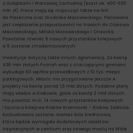
a Gołąbkami i Warszawą Zachodnią (koszt ok. 400-500
mln zł). Prace mają się rozpocząć także na linii
do Piaseczna oraz Grodziska Mazowieckiego. Planowane
jest zwiększenie przepustowości na trasach do Ożarowa
Mazowieckiego, Mińska Mazowieckiego i Otwocka.
Powstanie również 6 nowych przystanków kolejowych
a 9 zostanie zmodernizowanych.
Inwestycje dotyczą także innych aglomeracji. Za kwotę
436 mln złotych Poznań wraz z otaczającymi gminami
wybuduje 60 węzłów przesiadkowych z 10 tys. miejsc
parkingowych. Miasto ma przygotowane jeszcze 4
projekty na kwotę ponad 1,5 mld złotych. Podobne plany
mają władze w Krakowie, gdzie za kwotę 2 mld złotych
ma powstać m.in. 14 nowych przystanków kolejowych
i łącznica kolejowa Kraków Krzemionki – Kraków Zabłocie.
Rozbudowana zostanie również linia średnicowa,
która będzie wymagała dodatkowych obiektów
inżynieryjnych w centrum oraz nowego mostu na Wiśle.