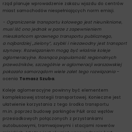
rząd planuje wprowadzenie zakazu wjazdu do centrów
miast samochodów niespełniających norm emisji.
- Ograniczenie transportu kołowego jest nieuniknione,
musi iść ono jednak w parze z zapewnieniem
mieszkańcom sprawnego transportu publicznego,
a najbardziej „zielony”, szybki i niezawodny jest transport
szynowy. Rozwiązaniem mogą być właśnie koleje
aglomeracyjne. Rosnąca popularność regionalnych
przewoźników, szczególnie w aglomeracji warszawskiej
pokazała samorządom wiele zalet tego rozwiązania
–
ocenia
Tomasz Szuba
.
Koleje aglomeracyjne powinny być elementem
kompleksowej strategii transportowej. Konieczne jest
ułatwienie korzystania z tego środka transportu
m.in. poprzez budowę parkingów P&R oraz węzłów
przesiadkowych połączonych z przystankami
autobusowymi, tramwajowymi i stacjami rowerów