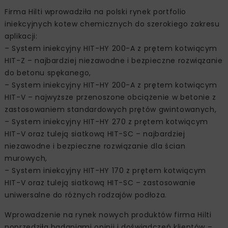
Firma Hilti wprowadziła na polski rynek portfolio
iniekcyjnych kotew chemicznych do szerokiego zakresu
aplikacji:
– System iniekcyjny HIT-HY 200-A z prętem kotwiącym
HIT-Z – najbardziej niezawodne i bezpieczne rozwiązanie
do betonu spękanego,
– System iniekcyjny HIT-HY 200-A z prętem kotwiącym
HIT-V – najwyższe przenoszone obciążenie w betonie z
zastosowaniem standardowych prętów gwintowanych,
– System iniekcyjny HIT-HY 270 z prętem kotwiącym
HIT-V oraz tuleją siatkową HIT-SC – najbardziej
niezawodne i bezpieczne rozwiązanie dla ścian
murowych,
– System iniekcyjny HIT-HY 170 z prętem kotwiącym
HIT-V oraz tuleją siatkową HIT-SC – zastosowanie
uniwersalne do różnych rodzajów podłoża.
Wprowadzenie na rynek nowych produktów firma Hilti
poprzedziła badaniami opinii i doświadczeń klientów –