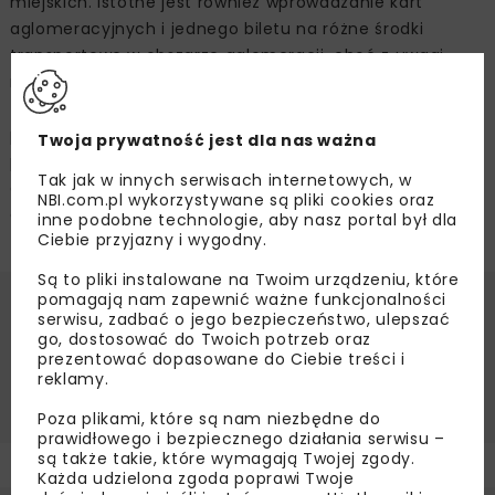
miejskich. Istotne jest również wprowadzanie kart
aglomeracyjnych i jednego biletu na różne środki
transportowe w obszarze aglomeracji, choć z uwagi
na problemy prawne oraz finansowe, projekty
te są w wielu miastach opóźnione. Nie mniej jednak jeśli
plany się powiodą to w wielu polskich miastach
Twoja prywatność jest dla nas ważna
podróżowanie koleją do pracy, centrum handlowego,
Tak jak w innych serwisach internetowych, w
czy na lotnisko będzie tak powszechne jak transport
NBI.com.pl wykorzystywane są pliki cookies oraz
autobusowy i tramwajowy.
inne podobne technologie, aby nasz portal był dla
Ciebie przyjazny i wygodny.
Są to pliki instalowane na Twoim urządzeniu, które
pomagają nam zapewnić ważne funkcjonalności
serwisu, zadbać o jego bezpieczeństwo, ulepszać
Źródło:
Tines
go, dostosować do Twoich potrzeb oraz
INFRASTRUKTURA KOLEJOWA
KOLEJ
prezentować dopasowane do Ciebie treści i
reklamy.
TOMASZ SZUBA
WARSZAWSKI WĘZEŁ KOLEJOWY
Poza plikami, które są nam niezbędne do
prawidłowego i bezpiecznego działania serwisu –
są także takie, które wymagają Twojej zgody.
Każda udzielona zgoda poprawi Twoje