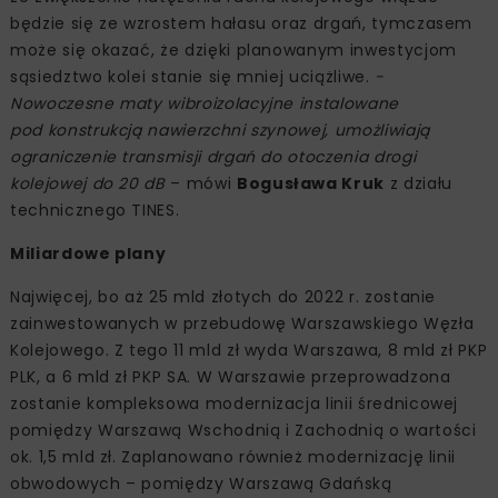
będzie się ze wzrostem hałasu oraz drgań, tymczasem
może się okazać, że dzięki planowanym inwestycjom
sąsiedztwo kolei stanie się mniej uciążliwe.
-
Nowoczesne maty wibroizolacyjne instalowane
pod konstrukcją nawierzchni szynowej, umożliwiają
ograniczenie transmisji drgań do otoczenia drogi
kolejowej do 20 dB
– mówi
Bogusława Kruk
z działu
technicznego TINES.
Miliardowe plany
Najwięcej, bo aż 25 mld złotych do 2022 r. zostanie
zainwestowanych w przebudowę Warszawskiego Węzła
Kolejowego. Z tego 11 mld zł wyda Warszawa, 8 mld zł PKP
PLK, a 6 mld zł PKP SA. W Warszawie przeprowadzona
zostanie kompleksowa modernizacja linii średnicowej
pomiędzy Warszawą Wschodnią i Zachodnią o wartości
ok. 1,5 mld zł. Zaplanowano również modernizację linii
obwodowych – pomiędzy Warszawą Gdańską