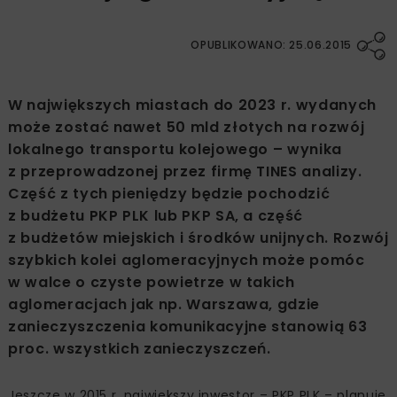
OPUBLIKOWANO: 25.06.2015
W największych miastach do 2023 r. wydanych
może zostać nawet 50 mld złotych na rozwój
lokalnego transportu kolejowego – wynika
z przeprowadzonej przez firmę TINES analizy.
Część z tych pieniędzy będzie pochodzić
z budżetu PKP PLK lub PKP SA, a część
z budżetów miejskich i środków unijnych. Rozwój
szybkich kolei aglomeracyjnych może pomóc
w walce o czyste powietrze w takich
aglomeracjach jak np. Warszawa, gdzie
zanieczyszczenia komunikacyjne stanowią 63
proc. wszystkich zanieczyszczeń.
Jeszcze w 2015 r. największy inwestor – PKP PLK – planuje