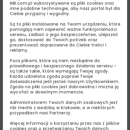
których już po odpowiednio 3,8 i 4 latach pracy byłoby
NBI.com.pl wykorzystywane są pliki cookies oraz
inne podobne technologie, aby nasz portal był dla
stać na 70-metrowe lokum. Czesi muszą swoją pensję
Ciebie przyjazny i wygodny.
brutto odkładać w całości przez ponad jedenaście lat.
W Polsce z kolei potrzeba na to 7,5 lat. Należy pamiętać,
Są to pliki instalowane na Twoim urządzeniu, które
pomagają nam zapewnić ważne funkcjonalności
że faktyczna siła nabywcza w zależności od obciążeń
serwisu, zadbać o jego bezpieczeństwo, ulepszać
pensji brutto w różnych krajach może się różnić, jednak
go, dostosować do Twoich potrzeb oraz
dla potrzeb tego badania przejęto założenie, które
prezentować dopasowane do Ciebie treści i
reklamy.
umożliwia porównanie.
Poza plikami, które są nam niezbędne do
Ważnym wskaźnikiem na rynku nieruchomości jest
prawidłowego i bezpiecznego działania serwisu –
zadłużenie związane z zaciąganiem kredytów
są także takie, które wymagają Twojej zgody.
Każda udzielona zgoda poprawi Twoje
hipotecznych i porównaniem ich wolumenu do dochodu
doświadczenia jeśli jesteś naszym Użytkownikiem.
rozporządzalnego. Wartości tego wskaźnika
Zgoda na pliki cookies jest dobrowolna i można ją
w poszczególnych krajach znacznie od siebie odbiegały.
wycofać w dowolnym momencie.
Państwem o najniższym poziomie zadłużenia były
Administratorem Twoich danych osobowych jest
w ubiegłym roku Węgry (20 proc.). Pozostałe kraje
nbi med!a z siedzibą w Krakowie, a w niektórych
regionu Europy Środkowej: Polska, Czechy oraz Łotwa
przypadkach nasi Partnerzy.
znalazły się w grupie państw wraz z Włochami i Austrią,
Więcej informacji o korzystaniu przez nas z plików
w których poziomy zadłużenia uplasowały się poniżej 50
cookies oraz o przetwarzaniu Twoich danych