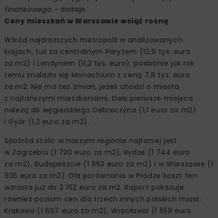
finansowego –
dodaje.
Ceny mieszkań w Warszawie wciąż rosną
Wśród najdroższych metropolii w analizowanych
krajach, tuż za centralnym Paryżem (12,9 tys. euro
za m2) i Londynem (11,2 tys. euro), podobnie jak rok
temu znalazło się Monachium z ceną 7,8 tys. euro
za m2. Nie ma też zmian, jeżeli chodzi o miasta
z najtańszymi mieszkaniami. Dwa pierwsze miejsca
należą do węgierskiego Debreczyna (1,1 euro za m2)
i Győr (1,2 euro za m2).
Spośród stolic w naszym regionie najtaniej jest
w Zagrzebiu (1 720 euro za m2), Rydze (1 744 euro
za m2), Budapeszcie (1 853 euro za m2) i w Warszawie (1
935 euro za m2). Dla porównania w Pradze koszt ten
wzrasta już do 3 162 euro za m2. Raport pokazuje
również poziom cen dla trzech innych polskich miast:
Krakowa (1 607 euro za m2), Wrocławia (1 559 euro