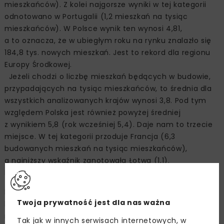
mieszkańców). Z kolei najgorsze wyniki w tej kategorii
odnotowano w Portugalii (1,2 mieszkań na tysiąc
mieszkańców). W Polsce wynik ten wynosi 4,81,
a to oznacza, że w ubiegłym roku na rynku znalazło się
184,8 tys. nowych mieszkań. Jest to rekord dla regionu
Europy Środkowej.
Jeżeli chodzi o liczbę mieszkań będących w budowie,
przypadających na tysiąc mieszkańców, to średnia dla
wszystkich analizowanych krajów wynosi 3,8. Pod tym
względem Polska jest również powyżej średniej
z wynikiem 5,8 (rok wcześniej 5,4). Daje nam to trzecie
miejsce. W tej kategorii przoduje Francja (6,3
budowanych mieszkań na tysiąc mieszkańców),
a najniższy wskaźnik zanotowała Łotwa (1,1).
Kredyty hipoteczne sposobem na własne „M”
Biorąc pod uwagę wysokość średniej rocznej pensji
Twoja prywatność jest dla nas ważna
brutto w danym kraju, najszybciej na własne mieszkanie
mogą sobie pozwolić Portugalczycy i Belgowie,
Tak jak w innych serwisach internetowych, w