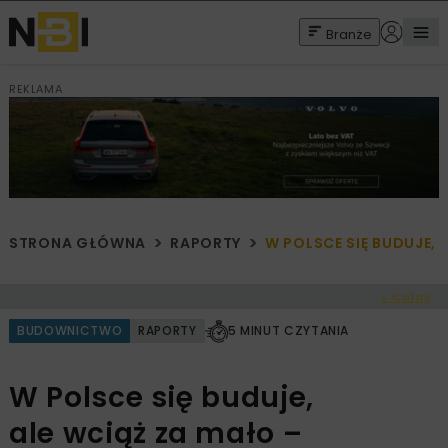
Branże
REKLAMA
STRONA GŁÓWNA
RAPORTY
W POLSCE SIĘ BUDUJE,
< Cofnij
BUDOWNICTWO
RAPORTY
5 MINUT CZYTANIA
W Polsce się buduje,
ale wciąż za mało –