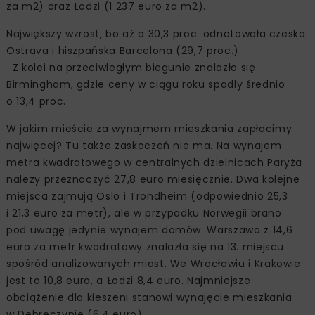
za m2) oraz Łodzi (1 237 euro za m2).
Największy wzrost, bo aż o 30,3 proc. odnotowała czeska
Ostrava i hiszpańska Barcelona (29,7 proc.).
Z kolei na przeciwległym biegunie znalazło się
Birmingham, gdzie ceny w ciągu roku spadły średnio
o 13,4 proc.
W jakim mieście za wynajmem mieszkania zapłacimy
najwięcej? Tu także zaskoczeń nie ma. Na wynajem
metra kwadratowego w centralnych dzielnicach Paryża
należy przeznaczyć 27,8 euro miesięcznie. Dwa kolejne
miejsca zajmują Oslo i Trondheim (odpowiednio 25,3
i 21,3 euro za metr), ale w przypadku Norwegii brano
pod uwagę jedynie wynajem domów. Warszawa z 14,6
euro za metr kwadratowy znalazła się na 13. miejscu
spośród analizowanych miast. We Wrocławiu i Krakowie
jest to 10,8 euro, a Łodzi 8,4 euro. Najmniejsze
obciążenie dla kieszeni stanowi wynajęcie mieszkania
w Debreczynie (6,4 euro).