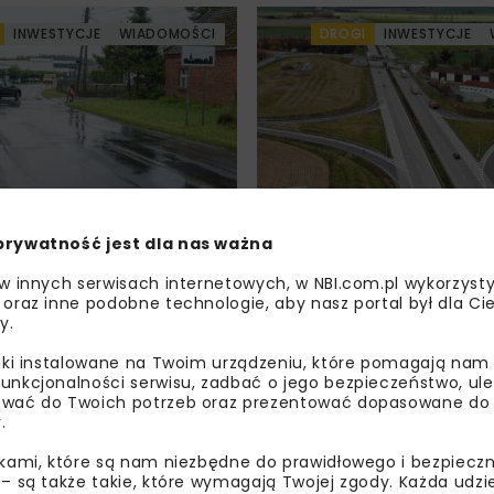
INWESTYCJE
WIADOMOŚCI
DROGI
INWESTYCJE
a DW450 między
Remont nawierzchni
 a Wieruszowem
na węzłach A4. Przet
prywatność jest dla nas ważna
sowaniem UE
obejmuje pięć węzłó
 w innych serwisach internetowych, w NBI.com.pl wykorzysty
 oraz inne podobne technologie, aby nasz portal był dla Cie
y.
INWESTYCJE
WIADOMOŚCI
DROGI
INWESTYCJE
liki instalowane na Twoim urządzeniu, które pomagają nam
unkcjonalności serwisu, zadbać o jego bezpieczeństwo, ul
wać do Twoich potrzeb oraz prezentować dopasowane do Ci
.
ikami, które są nam niezbędne do prawidłowego i bezpieczn
 – są także takie, które wymagają Twojej zgody. Każda udz