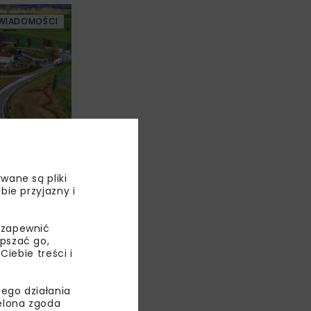
WIADOMOŚCI
arg
w
wane są pliki
bie przyjazny i
WIADOMOŚCI
 zapewnić
epszać go,
ebie treści i
ego działania
ielona zgoda