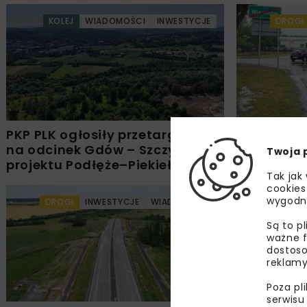
KOLEJ
WIADOMOŚCI
INWESTYCJE
DROGI
PKP PLK ogłosiły przetarg
Rozbudow
na odcinek Gdów – Szczyrzyc
Mirkowem
Twoja 
projektu Podłęże–Piekiełko
z dofinan
Tak jak
cookies
wygodn
DROGI
INWESTYCJE
WIADOMOŚCI
KOLEJ
Są to p
ważne f
dostoso
reklamy
Poza pl
serwisu