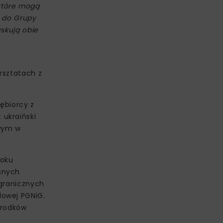
które mogą
h do Grupy
yskują obie
rsztatach z
ębiorcy z
ukraiński
owym w
roku
snych
agranicznych
łowej PGNiG.
środków