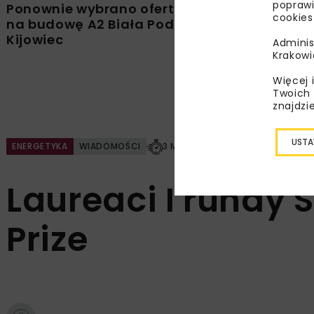
poprawi
Ponownie wybrano ofertę
Nowy wiad
cookies
na budowę A2 Biała Podlaska–
do użytku
Kijowiec
Adminis
Krakowi
Więcej 
Twoich 
znajdzi
USTA
ENERGETYKA
WIADOMOŚCI
3 MINUTY CZYTANIA
Laureaci I rundy 
Prize