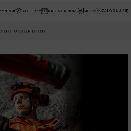
ZALOGUJ SIĘ
YN NBI
AUTORZY
KALENDARIUM
SKLEP
LNE
FOTOGALERIE
FILMY