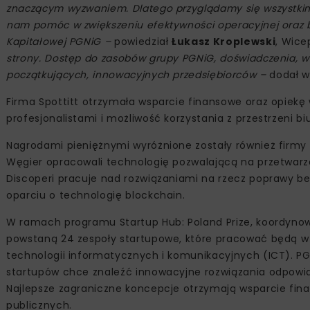
znaczącym wyzwaniem. Dlatego przyglądamy się wszystki
nam pomóc w zwiększeniu efektywności operacyjnej oraz b
Kapitałowej PGNiG –
powiedział
Łukasz Kroplewski
, Wice
strony. Dostęp do zasobów grupy PGNiG, doświadczenia, w
początkujących, innowacyjnych przedsiębiorców –
dodał wi
Firma Spottitt otrzymała wsparcie finansowe oraz opiekę
profesjonalistami i możliwość korzystania z przestrzeni b
Nagrodami pieniężnymi wyróżnione zostały również firmy W
Węgier opracowali technologię pozwalającą na przetwarz
Discoperi pracuje nad rozwiązaniami na rzecz poprawy
oparciu o technologię blockchain.
W ramach programu Startup Hub: Poland Prize, koordynow
powstaną 24 zespoły startupowe, które pracować będą w
technologii informatycznych i komunikacyjnych (ICT). PG
startupów chce znaleźć innowacyjne rozwiązania odpowia
Najlepsze zagraniczne koncepcje otrzymają wsparcie fina
publicznych.