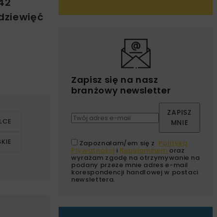
 42
dziewięć
Zapisz się na nasz
branżowy newsletter
ZAPISZ
LCE
MNIE
KIE
Zapoznałam/em się z
Polityką
Prywatności
i
Regulaminem
oraz
wyrażam zgodę na otrzymywanie na
podany przeze mnie adres e-mail
korespondencji handlowej w postaci
newslettera.