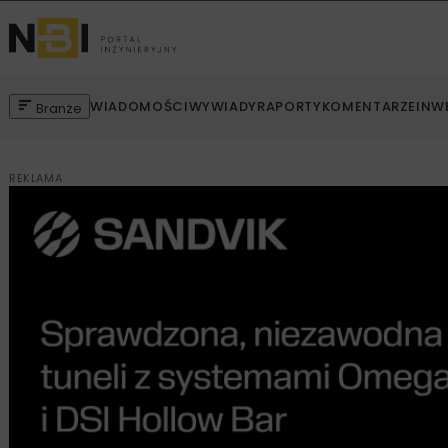
WIADOMOŚCI
WYWIADY
RAPORTY
KOMENTARZE
INW
Branże
REKLAMA