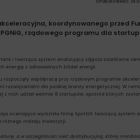
OPUBLIKOWANO: 28.0
 akceleracyjna, koordynowanego przed F
z PGNiG, rządowego programu dla startu
tanii i tworząca system analizujący zdjęcia satelitarne zie
h energię z odnawialnych źródeł energii.
ku rozpoczęły współpracę przy rządowym programie akcele
i rozwiązaniami dla polskiej branży energetycznej. W ram
j z nich udział weźmie 8 startupów, spośród których zosta
sja oceniająca wyróżniła firmę Spottitt tworzącą system a
 różnego rodzaju inwestycji.
kturę, a w szczególności sieć dystrybucyjną, której monitor