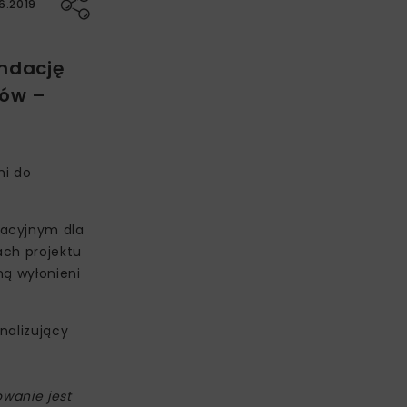
6.2019
undację
pów –
mi do
racyjnym dla
ach projektu
ną wyłonieni
nalizujący
owanie jest