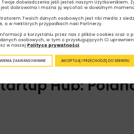
 Twoje doświadczenia jeśli jesteś naszym Użytkownikiem. Zg
ukt w Żorach oddany
Ruszył przetarg na r
 jest dobrowolna i można ją wycofać w dowolnym momenc
węzła Bolesławiec na
tratorem Twoich danych osobowych jest nbi med!a z siedz
e, a w niektórych przypadkach nasi Partnerzy.
informacji o korzystaniu przez nas z plików cookies oraz o 
Załaduj więcej...
danych osobowych, w tym o przysługujących Ci uprawnien
esz w naszej
Polityce prywatności
.
WIENIA ZAAWANSOWANNE
AKCEPTUJĘ I PRZECHODZĘ DO SERWISU
Startup Hub: Polan