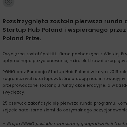
Rozstrzygnięta została pierwsza runda
Startup Hub Poland i wspieranego prze
Poland Prize.
Zwycięzcą został Spottitt, firma pochodząca z Wielkiej Bry
optymalnego pozycjonowania, m.in. elektrowni czerpiącyc
PGNiG oraz Fundacja Startup Hub Poland w lutym 2019 ro
zagranicznych startupów, które pracują nad innowacyjnym
przeprowadzone zostaną 3 rundy akceleracyjne, a w każde
zwycięzcy.
25 czerwca zakończyła się pierwsza runda programu. Komi
zdjęcia satelitarne ziemi do optymalnego pozycjonowania
– Grupa PGNiG posiada rozproszoną geograficznie infrastru