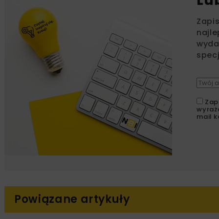
Lu
Zapi
najle
wydar
specj
Zap
wyraż
mail k
Powiązane artykuły