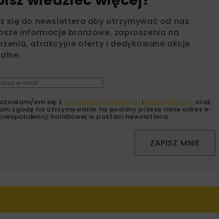
bisz wiedzieć więcej?
sz się do newslettera aby otrzymywać od nas
psze informacje branżowe, zaproszenia na
zenia, atrakcyjne oferty i dedykowane akcje
alne.
oznałam/em się z
Polityką Prywatności
i
Regulaminem
oraz
am zgodę na otrzymywanie na podany przeze mnie adres e-
orespondencji handlowej w postaci newslettera.
ZAPISZ MNIE