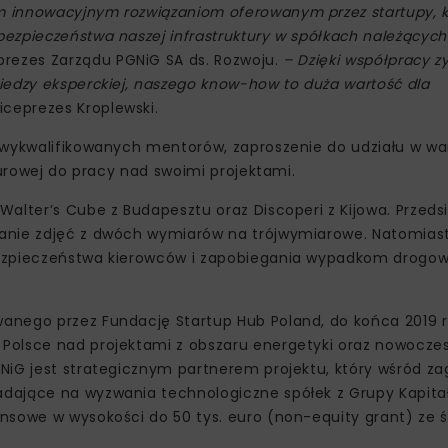
m innowacyjnym rozwiązaniom oferowanym przez startupy, 
ezpieczeństwa naszej infrastruktury w spółkach należącyc
prezes Zarządu PGNiG SA ds. Rozwoju.
– Dzięki współpracy z
iedzy eksperckiej, naszego know-how to duża wartość dla
ceprezes Kroplewski.
 wykwalifikowanych mentorów, zaproszenie do udziału w wa
iurowej do pracy nad swoimi projektami.
alter’s Cube z Budapesztu oraz Discoperi z Kijowa. Przedsi
anie zdjęć z dwóch wymiarów na trójwymiarowe. Natomiast 
 bezpieczeństwa kierowców i zapobiegania wypadkom drog
anego przez Fundację Startup Hub Poland, do końca 2019 
 Polsce nad projektami z obszaru energetyki oraz nowocze
NiG jest strategicznym partnerem projektu, który wśród z
dające na wyzwania technologiczne spółek z Grupy Kapita
nsowe w wysokości do 50 tys. euro (non-equity grant) ze 