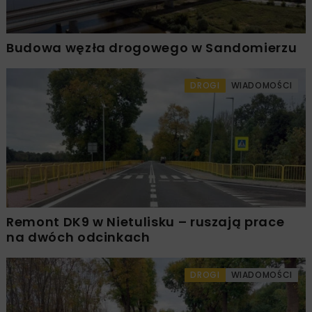
Budowa węzła drogowego w Sandomierzu
DROGI
WIADOMOŚCI
Remont DK9 w Nietulisku – ruszają prace
na dwóch odcinkach
DROGI
WIADOMOŚCI