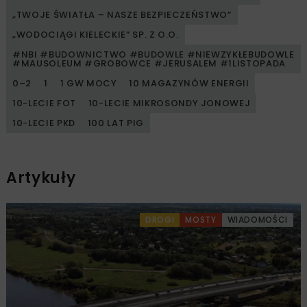
„TWOJE ŚWIATŁA – NASZE BEZPIECZEŃSTWO”
„WODOCIĄGI KIELECKIE” SP. Z O.O.
#NBI #BUDOWNICTWO #BUDOWLE #NIEWZYKŁEBUDOWLE
#MAUSOLEUM #GROBOWCE #JERUSALEM #1LISTOPADA
0–2
1
1 GW MOCY
10 MAGAZYNÓW ENERGII
10-LECIE FOT
10-LECIE MIKROSONDY JONOWEJ
10-LECIE PKD
100 LAT PIG
Artykuły
DROGI
MOSTY
WIADOMOŚCI