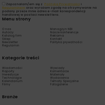
Zapoznałam/em się z
Polityką Prywatności
i
Regulaminem
oraz wyrażam zgodę na otrzymywanie na
podany przeze mnie adres e-mail korespondencji
handlowej w postaci newslettera.
Menu strony
O nas
Managzyn NBI
Autorzy
Nasze konferencje
Katalog firm
Reklama
Sklep
Kontakt
Newsletter
Polityka prywatności
Regulamin
Kategorie treści
Wiadomości
Wywiady
Raporty
Komentarze
Inwestycje
Materiały
Technologie
Wydarzenia
Kalendarium
Tematy Specjalne
Filmy
Fotogalerie
Branże