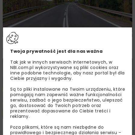
Bezpieczniej na DK9 i DK78 – remonty dróg
w województwie świętokrzyskim
Twoja prywatność jest dla nas ważna
Tak jak w innych serwisach internetowych, w
DROGI
MOSTY
WIADOMOŚCI
NBI.com.pl wykorzystywane są pliki cookies oraz
inne podobne technologie, aby nasz portal był dla
Ciebie przyjazny i wygodny.
Są to pliki instalowane na Twoim urządzeniu, które
pomagają nam zapewnić ważne funkcjonalności
serwisu, zadbać o jego bezpieczeństwo, ulepszać
go, dostosować do Twoich potrzeb oraz
prezentować dopasowane do Ciebie treści i
reklamy.
Obwodnica Morawicy – rok prac i ponad
Poza plikami, które są nam niezbędne do
30% zaawansowania robót drogowych
prawidłowego i bezpiecznego działania serwisu –